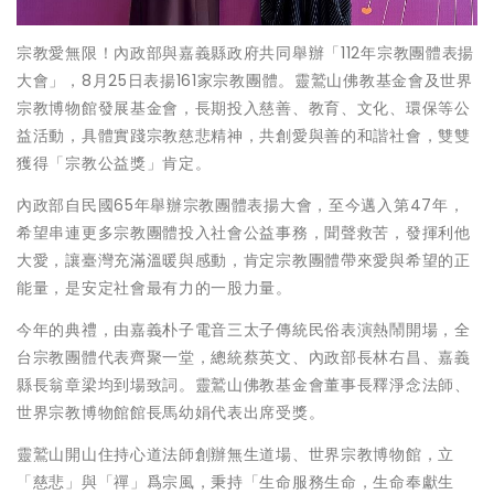
宗教愛無限！內政部與嘉義縣政府共同舉辦「112年宗教團體表揚
大會」，8月25日表揚161家宗教團體。靈鷲山佛教基金會及世界
宗教博物館發展基金會，長期投入慈善、教育、文化、環保等公
益活動，具體實踐宗教慈悲精神，共創愛與善的和諧社會，雙雙
獲得「宗教公益獎」肯定。
內政部自民國65年舉辦宗教團體表揚大會，至今邁入第47年，
希望串連更多宗教團體投入社會公益事務，聞聲救苦，發揮利他
大愛，讓臺灣充滿溫暖與感動，肯定宗教團體帶來愛與希望的正
能量，是安定社會最有力的一股力量。
今年的典禮，由嘉義朴子電音三太子傳統民俗表演熱鬧開場，全
台宗教團體代表齊聚一堂，總統蔡英文、內政部長林右昌、嘉義
縣長翁章梁均到場致詞。靈鷲山佛教基金會董事長釋淨念法師、
世界宗教博物館館長馬幼娟代表出席受獎。
靈鷲山開山住持心道法師創辦無生道場、世界宗教博物館，立
「慈悲」與「禪」爲宗風，秉持「生命服務生命，生命奉獻生