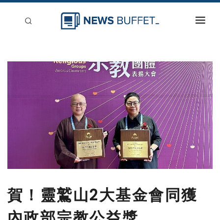
回到首頁
新聞稿分類
登入
刊登
賀！靈鷲山2大基金會同獲
內政部宗教公益獎