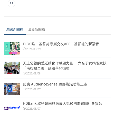
精選新聞稿
最新新聞稿
FLOC唯一基督徒專屬交友APP，基督徒的新福音
2021/03/29
天上父親的愛延續化作希望力量！ 六名子女捐贈家扶
「南投映全號」延續善的循環
2026/08/08
鎧應 AudienceSense 臉部辨識功能上市
2026/08/07
HDBank 取得越南歷來最大規模國際銀團社會貸款
2026/08/07