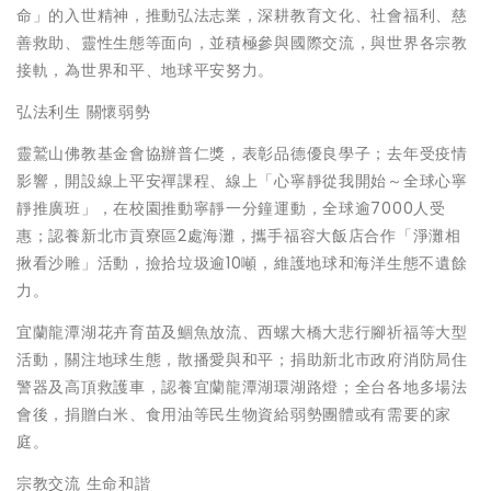
命」的入世精神，推動弘法志業，深耕教育文化、社會福利、慈
善救助、靈性生態等面向，並積極參與國際交流，與世界各宗教
接軌，為世界和平、地球平安努力。
弘法利生 關懷弱勢
靈鷲山佛教基金會協辦普仁獎，表彰品德優良學子；去年受疫情
影響，開設線上平安禪課程、線上「心寧靜從我開始～全球心寧
靜推廣班」，在校園推動寧靜一分鐘運動，全球逾7000人受
惠；認養新北市貢寮區2處海灘，攜手福容大飯店合作「淨灘相
揪看沙雕」活動，撿拾垃圾逾10噸，維護地球和海洋生態不遺餘
力。
宜蘭龍潭湖花卉育苗及鯝魚放流、西螺大橋大悲行腳祈福等大型
活動，關注地球生態，散播愛與和平；捐助新北市政府消防局住
警器及高頂救護車，認養宜蘭龍潭湖環湖路燈；全台各地多場法
會後，捐贈白米、食用油等民生物資給弱勢團體或有需要的家
庭。
宗教交流 生命和諧