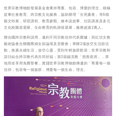
世界宗教博物館發展基金會秉持尊重、包容、博愛的理念，積極
從事社會教育、跨宗教文化服務，協助辦理「生死晝夜」等6檔
藝文特展，研習課程、教育參觀、繪本說故事、社區講座及多元
文化校園巡迴展、生命教育的軌跡巡迴展，服務超過2萬人。
聯合國跨宗教和諧周，邀約不同宗教信仰代表圍爐；與紅坊文教
藝術協會合辦國際婦女節論壇及音樂會；舉辦2場放空生活節活
動，推廣永續生活，放空心靈，受到年輕族群歡迎；世界宗教和
諧日結合跨宗教代表共同祈福；第3屆錫克教「慈善廚房」，席
地而坐享用免費聖餐，實踐世界宗教博物館傳遞的「尊重每一個
信仰，包容每一個族群，博愛每一個生命」理念。