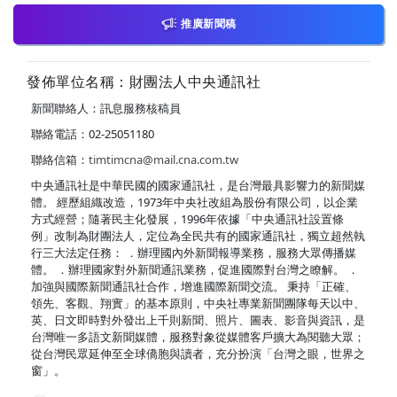
推廣新聞稿
發佈單位名稱：財團法人中央通訊社
新聞聯絡人：訊息服務核稿員
聯絡電話：02-25051180
聯絡信箱：
timtimcna@mail.cna.com.tw
中央通訊社是中華民國的國家通訊社，是台灣最具影響力的新聞媒
體。 經歷組織改造，1973年中央社改組為股份有限公司，以企業
方式經營；隨著民主化發展，1996年依據「中央通訊社設置條
例」改制為財團法人，定位為全民共有的國家通訊社，獨立超然執
行三大法定任務： ．辦理國內外新聞報導業務，服務大眾傳播媒
體。 ．辦理國家對外新聞通訊業務，促進國際對台灣之瞭解。 ．
加強與國際新聞通訊社合作，增進國際新聞交流。 秉持「正確、
領先、客觀、翔實」的基本原則，中央社專業新聞團隊每天以中、
英、日文即時對外發出上千則新聞、照片、圖表、影音與資訊，是
台灣唯一多語文新聞媒體，服務對象從媒體客戶擴大為閱聽大眾；
從台灣民眾延伸至全球僑胞與讀者，充分扮演「台灣之眼，世界之
窗」。