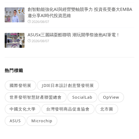
創智動能強化AI與經營雙軸競爭力 投資長受臺大EMBA
邀分享AI時代投資思維
2026/08/07
ASUSx三麗鷗耍酷聯萌 潮玩開學祭搶抱AI筆電！
2026/08/07
熱門標籤
國際發明展
JDIE日本設計創意暨發明展
世界發明智慧財產聯盟總會
SocialLab
OpView
中國文化大學
台灣發明商品促進協會
北市圖
ASUS
Microchip