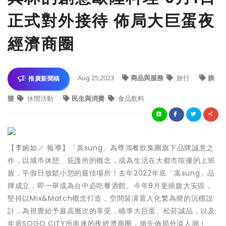
正式對外接待 佈局大巨蛋夜
經濟商圈
Aug 25,2023
商品與服務
旅行
娛
推廣新聞稿
樂
休閒活動
民生與消費
食品飲料
【李婉如／ 報導】「嵩sung」為尊鴻餐飲集團旗下品牌誠意之
作，以城市休憩、庇護所的概念，成為生活在大都市喧擾的上班
族，平假日放鬆小憩的最佳場所！去年2022年底「嵩sung」品
牌成立，即一舉成為台中必吃餐酒館。今年9月更插旗大安區，
堅持以Mix&Match概念打造，空間裝潢置入化繁為簡的沉穩設
計，為視覺給予最高層次的享受，瞄準大巨蛋、松菸誠品，以及
年底SOGO CITY所串連的夜經濟商圈，搶先佈局外溢人潮！