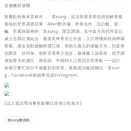
造微醺舒適圈
除餐點致敬米其林外，「嵩sung」這次與擅長尋找與拆解香氣
風味的世界調酒冠軍「Allen鄭亦倫」跨界合作，設計酸、甜、
鹹、茶風味延伸的「嵩sung」限定調酒，其中血月烏托邦是以
威士忌與紅酒結合，最後炙烤香吉士外皮，入口煙燻肉桂與檸檬
香氣，適合喜歡微酸輕澀口感，而朝九晚九的揉皺月光，則是將
伯爵茶、伏特加、新鮮百香果汁混合，最後撒上抹茶粉，賦予調
酒如香水的層次，將前調、中調到入口再回甘的香氣一一設計，
為每日繁忙的日子做最好的享受，最新資訊敬請關注「嵩sun
g」facebook粉絲專頁或instagram。
(以上資訊尊鴻餐飲集團以現場公告為主)
嵩sung餐酒館