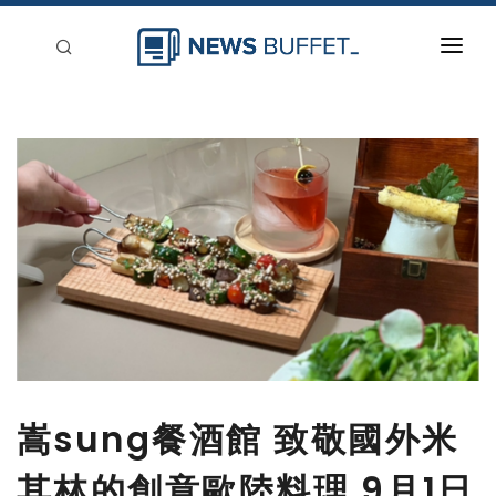
回到首頁
新聞稿分類
登入
刊登
嵩sung餐酒館 致敬國外米
其林的創意歐陸料理 9月1日