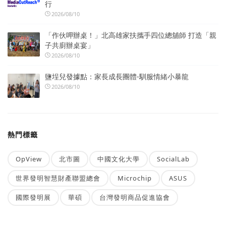
行
2026/08/10
「作伙呷辦桌！」北高雄家扶攜手四位總舖師 打造「親
子共廚辦桌宴」
2026/08/10
鹽埕兒發據點：家長成長團體-馴服情緒小暴龍
2026/08/10
熱門標籤
OpView
北市圖
中國文化大學
SocialLab
世界發明智慧財產聯盟總會
Microchip
ASUS
國際發明展
華碩
台灣發明商品促進協會