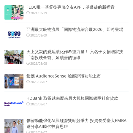
FLOC唯一基督徒專屬交友APP，基督徒的新福音
2021/03/29
亞洲最大級物流展「國際物流綜合展2026」即將登場
2026/08/09
天上父親的愛延續化作希望力量！ 六名子女捐贈家扶
「南投映全號」延續善的循環
2026/08/08
鎧應 AudienceSense 臉部辨識功能上市
2026/08/07
HDBank 取得越南歷來最大規模國際銀團社會貸款
2026/08/07
創智動能強化AI與經營雙軸競爭力 投資長受臺大EMBA
邀分享AI時代投資思維
2026/08/07