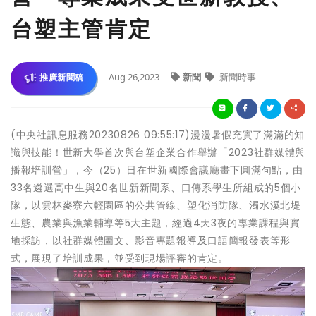
台塑主管肯定
Aug 26,2023
新聞
新聞時事
推廣新聞稿
(中央社訊息服務20230826 09:55:17)漫漫暑假充實了滿滿的知
識與技能！世新大學首次與台塑企業合作舉辦「2023社群媒體與
播報培訓營」，今（25）日在世新國際會議廳畫下圓滿句點，由
33名遴選高中生與20名世新新聞系、口傳系學生所組成的5個小
隊，以雲林麥寮六輕園區的公共管線、塑化消防隊、濁水溪北堤
生態、農業與漁業輔導等5大主題，經過4天3夜的專業課程與實
地採訪，以社群媒體圖文、影音專題報導及口語簡報發表等形
式，展現了培訓成果，並受到現場評審的肯定。