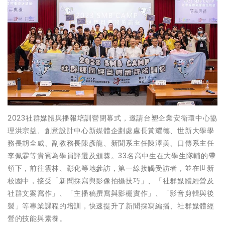
2023社群媒體與播報培訓營閉幕式，邀請台塑企業安衛環中心協
理洪宗益、創意設計中心新媒體企劃處處長黃耀德、世新大學學
務長胡全威、副教務長陳彥龍、新聞系主任陳澤美、口傳系主任
李佩霖等貴賓為學員評選及頒獎。33名高中生在大學生隊輔的帶
領下，前往雲林、彰化等地參訪，第一線接觸受訪者，並在世新
校園中，接受「新聞採寫與影像拍攝技巧」、「社群媒體經營及
社群文案寫作」、「主播稿撰寫與影棚實作」、「影音剪輯與後
製」等專業課程的培訓，快速提升了新聞採寫編播、社群媒體經
營的技能與素養。