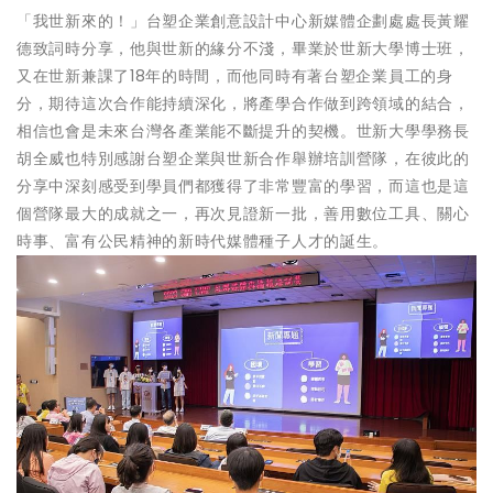
「我世新來的！」台塑企業創意設計中心新媒體企劃處處長黃耀
德致詞時分享，他與世新的緣分不淺，畢業於世新大學博士班，
又在世新兼課了18年的時間，而他同時有著台塑企業員工的身
分，期待這次合作能持續深化，將產學合作做到跨領域的結合，
相信也會是未來台灣各產業能不斷提升的契機。世新大學學務長
胡全威也特別感謝台塑企業與世新合作舉辦培訓營隊，在彼此的
分享中深刻感受到學員們都獲得了非常豐富的學習，而這也是這
個營隊最大的成就之一，再次見證新一批，善用數位工具、關心
時事、富有公民精神的新時代媒體種子人才的誕生。