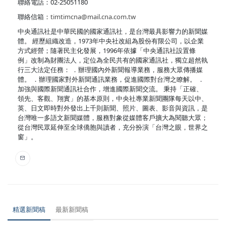
聯絡電話：02-25051180
聯絡信箱：
timtimcna@mail.cna.com.tw
中央通訊社是中華民國的國家通訊社，是台灣最具影響力的新聞媒
體。 經歷組織改造，1973年中央社改組為股份有限公司，以企業
方式經營；隨著民主化發展，1996年依據「中央通訊社設置條
例」改制為財團法人，定位為全民共有的國家通訊社，獨立超然執
行三大法定任務： ．辦理國內外新聞報導業務，服務大眾傳播媒
體。 ．辦理國家對外新聞通訊業務，促進國際對台灣之瞭解。 ．
加強與國際新聞通訊社合作，增進國際新聞交流。 秉持「正確、
領先、客觀、翔實」的基本原則，中央社專業新聞團隊每天以中、
英、日文即時對外發出上千則新聞、照片、圖表、影音與資訊，是
台灣唯一多語文新聞媒體，服務對象從媒體客戶擴大為閱聽大眾；
從台灣民眾延伸至全球僑胞與讀者，充分扮演「台灣之眼，世界之
窗」。
精選新聞稿
最新新聞稿