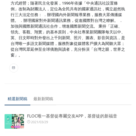
方式經營；隨著民主化發展，1996年依據「中央通訊社設置條
例」改制為財團法人，定位為全民共有的國家通訊社，獨立超然執
行三大法定任務： ．辦理國內外新聞報導業務，服務大眾傳播媒
體。 ．辦理國家對外新聞通訊業務，促進國際對台灣之瞭解。 ．
加強與國際新聞通訊社合作，增進國際新聞交流。 秉持「正確、
領先、客觀、翔實」的基本原則，中央社專業新聞團隊每天以中、
英、日文即時對外發出上千則新聞、照片、圖表、影音與資訊，是
台灣唯一多語文新聞媒體，服務對象從媒體客戶擴大為閱聽大眾；
從台灣民眾延伸至全球僑胞與讀者，充分扮演「台灣之眼，世界之
窗」。
精選新聞稿
最新新聞稿
FLOC唯一基督徒專屬交友APP，基督徒的新福音
2021/03/29