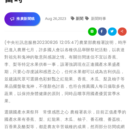
Aug 26,2023
新聞
新聞時事
推廣新聞稿
(中央社訊息服務20230826 12:05:47)農業部農糧署說明，時序
已進入農曆七月，許多國人會以各種供品舉辦祭祀活動，以表達
對祖先和鬼神的敬意與感謝之情。有關坊間迷信不宜以香蕉、
李、梨等特定水果供奉一事，該署強調現在正逢國產水果盛產
期，只要心存虔誠和感恩之心，任何水果都可以成為吉利供品，
並建議民眾可選購色彩鮮豔之紅龍果、香蕉、木瓜、梨及柚子等
果品擺盤敬鬼神，不僅顏色討喜，也符合推薦國人每日攝取多色
蔬果，以保持身體健康的原則，同時品嚐享用國產優質當季水
果。
選購國產水果祭拜 常懷感恩之心 農糧署表示，目前正值產季的
國產水果有香蕉、梨、紅龍果、木瓜、柚子、番石榴、番荔枝、
百香果及酪梨等，都是農友辛苦栽種的成果，然而部分坊間或網