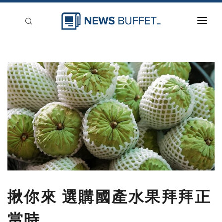
回到首頁
新聞稿分類
登入
刊登
揪你來 選購國產水果拜拜正
當時