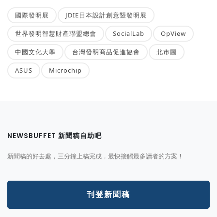
國際發明展
JDIE日本設計創意暨發明展
世界發明智慧財產聯盟總會
SocialLab
OpView
中國文化大學
台灣發明商品促進協會
北市圖
ASUS
Microchip
NEWSBUFFET 新聞稿自助吧
新聞稿的好去處，三分鐘上稿完成，最快接觸最多讀者的方案！
刊登新聞稿