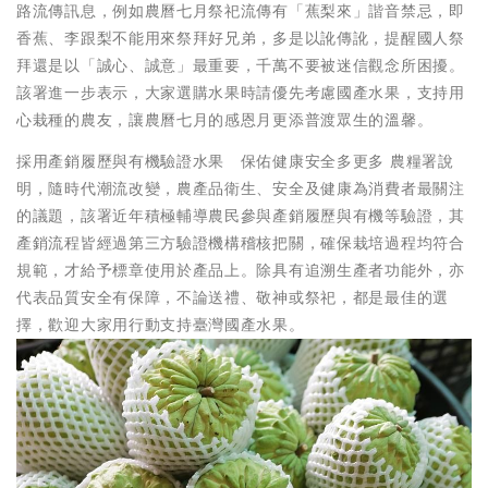
路流傳訊息，例如農曆七月祭祀流傳有「蕉梨來」諧音禁忌，即
香蕉、李跟梨不能用來祭拜好兄弟，多是以訛傳訛，提醒國人祭
拜還是以「誠心、誠意」最重要，千萬不要被迷信觀念所困擾。
該署進一步表示，大家選購水果時請優先考慮國產水果，支持用
心栽種的農友，讓農曆七月的感恩月更添普渡眾生的溫馨。
採用產銷履歷與有機驗證水果 保佑健康安全多更多 農糧署說
明，隨時代潮流改變，農產品衛生、安全及健康為消費者最關注
的議題，該署近年積極輔導農民參與產銷履歷與有機等驗證，其
產銷流程皆經過第三方驗證機構稽核把關，確保栽培過程均符合
規範，才給予標章使用於產品上。除具有追溯生產者功能外，亦
代表品質安全有保障，不論送禮、敬神或祭祀，都是最佳的選
擇，歡迎大家用行動支持臺灣國產水果。