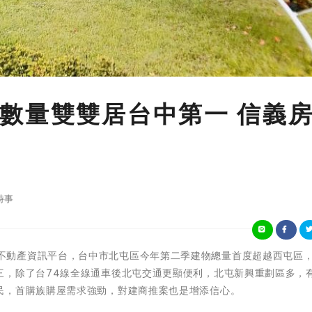
數量雙雙居台中第一 信義
時事
根據內政部不動產資訊平台，台中市北屯區今年第二季建物總量首度超越西屯區
三，除了台74線全線通車後北屯交通更顯便利，北屯新興重劃區多，
民，首購族購屋需求強勁，對建商推案也是增添信心。