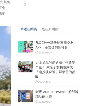
領先其他
西屯
8宅，
精選新聞稿
最新新聞稿
FLOC唯一基督徒專屬交友
APP，基督徒的新福音
2021/03/29
天上父親的愛延續化作希望
力量！ 六名子女捐贈家扶
「南投映全號」延續善的循
環
2026/08/08
鎧應 AudienceSense 臉部辨
識功能上市
2026/08/07