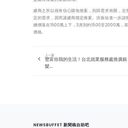
建商之所以很有信心購地推案，則與需求有關，北
定的需求，因而讓建商穩定推案。洪振祐進一步說明
總價落在1500萬上下，3房則約1500至2000
價格。
上一篇
豐富你我的生活！台北就業服務處推廣銀
髮...
NEWSBUFFET 新聞稿自助吧