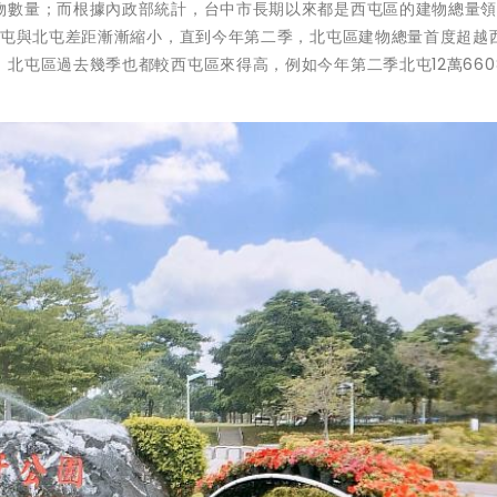
物數量；而根據內政部統計，台中市長期以來都是西屯區的建物總量
西屯與北屯差距漸漸縮小，直到今年第二季，北屯區建物總量首度超越
北屯區過去幾季也都較西屯區來得高，例如今年第二季北屯12萬660