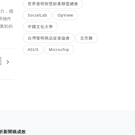
世界發明智慧財產聯盟總會
引力，穩
SocialLab
OpView
房物件
0萬初的
中國文化大學
台灣發明商品促進協會
北市圖
ASUS
Microchip
篇
起
析新聞稿成效