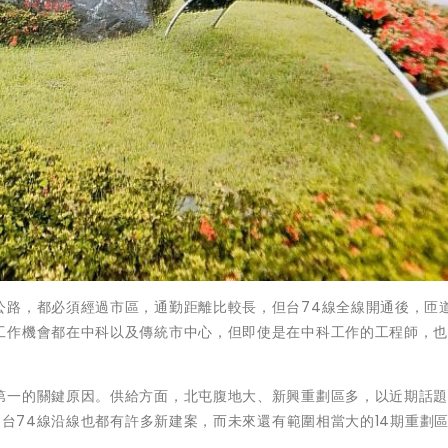
公路，都必須經過市區，通勤距離比較長，但台74線全線開通後，匝
工作機會都在中科以及傳統市中心，但即使是在中科工作的工程師，
。
第一的關鍵原因。供給方面，北屯腹地大、新興重劃區多，以近期話
，台74線沿線也都有許多新建案，而未來還有範圍相當大的14期重劃