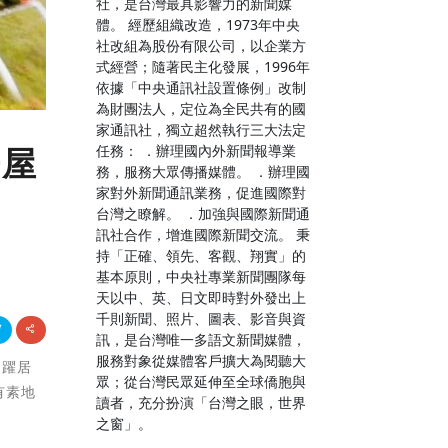
社，是台灣最具影響力的新聞媒
體。 經歷組織改造，1973年中央
社改組為股份有限公司，以企業方
式經營；隨著民主化發展，1996年
依據「中央通訊社設置條例」改制
為財團法人，定位為全民共有的國
家通訊社，獨立超然執行三大法定
任務： ．辦理國內外新聞報導業
房屋
務，服務大眾傳播媒體。 ．辦理國
家對外新聞通訊業務，促進國際對
台灣之瞭解。 ．加強與國際新聞通
訊社合作，增進國際新聞交流。 秉
持「正確、領先、客觀、翔實」的
基本原則，中央社專業新聞團隊每
天以中、英、日文即時對外發出上
千則新聞、照片、圖表、影音與資
訊，是台灣唯一多語文新聞媒體，
服務對象從媒體客戶擴大為閱聽大
，躍居
眾；從台灣民眾延伸至全球僑胞與
有素地
讀者，充分扮演「台灣之眼，世界
之窗」。