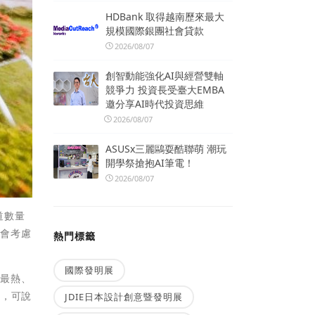
HDBank 取得越南歷來最大
規模國際銀團社會貸款
2026/08/07
創智動能強化AI與經營雙軸
競爭力 投資長受臺大EMBA
邀分享AI時代投資思維
2026/08/07
ASUSx三麗鷗耍酷聯萌 潮玩
開學祭搶抱AI筆電！
2026/08/07
道數量
也會考慮
熱門標籤
國際發明展
題最熱、
區，可說
JDIE日本設計創意暨發明展