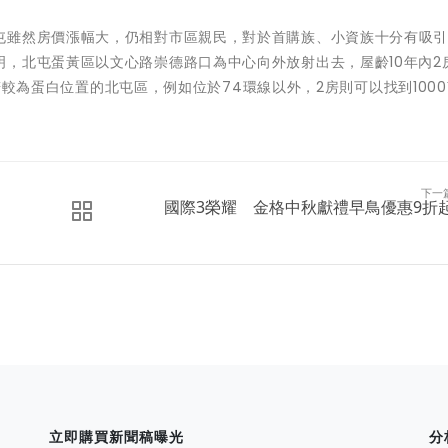
屯雖然房價漲幅大，仍相對市區親民，對於首購族、小資族十分有吸
，北屯蛋黃區以文心路崇德路口為中心向外放射出去，屋齡10年內2
萬，若較為蛋白位置的北屯區，例如位於74環線以外，2房則可以找到100
下一
國際3榮耀 金格中秋獻禮早鳥優惠9折
立即購買新聞稿曝光
分