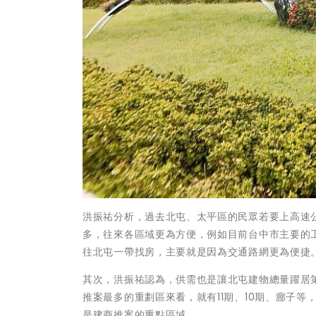
洪振祐分析，過去北屯、太平區的民眾若要上高速
多，往來各區域更為方便，例如目前台中市主要的
往北屯一帶找房，主要就是因為交通路網更為便捷
其次，洪振祐認為，供需也是讓北屯建物總量躍居
推案最多的重劃區來看，就有11期、10期、廍子等
是建商推案的重點區域。