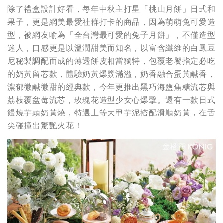
除了禮盒設計好看，每年中秋主打星「桃山月餅」日式和
果子，更是網美最愛社群打卡的商品，因為萌萌兔可愛造
型，被網友喻為「全台灣最可愛的兔子月餅」，不僅造型
迷人，口感更是以溫潤甜美而知名，以富含纖維的白鳳豆
尼秘製調配而成的薄透餅皮相當獨特，包覆老饕指定必吃
的奶黃留芯款，體驗奶黃爆漿滿溢，奶香融合蛋黃鹹香，
濃郁微鹹微甜的經典款，今年更推出黑巧海鹽焦糖流芯與
荔枝覆盆莓流芯，玫瑰花造型少女心爆擊。還有一款日式
饅燒芋頭奶黃燒，特選上等大甲芋泥搭配滑順奶黃，在舌
尖碰撞出驚艷火花！