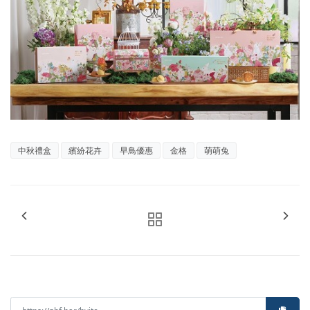
中秋禮盒
繽紛花卉
早鳥優惠
金格
萌萌兔