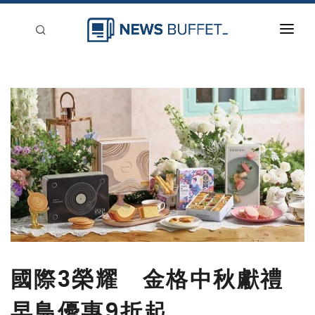
回到首頁
新聞稿分類
登入
刊登
國際3榮耀 金格中秋獻禮
早鳥優惠9折起