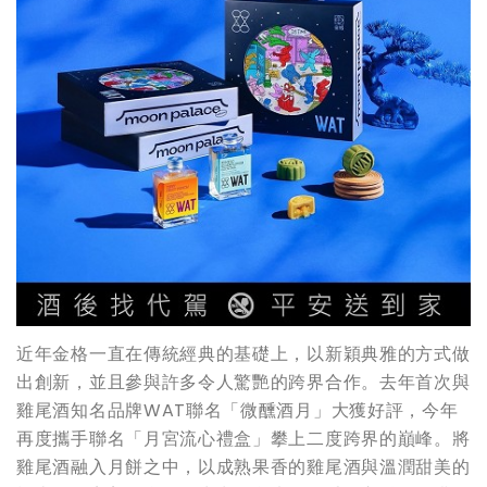
近年金格一直在傳統經典的基礎上，以新穎典雅的方式做
出創新，並且參與許多令人驚艷的跨界合作。去年首次與
雞尾酒知名品牌WAT聯名「微醺酒月」大獲好評，今年
再度攜手聯名「月宮流心禮盒」攀上二度跨界的巔峰。將
雞尾酒融入月餅之中，以成熟果香的雞尾酒與溫潤甜美的