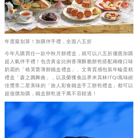
年度最划算！加購伴手禮，全面八五折
今年凡購買任一款中秋月餅禮盒，就可以八五折優惠加購
超人氣伴手禮！包含黃金比例香薄酥脆餅乾搭配兩種口味
奶霜的「格芙蕾薄餅鐵盒禮盒」、文青質感包裝年輪蛋糕
禮盒「森之圓舞曲」，以及榮獲食品界米其林ITQI風味絕
佳獎章二星美味的「旅人彩食鐵盒手工餅乾禮盒」都可以
超值價加購，鐵盒餅乾迷千萬不容錯過！