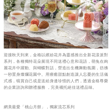
迎接秋天到來，金格以繽紛花卉為靈感推出全新花漾派對
系列，各種獨特花朵展現不同送禮心意和花語，萌兔在絢
麗花卉中躍動、與蝴蝶對話，營造出生機舞動氛圍，彷彿
一秒置身燦爛花園中。用療癒甜點創造讓人忘憂的生活儀
式感，犒賞自己或是送給身邊珍惜的人們，透過金格尊榮
的企業諮詢和贈禮服務 ，完美襯托絕佳送禮品味。
網美最愛「桃山月餅」，獨家流芯系列