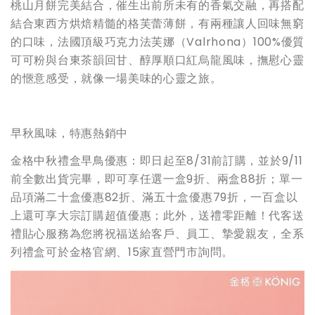
桃山月餅完美結合，催生出前所未有的香氣交融，再搭配
結合東西方烘焙精髓的格芙蕾薄餅，有兩種讓人回味無窮
的口味，法國頂級巧克力法芙娜（Valrhona）100%優質
可可粉與台東茶韻回甘、醇厚順口紅烏龍風味，撫慰心靈
的愜意感受，就像一場美味的心靈之旅。
早秋風味，特惠熱銷中
金格中秋禮盒早鳥優惠：即日起至8/31前訂購，並於9/11
前全數出貨完畢，即可享任選一盒9折、兩盒88折；單一
品項滿二十盒優惠82折、滿五十盒優惠79折，一百盒以
上還可享大宗訂購超值優惠；此外，送禮零距離！代客送
禮貼心服務為您將祝福送給客戶、員工、摯愛親友，全系
列禮盒可於金格官網、15家直營門市詢問。