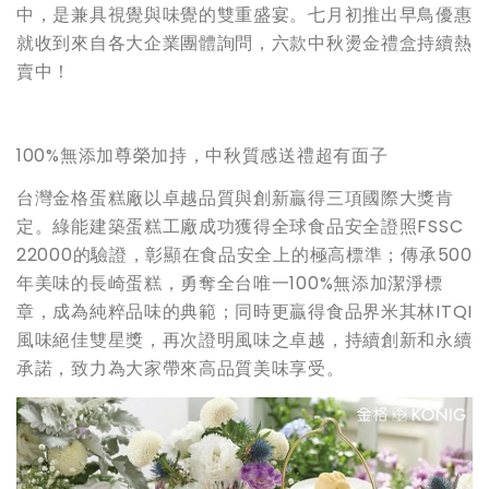
中，是兼具視覺與味覺的雙重盛宴。七月初推出早鳥優惠
就收到來自各大企業團體詢問，六款中秋燙金禮盒持續熱
賣中！
100%無添加尊榮加持，中秋質感送禮超有面子
台灣金格蛋糕廠以卓越品質與創新贏得三項國際大獎肯
定。綠能建築蛋糕工廠成功獲得全球食品安全證照FSSC
22000的驗證，彰顯在食品安全上的極高標準；傳承500
年美味的長崎蛋糕，勇奪全台唯一100%無添加潔淨標
章，成為純粹品味的典範；同時更贏得食品界米其林ITQI
風味絕佳雙星獎，再次證明風味之卓越，持續創新和永續
承諾，致力為大家帶來高品質美味享受。