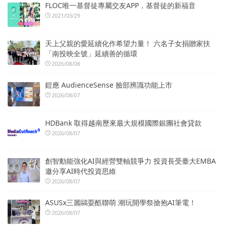
FLOC唯一基督徒專屬交友APP，基督徒的新福音
2021/03/29
天上父親的愛延續化作希望力量！ 六名子女捐贈家扶
「南投映全號」延續善的循環
2026/08/08
鎧應 AudienceSense 臉部辨識功能上市
2026/08/07
HDBank 取得越南歷來最大規模國際銀團社會貸款
2026/08/07
創智動能強化AI與經營雙軸競爭力 投資長受臺大EMBA
邀分享AI時代投資思維
2026/08/07
ASUSx三麗鷗耍酷聯萌 潮玩開學祭搶抱AI筆電！
2026/08/07