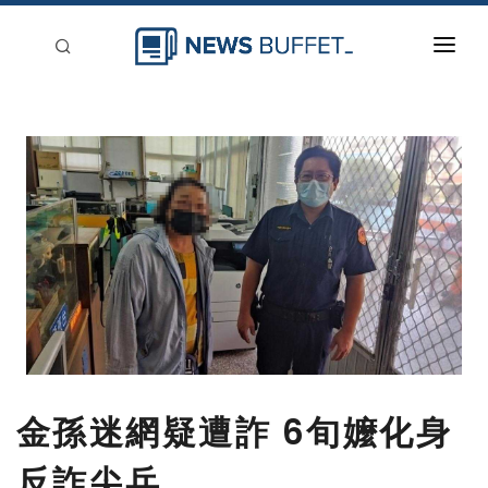
回到首頁
新聞稿分類
登入
刊登
金孫迷網疑遭詐 6旬嬤化身
反詐尖兵