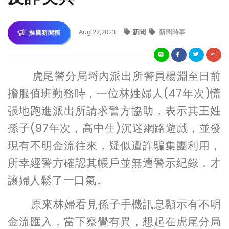
Aug 27,2023
新聞
新聞時事
推廣新聞稿
虎尾警分局埒內派出所警員楊淵至日前
擔服值班勤務時，一位林姓婦人(47年次)慌
張地跑進派出所請求警方協助，表示其王姓
孫子(97年次，高中生)沉迷網路遊戲，並發
現有不明金流往來，疑似遭詐騙集團利用，
所幸經警方確認其帳戶並無遭警示紀錄，才
讓婦人鬆了一口氣。
原來林婦看見孫子手機訊息顯示有不明
金流匯入，當下察覺有異，想起在虎尾分局