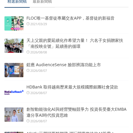
精選新聞稿
最新新聞稿
FLOC唯一基督徒專屬交友APP，基督徒的新福音
2021/03/29
天上父親的愛延續化作希望力量！ 六名子女捐贈家扶
「南投映全號」延續善的循環
2026/08/08
鎧應 AudienceSense 臉部辨識功能上市
2026/08/07
HDBank 取得越南歷來最大規模國際銀團社會貸款
2026/08/07
創智動能強化AI與經營雙軸競爭力 投資長受臺大EMBA
邀分享AI時代投資思維
2026/08/07