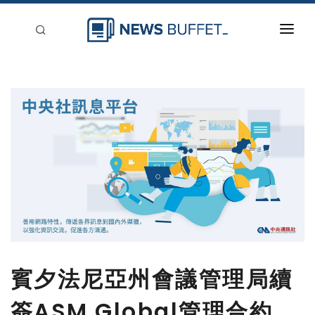
回到首頁
新聞稿分類
登入
刊登
賓夕法尼亞州會議管理局續
簽ASM Global管理合約，