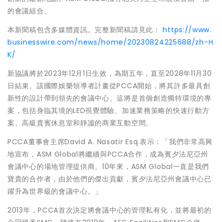
的會議組合。
本新聞稿包含多媒體資訊。完整新聞稿請見此：
https://www.
businesswire.com/news/home/20230824225688/zh-H
K/
新協議將於2023年12月1日生效，為期五年，直至2028年11月30
日結束。該國際娛樂領導者計畫從PCCA開始，將其許多最具創
新性的設計帶到領先的會議中心。這將是首個創造獨特環境的專
案，包括身臨其境的LED視覺體驗、加速業務策略的快速行動方
案、高級貴賓休息室和靜謐的商業互動空間。
PCCA董事會主席David A. Nasatir Esq.表示：「我們非常高興
地宣布，ASM Global將繼續與PCCA合作，成為賓夕法尼亞州
會議中心的場地管理提供商。10年來，ASM Global一直是我們
寶貴的合作者，由於他們的傑出貢獻，賓夕法尼亞州會議中心已
躍升為世界級的會議中心。」
2013年，PCCA首次決定將會議中心的管理私有化，並將最初的