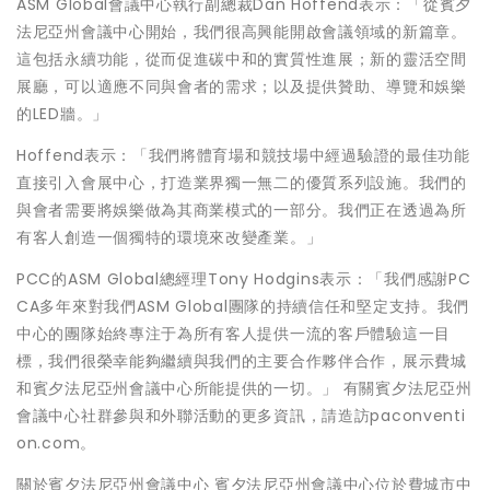
ASM Global會議中心執行副總裁Dan Hoffend表示：「從賓夕
法尼亞州會議中心開始，我們很高興能開啟會議領域的新篇章。
這包括永續功能，從而促進碳中和的實質性進展；新的靈活空間
展廳，可以適應不同與會者的需求；以及提供贊助、導覽和娛樂
的LED牆。」
Hoffend表示：「我們將體育場和競技場中經過驗證的最佳功能
直接引入會展中心，打造業界獨一無二的優質系列設施。我們的
與會者需要將娛樂做為其商業模式的一部分。我們正在透過為所
有客人創造一個獨特的環境來改變產業。」
PCC的ASM Global總經理Tony Hodgins表示：「我們感謝PC
CA多年來對我們ASM Global團隊的持續信任和堅定支持。我們
中心的團隊始終專注于為所有客人提供一流的客戶體驗這一目
標，我們很榮幸能夠繼續與我們的主要合作夥伴合作，展示費城
和賓夕法尼亞州會議中心所能提供的一切。」 有關賓夕法尼亞州
會議中心社群參與和外聯活動的更多資訊，請造訪paconventi
on.com。
關於賓夕法尼亞州會議中心 賓夕法尼亞州會議中心位於費城市中