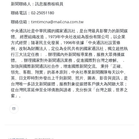
新聞聯絡人：訊息服務核稿員
聯絡電話：02-25051180
聯絡信箱：
timtimcna@mail.cna.com.tw
中央通訊社是中華民國的國家通訊社，是台灣最具影響力的新聞媒
體。 經歷組織改造，1973年中央社改組為股份有限公司，以企業
方式經營；隨著民主化發展，1996年依據「中央通訊社設置條
例」改制為財團法人，定位為全民共有的國家通訊社，獨立超然執
行三大法定任務： ．辦理國內外新聞報導業務，服務大眾傳播媒
體。 ．辦理國家對外新聞通訊業務，促進國際對台灣之瞭解。 ．
加強與國際新聞通訊社合作，增進國際新聞交流。 秉持「正確、
領先、客觀、翔實」的基本原則，中央社專業新聞團隊每天以中、
英、日文即時對外發出上千則新聞、照片、圖表、影音與資訊，是
台灣唯一多語文新聞媒體，服務對象從媒體客戶擴大為閱聽大眾；
從台灣民眾延伸至全球僑胞與讀者，充分扮演「台灣之眼，世界之
窗」。