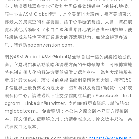
心，地處費城眾多文化活動和世界級餐飲娛樂中心的核心地帶。
該中心由ASM Global管理，是全美第14大設施，擁有美國東北
部最大的展覽空間和宴會廳。該中心舉辦的會議、大會、貿易展
覽和其他活動吸引了來自全國和世界各地的與會者來到費城，使
該設施成為該地區酒店業最大的經濟驅動力。如欲瞭解更多資
訊，請造訪paconvention.com。
關於ASM Global ASM Global是全球首屈一指的娛樂體驗提供
商。它是場館和活動策略和管理方面的全球領導者，可根據當地
特色制定個人化的解決方案並提供尖端的科技，為各大場館所有
者取得最大成果。該公司的卓越場館網路橫跨五大洲，擁有350
多個世界上最負盛名的競技場、體育場以及會議和展覽中心和表
演藝術中心。請透過以下社交媒體關注我們：Facebook、Inst
agram、LinkedIn和Twitter。如欲瞭解更多資訊，請造訪as
mglobal.com。 免責聲明：本公告之原文版本乃官方授權版
本。譯文僅供方便瞭解之用，煩請參照原文，原文版本乃唯一具
法律效力之版本。
請前往 businesswire.com 瀏覽源版本:
https://www.busin