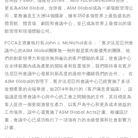
合同授予SMG。隨後在2019年，AEG Facilities和SMG合併，
更名為ASM Global。合併後，ASM Global成為一家場館管理公
司，業務遍及五大洲14個國家，擁有350多個世界上最負盛名的
體育館、體育場、劇院和會議中心，並已成為世界上最傑出的場
館管理和現場體驗公司。
PCCA主席兼執行長John J. McNichol表示：「賓夕法尼亞州會
議中心的ASM Global團隊無一例外都是業內最優秀的團隊。他
們的創新領導力和提供無與倫比的客戶體驗的承諾，使會議中心
在全球範圍內成為產業的開拓者和首選場所，我們期待著在賓夕
法尼亞州會議中心發展到新高度的過程中繼續我們的合作。」 在
ASM Global的管理下，賓夕法尼亞州會議中心已經實施了多項
改變產業的尖端舉措，如2014年執行的《客戶滿意度協議》。該
協議是指導會議中心與中心的工會之間關係的文件，其目標是為
客人提供一個更能激發生產力、以客戶為中心和更具成本效益的
工作場所。該中心還實施了ASM Global Acts計畫。根據該計
畫，會議中心已成功執行了一項強有力的永續發展和社會影響力
計畫。