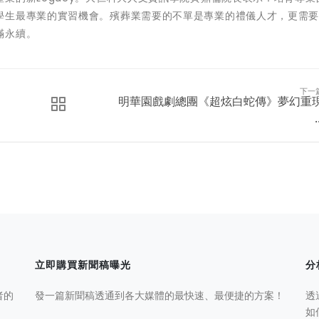
學生最專業的實習機會。殯葬業需要的不單是專業的禮儀人才，更需
滿永續。
下一
明華園戲劇總團《超炫白蛇傳》夢幻重
.
立即購買新聞稿曝光
分
者的
發一篇新聞稿透通到各大媒體的最快速、最便捷的方案！
透
如