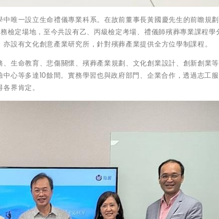
學中唯一設立生命禮儀專業科系。在故前董事長黃國慶先生的前瞻規
服務檢定場地，至今共設有乙、丙級檢定考場、禮儀師殯葬專業課程學
。亦設有文化創意產業研究所，針對殯葬產業提供全方位學制課程。
務、生命教育、悲傷關懷、殯葬產業規劃、文化創業設計、創新創業
驗中心等多達10餘間。實務學習也與政府部門、企業合作，透過志工
得各界肯定。