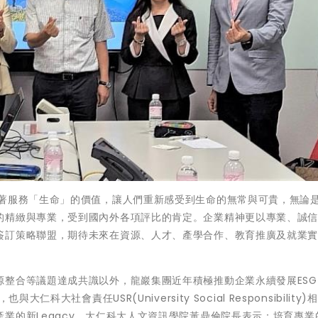
持著服務「生命」的價值，讓人們重新感受到生命的無常與可貴，無論
的精緻與專業，受到國內外各項評比的肯定。企業精神更以專業、誠
簽訂策略聯盟，期待未來在資源、人才、產學合作、教育推廣及就業
合等議題達成共識以外，龍巖集團近年積極推動企業永續發展ESG(E
案，也與大仁科大社會責任USR(University Social Responsibility
業的新Legacy。大仁科大人文資訊學院黃鼎倫院長表示：培育專業