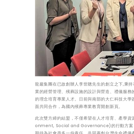
龍巖集團在已故創辦人李世聰先生的創立之下,秉
業的經營管理、殯葬設施的設計與營造、禮儀服務
的理念培育專業人才。日前與南部的大仁科技大學
面共同合作，為國內殯葬專業教育開創新頁。
此次雙方締約結盟，不僅希望在人才培育、產學資源整
onment, Social and Governance)的行動方
期待為社會盡多一份責任，共同再創台灣生命禮儀產