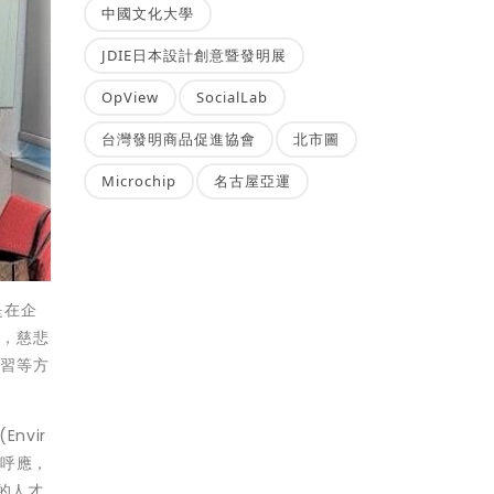
中國文化大學
JDIE日本設計創意暨發明展
OpView
SocialLab
台灣發明商品促進協會
北市圖
Microchip
名古屋亞運
是在企
信，慈悲
實習等方
nvir
)相呼應，
的人才