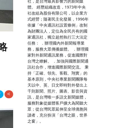
社，是台灣最具影響力的新聞媒
體。 經歷組織改造，1973年中央
社改組為股份有限公司，以企業方
式經營；隨著民主化發展，1996年
依據「中央通訊社設置條例」改制
為財團法人，定位為全民共有的國
家通訊社，獨立超然執行三大法定
任務： ．辦理國內外新聞報導業
略
務，服務大眾傳播媒體。 ．辦理國
家對外新聞通訊業務，促進國際對
台灣之瞭解。 ．加強與國際新聞通
訊社合作，增進國際新聞交流。 秉
持「正確、領先、客觀、翔實」的
基本原則，中央社專業新聞團隊每
天以中、英、日文即時對外發出上
千則新聞、照片、圖表、影音與資
訊，是台灣唯一多語文新聞媒體，
服務對象從媒體客戶擴大為閱聽大
眾；從台灣民眾延伸至全球僑胞與
讀者，充分扮演「台灣之眼，世界
之窗」。