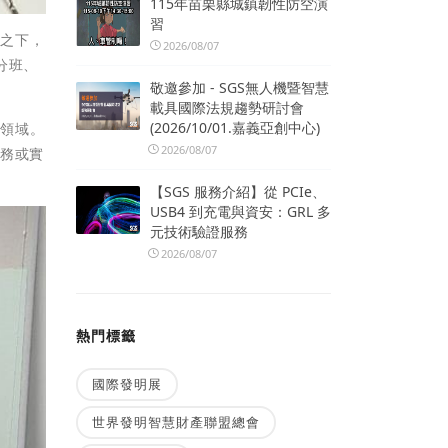
115年苗栗縣城鎮韌性防空演
習
劃之下，
2026/08/07
分班、
敬邀參加 - SGS無人機暨智慧
載具國際法規趨勢研討會
(2026/10/01.嘉義亞創中心)
等領域。
2026/08/07
服務或實
【SGS 服務介紹】從 PCIe、
USB4 到充電與資安：GRL 多
元技術驗證服務
2026/08/07
熱門標籤
國際發明展
世界發明智慧財產聯盟總會