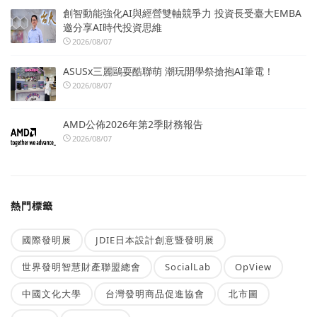
創智動能強化AI與經營雙軸競爭力 投資長受臺大EMBA
邀分享AI時代投資思維
2026/08/07
ASUSx三麗鷗耍酷聯萌 潮玩開學祭搶抱AI筆電！
2026/08/07
AMD公佈2026年第2季財務報告
2026/08/07
熱門標籤
國際發明展
JDIE日本設計創意暨發明展
世界發明智慧財產聯盟總會
SocialLab
OpView
中國文化大學
台灣發明商品促進協會
北市圖