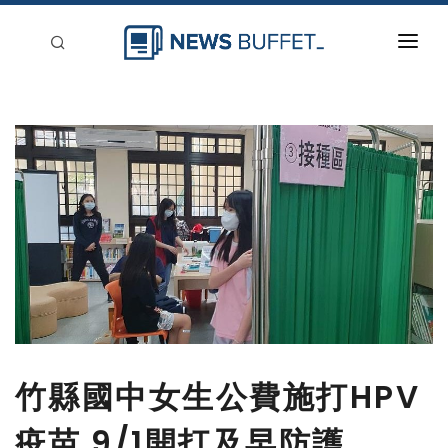
回到首頁
新聞稿分類
登入
刊登
竹縣國中女生公費施打HPV
疫苗 9/1開打及早防護