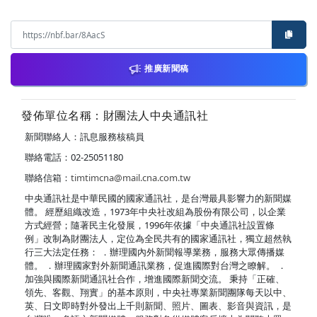
推廣新聞稿
發佈單位名稱：財團法人中央通訊社
新聞聯絡人：訊息服務核稿員
聯絡電話：02-25051180
聯絡信箱：
timtimcna@mail.cna.com.tw
中央通訊社是中華民國的國家通訊社，是台灣最具影響力的新聞媒
體。 經歷組織改造，1973年中央社改組為股份有限公司，以企業
方式經營；隨著民主化發展，1996年依據「中央通訊社設置條
例」改制為財團法人，定位為全民共有的國家通訊社，獨立超然執
行三大法定任務： ．辦理國內外新聞報導業務，服務大眾傳播媒
體。 ．辦理國家對外新聞通訊業務，促進國際對台灣之瞭解。 ．
加強與國際新聞通訊社合作，增進國際新聞交流。 秉持「正確、
領先、客觀、翔實」的基本原則，中央社專業新聞團隊每天以中、
英、日文即時對外發出上千則新聞、照片、圖表、影音與資訊，是