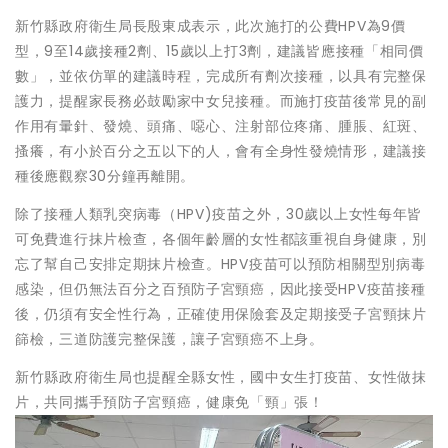
新竹縣政府衛生局長殷東成表示，此次施打的公費HPV為9價
型，9至14歲接種2劑、15歲以上打3劑，建議皆應接種「相同價
數」，並依仿單的建議時程，完成所有劑次接種，以具有完整保
護力，提醒家長務必鼓勵家中女兒接種。而施打疫苗後常見的副
作用有暈針、發燒、頭痛、噁心、注射部位疼痛、腫脹、紅斑、
搔癢，有小於百分之五以下的人，會有全身性發燒情形，建議接
種後應觀察30分鐘再離開。
除了接種人類乳突病毒（HPV)疫苗之外，30歲以上女性每年皆
可免費進行抹片檢查，各個年齡層的女性都該重視自身健康，別
忘了幫自己安排定期抹片檢查。HPV疫苗可以預防相關型別病毒
感染，但仍無法百分之百預防子宮頸癌，因此接受HPV疫苗接種
後，仍須有安全性行為，正確使用保險套及定期接受子宮頸抹片
篩檢，三道防護完整保護，讓子宮頸癌不上身。
新竹縣政府衛生局也提醒全縣女性，國中女生打疫苗、女性做抹
片，共同攜手預防子宮頸癌，健康免「頸」張！