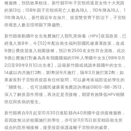
種服務，預防效果較佳。新竹縣111年子宮頸癌退居女性十大死因
的第13位；108年因子宮頸癌死亡人數為18人，110年降為16人、1
11年降為9人，新竹縣近年在抹片、疫苗雙管齊下防治下，子宮頸
癌罹患人數呈現明顯下降趨勢。
新竹縣推動國中女生免費施打人類乳突病毒（HPV)疫苗政策，已
經進入第8年，今(112)年配合衛生福利部國民健康署政策，改成
9價公費疫苗進入校園接種，預計有2500名女性符合資格。此次
9價公費施打對象為具有我國國籍的111年入學國中女生(98年9月
2日至99年9月1日出生者)，設籍新竹縣或就讀本縣國中的女生，
14歲以內共施打2劑，第1劑於9月施打，隔年3月施打第2劑；如
果家長對子宮頸癌疫苗有任何疑問，可以參考衛福部送給學生的
「關懷包」，也可洽國民健康署免費諮詢專線0800-88-3513，
深入了解疫苗作用後，再決定是否接種，期望有效降低HPV相關
癌症與疾病的發生。
新竹縣將自9月起至10月30日進駐縣內40所國中提供接種服務，
若因故無法於校園施打的學生，亦可於11月15日前至轄區衛生所
或合約院所補接種，接受疫苗保護遠離子宮頸癌的威脅。