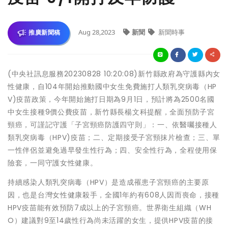
Aug 28,2023
新聞
新聞時事
推廣新聞稿
(中央社訊息服務20230828 10:20:08)新竹縣政府為守護縣內女
性健康，自104年開始推動國中女生免費施打人類乳突病毒（HP
V)疫苗政策，今年開始施打日期為9月1日，預計將為2500名國
中女生接種9價公費疫苗，新竹縣長楊文科提醒，全面預防子宮
頸癌，可謹記守護「子宮頸癌防護四守則」：一、依醫囑接種人
類乳突病毒（HPV)疫苗；二、定期接受子宮頸抹片檢查；三、單
一性伴侶並避免過早發生性行為；四、安全性行為，全程使用保
險套，一同守護女性健康。
持續感染人類乳突病毒（HPV）是造成罹患子宮頸癌的主要原
因，也是台灣女性健康殺手，全國1年約有608人因而喪命，接種
HPV疫苗能有效預防7成以上的子宮頸癌。世界衛生組織（WH
O）建議對9至14歲性行為尚未活躍的女生，提供HPV疫苗的接