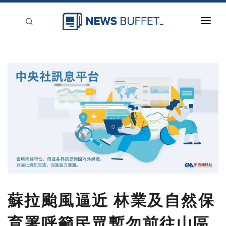
回到首頁
新聞稿分類
登入
刊登
蘇拉颱風逼近 林業及自然保
育署呼籲民眾暫勿前往山區