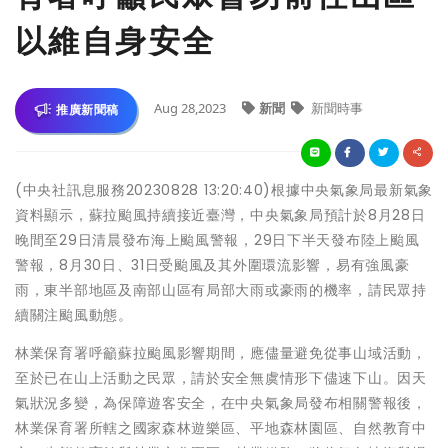
以維自身安全
Aug 28,2023
新聞
新聞時事
推廣新聞稿
(中央社訊息服務20230828 13:20:40)根據中央氣象局最新氣象
資料顯示，蘇拉颱風持續接近臺灣，中央氣象局預計於8月28日
晚間至29日清晨發布海上颱風警報，29日下半天發布陸上颱風
警報，8月30日、31日受颱風及其外圍環流影響，易有強風豪
雨，東半部地區及南部山區有局部大雨或豪雨的機率，請民眾持
續關注颱風動態。
林業保育署呼籲蘇拉颱風影響期間，應儘量避免從事山域活動，
至於已在山上活動之民眾，請於安全無虞情形下儘速下山。因天
氣狀況多變，為保障遊客安全，在中央氣象局發布相關警報後，
林業保育署所轄之國家森林遊樂區、平地森林園區、自然教育中