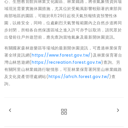
心、生態教育館與林業文化園區、林業鐵路，將依氣象情資與場
域現況需要實施休園措施，尤其位於受颱風影響較顯著的東部與
南部地區的園區，可能於8月29日起視天氣預報情資預警性休
園，以維安全，同時，位處劇烈天氣警報範圍內之自然步道將同
步封閉，所轄各自然保護區域之進入許可亦予以取消，請民眾於
出發前往戶外遊憩前，應先查詢當地氣象及最新開休園資訊。
有關國家森林遊樂區等場域的最新開休園資訊，可透過林業保育
署全球資訊網(
https://www.forest.gov.tw/
)及林業保育署台
灣山林悠遊網(
https://recreation.forest.gov.tw
)查詢。另
有關阿里山林業鐵路行駛情形，可至林業保育署阿里山林業鐵路
及文化資產管理處網站(
https://afrch.forest.gov.tw/
)查
詢。