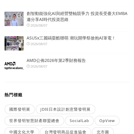
創智動能強化AI與經營雙軸競爭力 投資長受臺大EMBA
邀分享AI時代投資思維
2026/08/07
ASUSx三麗鷗耍酷聯萌 潮玩開學祭搶抱AI筆電！
2026/08/07
AMD公佈2026年第2季財務報告
2026/08/07
熱門標籤
國際發明展
JDIE日本設計創意暨發明展
世界發明智慧財產聯盟總會
SocialLab
OpView
中國文化大學
台灣發明商品促進協會
北市圖