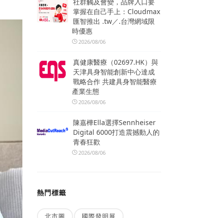
社群觸及會變，品牌入口要
。
掌握在自己手上：Cloudmax
匯智推出 .tw／.台灣網域限
時優惠
2026/08/06
真健康醫療（02697.HK）與
天津具身智能創新中心達成
戰略合作 共建具身智能醫療
產業生態
2026/08/06
陳嘉樺Ella選擇Sennheiser
Digital 6000打造震撼動人的
青春狂歡
2026/08/06
熱門標籤
北市圖
國際發明展