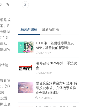
0」的
的網路成
方案，月
精選新聞稿
最新新聞稿
申辦1G
離家在外
FLOC唯一基督徒專屬交友
及痛點，
APP，基督徒的新福音
飆網的
2021/03/29
遠傳召開2026年第二季法說
詳情請
會
2026/08/06
免費看電
聯合航空深耕台灣40週年 持
；(2)
續投資市場、升級機隊並強
選隨
化全球航網連結
地設置
2026/08/06
助機上盒