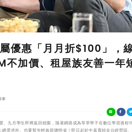
屬優惠「月月折$100」，
0M不加價、租屋族友善一年
時事
暑假進入尾聲、九月學生即將返回校園，隨著網路成為莘莘學子在數位學習過程
上網需求外、也要幫年輕族群聰明省！即日起於中嘉寬頻全台經營區