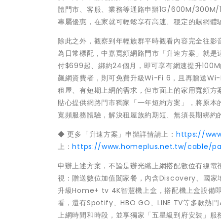
體門市、客服、業務等通路申辦1G/600M/300M
專屬優惠，在家就可輕鬆享有高速、穩定的飆網體
除此之外，觀察到年輕族群平時觀看內容完全往影
為日常標配，中嘉寬頻網路門市「升速方案」就是這
付$699起、綁約24個月，即可享有網速提升10
飆網資費者，則可免費升級Wi-Fi 6，且再贈送Wi-
租屋、有短期上網的需求，但市面上的家用寬頻方
貼心提供網路門市獨家「一年短約方案」，將原本
寬頻服務體驗，解決租屋族約期短、無須長期綁約
◆ 更多「升速方案」申辦詳情請上：
https://ww
上：
https://www.homeplus.net.tw/cable/p
申辦上述方案，不論是辦光纖上網搭配數位有線電視
視：贈送數位加值闔家餐，內含Discovery、國
升級Home+ tv 4K智慧機上盒，搭配機上盒設
看，還有Spotify、HBO GO、LINE TV
上網時間和時段，並享獨家「五星級到府安裝」服