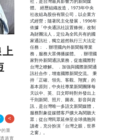
社，是台灣最具影響力的新聞媒
體。 經歷組織改造，1973年中央
社改組為股份有限公司，以企業方
式經營；隨著民主化發展，1996年
依據「中央通訊社設置條例」改制
為財團法人，定位為全民共有的國
家通訊社，獨立超然執行三大法定
任務： ．辦理國內外新聞報導業
線上
務，服務大眾傳播媒體。 ．辦理國
家對外新聞通訊業務，促進國際對
短
台灣之瞭解。 ．加強與國際新聞通
訊社合作，增進國際新聞交流。 秉
持「正確、領先、客觀、翔實」的
基本原則，中央社專業新聞團隊每
天以中、英、日文即時對外發出上
千則新聞、照片、圖表、影音與資
訊，是台灣唯一多語文新聞媒體，
服務對象從媒體客戶擴大為閱聽大
眾；從台灣民眾延伸至全球僑胞與
讀者，充分扮演「台灣之眼，世界
中的重
之窗」。
、透過實