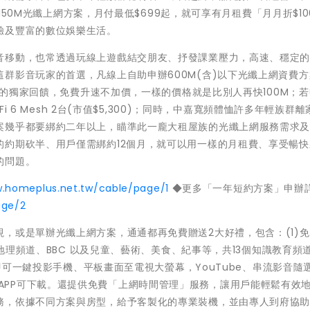
/150M光纖上網方案，月付最低$699起，就可享有月租費「月月折$10
驗及豐富的數位娛樂生活。
音移動，也常透過玩線上遊戲結交朋友、抒發課業壓力，高速、穩定
群影音玩家的首選，凡線上自助申辦600M(含)以下光纖上網資費
0M的獨家回饋，免費升速不加價，一樣的價格就是比別人再快100M；若
Fi 6 Mesh 2台(市值$5,300)；同時，中嘉寬頻體恤許多年輕族群
案幾乎都要綁約二年以上，瞄準此一龐大租屋族的光纖上網服務需求
的約期砍半、用戶僅需綁約12個月，就可以用一樣的月租費、享受暢快
的問題。
w.homeplus.net.tw/cable/page/1
◆更多「一年短約方案」申辦
age/2
，或是單辦光纖上網方案，通通都再免費贈送2大好禮，包含：(1)
家地理頻道、BBC 以及兒童、藝術、美食、紀事等，共13個知識教育頻道
備即可一鍵投影手機、平板畫面至電視大螢幕，YouTube、串流影音隨
等多款熱門APP可下載。還提供免費「上網時間管理」服務，讓用戶能輕鬆有效
務，依據不同方案與房型，給予客製化的專業裝機，並由專人到府協