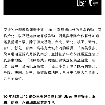
疫後的台灣復甦節奏快速，Uber 觀察國內外的日常通勤、商
務洽公，以及觀光旅遊需求強勁，因此與車隊合作夥伴加速
拓展營運市場。除了擴大基隆、台北、新北、桃園、新竹、
台中、彰化、台南、高雄九大城市內的幅員，「菁英優步」
乘車選項更於八月擴及南投，並計劃於年底前推展至宜蘭以
及屏東地區；「預約搭乘」功能已經快速拓展至台北、新
北、台中、台南以及高雄；「優步小黃」除了既有的雙北、
基隆、桃園、台中、高雄服務地區，八月中也擴大至台南，
九月至新竹。
10
年創造出
12
億公里美好台灣行旅
Uber
專注安全、服
務、便捷、永續編織智慧新生活