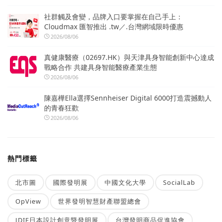
社群觸及會變，品牌入口要掌握在自己手上：
Cloudmax 匯智推出 .tw／.台灣網域限時優惠
2026/08/06
真健康醫療（02697.HK）與天津具身智能創新中心達成
戰略合作 共建具身智能醫療產業生態
2026/08/06
陳嘉樺Ella選擇Sennheiser Digital 6000打造震撼動人
的青春狂歡
2026/08/06
熱門標籤
北市圖
國際發明展
中國文化大學
SocialLab
OpView
世界發明智慧財產聯盟總會
JDIE日本設計創意暨發明展
台灣發明商品促進協會