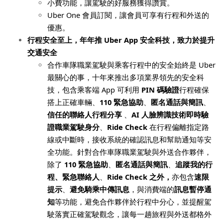
小費功能，讓駕駛的好服務獲得讚賞。
Uber One
會員訂閱，讓會員可享有行程和外送的
優惠。
行程安全至上，年年推
Uber App
安全科技，致力於提升
交通安全
合作車隊職業駕駛與乘客行程中的安全始終是
Uber
最關心的事，十年來推出多項業界領先的安全科
技，包含乘客端
App
可利用
PIN
碼驗證
行程確保
搭上正確車輛、
110
緊急協助
、
匿名通話與簡訊
、
信任的聯絡人行程分享
、
AI
人臉辨識技術即時驗
證職業駕駛身分
、
Ride Check
在行程偏離指定路
線或中斷時，接收系統的確認訊息和幫助通知等安
全功能。針對合作車隊職業駕駛與外送合作夥伴，
除了
110
緊急協助
、
匿名通話與簡訊
、
追蹤我的行
程、緊急聯絡人
、
Ride Check
之外，
亦包含
速限
提示
、
避免騎乘中傳訊息
，與消費端的
訊息暫停通
知
等功能，避免合作夥伴於行程中分心，並提醒駕
駛落實正確駕駛觀念，讓每一趟旅程與外送都格外