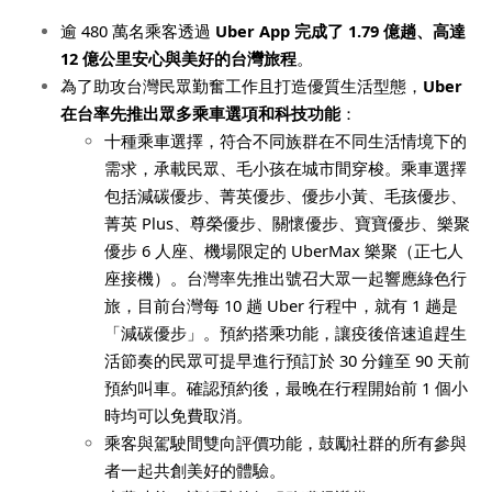
逾
480
萬名乘客透過
Uber App
完成了
1.79
億趟、高達
12
億公里安心與美好的台灣旅程
。
為了助攻台灣民眾勤奮工作且打造優質生活型態，
Uber
在台率先推出眾多乘車選項和科技功能
：
十種乘車選擇，符合不同族群在不同生活情境下的
需求，承載民眾、毛小孩在城市間穿梭。乘車選擇
包括減碳優步、菁英優步、優步小黃、毛孩優步、
菁英 Plus、尊榮優步、關懷優步、寶寶優步、樂聚
優步 6 人座、機場限定的 UberMax 樂聚（正七人
座接機）。台灣率先推出號召大眾一起響應綠色行
旅，目前台灣每 10 趟 Uber 行程中，就有 1 趟是
「減碳優步」。預約搭乘功能，讓疫後倍速追趕生
活節奏的民眾可提早進行預訂於
30
分鐘至
90
天前
預約叫車。確認預約後，最晚在行程開始前
1
個小
時均可以免費取消。
乘客與駕駛間雙向評價功能，鼓勵社群的所有參與
者一起共創美好的體驗。