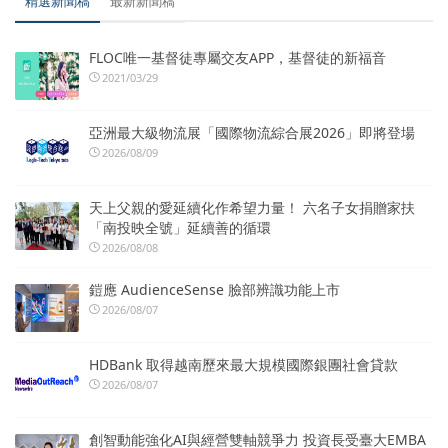
精選新聞稿
最新新聞稿
FLOC唯一基督徒專屬交友APP，基督徒的新福音
2021/03/29
亞洲最大級物流展「國際物流綜合展2026」即將登場
2026/08/09
天上父親的愛延續化作希望力量！ 六名子女捐贈家扶
「南投映全號」延續善的循環
2026/08/08
鎧應 AudienceSense 臉部辨識功能上市
2026/08/07
HDBank 取得越南歷來最大規模國際銀團社會貸款
2026/08/07
創智動能強化AI與經營雙軸競爭力 投資長受臺大EMBA