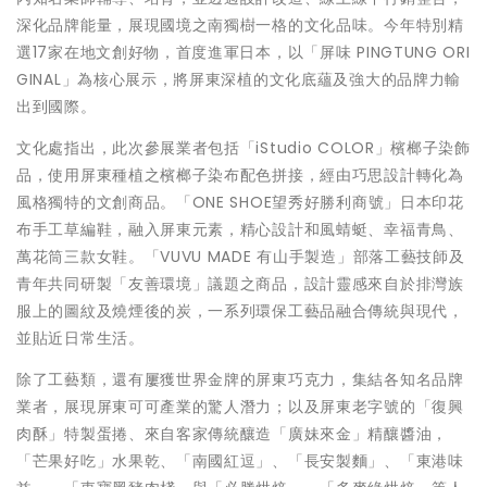
深化品牌能量，展現國境之南獨樹一格的文化品味。今年特別精
選17家在地文創好物，首度進軍日本，以「屏味 PINGTUNG ORI
GINAL」為核心展示，將屏東深植的文化底蘊及強大的品牌力輸
出到國際。
文化處指出，此次參展業者包括「iStudio COLOR」檳榔子染飾
品，使用屏東種植之檳榔子染布配色拼接，經由巧思設計轉化為
風格獨特的文創商品。「ONE SHOE望秀好勝利商號」日本印花
布手工草編鞋，融入屏東元素，精心設計和風蜻蜓、幸福青鳥、
萬花筒三款女鞋。「VUVU MADE 有山手製造」部落工藝技師及
青年共同研製「友善環境」議題之商品，設計靈感來自於排灣族
服上的圖紋及燒煙後的炭，一系列環保工藝品融合傳統與現代，
並貼近日常生活。
除了工藝類，還有屢獲世界金牌的屏東巧克力，集結各知名品牌
業者，展現屏東可可產業的驚人潛力；以及屏東老字號的「復興
肉酥」特製蛋捲、來自客家傳統釀造「廣妹來金」精釀醬油，
「芒果好吃」水果乾、「南國紅逗」、「長安製麵」、「東港味