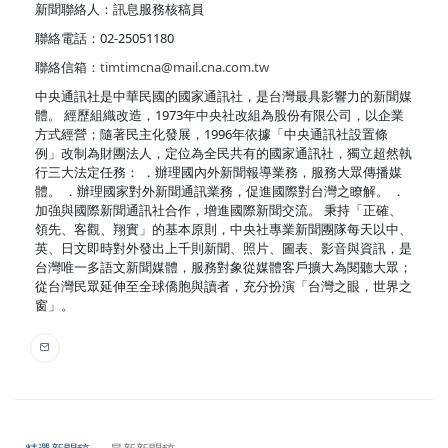
新聞聯絡人：訊息服務核稿員
聯絡電話：02-25051180
聯絡信箱：
timtimcna@mail.cna.com.tw
中央通訊社是中華民國的國家通訊社，是台灣最具影響力的新聞媒
體。 經歷組織改造，1973年中央社改組為股份有限公司，以企業
方式經營；隨著民主化發展，1996年依據「中央通訊社設置條
例」改制為財團法人，定位為全民共有的國家通訊社，獨立超然執
行三大法定任務： ．辦理國內外新聞報導業務，服務大眾傳播媒
體。 ．辦理國家對外新聞通訊業務，促進國際對台灣之瞭解。 ．
加強與國際新聞通訊社合作，增進國際新聞交流。 秉持「正確、
領先、客觀、翔實」的基本原則，中央社專業新聞團隊每天以中、
英、日文即時對外發出上千則新聞、照片、圖表、影音與資訊，是
台灣唯一多語文新聞媒體，服務對象從媒體客戶擴大為閱聽大眾；
從台灣民眾延伸至全球僑胞與讀者，充分扮演「台灣之眼，世界之
窗」。