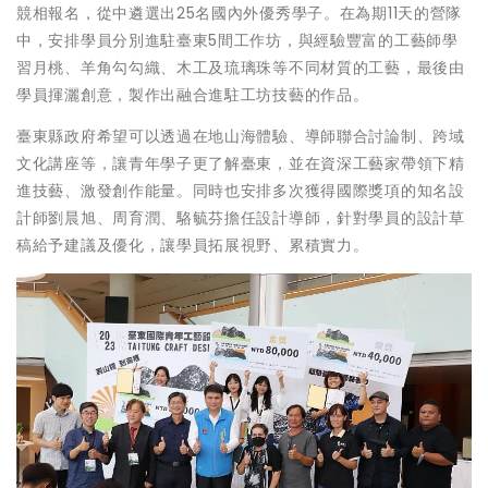
競相報名，從中遴選出25名國內外優秀學子。在為期11天的營隊
中，安排學員分別進駐臺東5間工作坊，與經驗豐富的工藝師學
習月桃、羊角勾勾織、木工及琉璃珠等不同材質的工藝，最後由
學員揮灑創意，製作出融合進駐工坊技藝的作品。
臺東縣政府希望可以透過在地山海體驗、導師聯合討論制、跨域
文化講座等，讓青年學子更了解臺東，並在資深工藝家帶領下精
進技藝、激發創作能量。同時也安排多次獲得國際獎項的知名設
計師劉晨旭、周育潤、駱毓芬擔任設計導師，針對學員的設計草
稿給予建議及優化，讓學員拓展視野、累積實力。