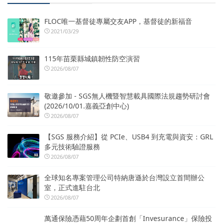
FLOC唯一基督徒專屬交友APP，基督徒的新福音
2021/03/29
115年苗栗縣城鎮韌性防空演習
2026/08/07
敬邀參加 - SGS無人機暨智慧載具國際法規趨勢研討會
(2026/10/01.嘉義亞創中心)
2026/08/07
【SGS 服務介紹】從 PCIe、USB4 到充電與資安：GRL
多元技術驗證服務
2026/08/07
全球知名專案管理公司特納唐遜於台灣設立首間辦公
室，正式進駐台北
2026/08/07
萬通保險憑藉50周年企劃首創「Invesurance」保險投