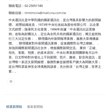
聯絡電話：02-25051180
聯絡信箱：
timtimcna@mail.cna.com.tw
中央通訊社是中華民國的國家通訊社，是台灣最具影響力的新聞媒
體。 經歷組織改造，1973年中央社改組為股份有限公司，以企業
方式經營；隨著民主化發展，1996年依據「中央通訊社設置條
例」改制為財團法人，定位為全民共有的國家通訊社，獨立超然執
行三大法定任務： ．辦理國內外新聞報導業務，服務大眾傳播媒
體。 ．辦理國家對外新聞通訊業務，促進國際對台灣之瞭解。 ．
加強與國際新聞通訊社合作，增進國際新聞交流。 秉持「正確、
領先、客觀、翔實」的基本原則，中央社專業新聞團隊每天以中、
英、日文即時對外發出上千則新聞、照片、圖表、影音與資訊，是
台灣唯一多語文新聞媒體，服務對象從媒體客戶擴大為閱聽大眾；
從台灣民眾延伸至全球僑胞與讀者，充分扮演「台灣之眼，世界之
窗」。
精選新聞稿
最新新聞稿