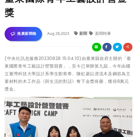
獎
Aug 28,2023
新聞
新聞時事
推廣新聞稿
(中央社訊息服務20230828 15:04:10)由臺東縣政府主辦的「臺
東國際青年工藝設計營暨競賽」，至今已舉辦第九屆，今年由國
立臺灣科技大學設計系學生劉宥希、陳虹菱以漂流木及鋼筋為主
要材料的木工作品《與生活的對話》奪下金獎殊榮，獲得8萬元
獎金。