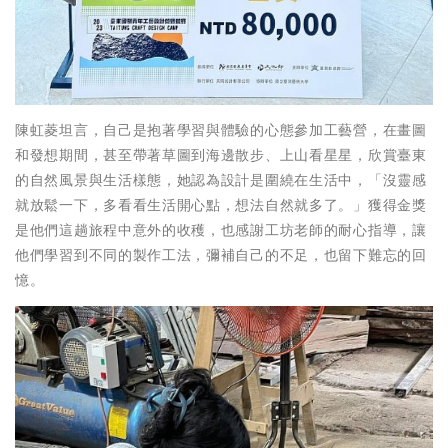
陳虹菱坦言，自己是抱著學習與體驗的心態參加工藝營，在畫圖
和發想期間，甚至帶著草圖到海邊散步、上山看星星，欣賞臺東
的自然風景與生活樣態，她認為設計是圍繞在生活中，「沒靈感
就放鬆一下，多看看生活開心點，想法自然就多了。」獲得金獎
是他們這趟旅程中意外的收穫，也感謝工坊老師的耐心指導，讓
他們學習到不同的製作工法，彌補自己的不足，也留下難忘的回
憶。