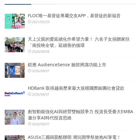
FLOC唯一基督徒專屬交友APP，基督徒的新福音
2021/03/29
天上父親的愛延續化作希望力量！ 六名子女捐贈家扶
「南投映全號」延續善的循環
2026/08/08
鎧應 AudienceSense 臉部辨識功能上市
2026/08/07
HDBank 取得越南歷來最大規模國際銀團社會貸款
2026/08/07
創智動能強化AI與經營雙軸競爭力 投資長受臺大EMBA
邀分享AI時代投資思維
2026/08/07
ASUSx三麗鷗耍酷聯萌 潮玩開學祭搶抱AI筆電！