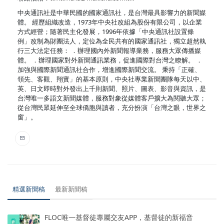
中央通訊社是中華民國的國家通訊社，是台灣最具影響力的新聞媒
體。 經歷組織改造，1973年中央社改組為股份有限公司，以企業
方式經營；隨著民主化發展，1996年依據「中央通訊社設置條
例」改制為財團法人，定位為全民共有的國家通訊社，獨立超然執
行三大法定任務： ．辦理國內外新聞報導業務，服務大眾傳播媒
體。 ．辦理國家對外新聞通訊業務，促進國際對台灣之瞭解。 ．
加強與國際新聞通訊社合作，增進國際新聞交流。 秉持「正確、
領先、客觀、翔實」的基本原則，中央社專業新聞團隊每天以中、
英、日文即時對外發出上千則新聞、照片、圖表、影音與資訊，是
台灣唯一多語文新聞媒體，服務對象從媒體客戶擴大為閱聽大眾；
從台灣民眾延伸至全球僑胞與讀者，充分扮演「台灣之眼，世界之
窗」。
精選新聞稿
最新新聞稿
FLOC唯一基督徒專屬交友APP，基督徒的新福音