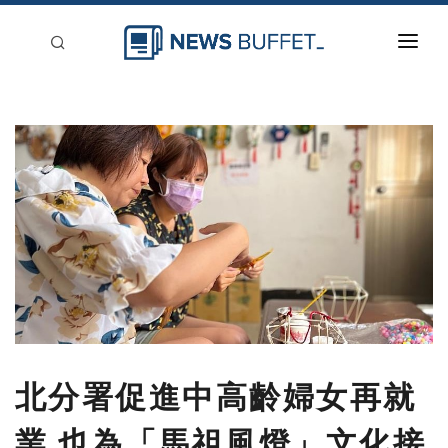
回到首頁
新聞稿分類
登入
刊登
北分署促進中高齡婦女再就
業 也為「馬祖風燈」文化接