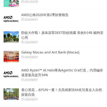
2021/03/29
AMD公佈2026年第2季財務報告
2026/08/07
防蚊大作戰！臭味滾零DEET防蚊噴霧 長效8小時 貓狗安
心用
2026/08/07
Galaxy Macau and Ant Bank (Macao)
2026/08/07
AMD Ryzen™ AI Halo專為Agentic Era打造，代理編排
速度最高提升34%
2026/08/07
童心浪花．水FUN一夏！北高雄家扶64名兒童走入自然
探索自我
2026/08/07