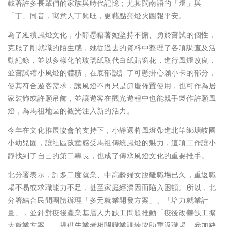
載著許多長輩們的家族與時代記憶；尤其閩南語的「燈」與
「丁」同音，寓意人丁興旺，更藉點亮燈火圖報平安。
為了延續風燈文化，小靜憑藉著她堅持不懈、勇於嘗試的個性，
克服了剛就職的陌生感，她從過去的資料中整理了各項調查及活
動紀錄，並以多樣化的玻璃紙取代白紙貼窗花，進行風燈改良，
並嘗試縮小風燈的體積，在底部設計了可懸掛心願小卡的部分，
使其符合遊客需求，讓風燈不再只是節慶佈置使用，也可作為居
家裝飾或許願吊飾，並讓遊客在觀光遊程中也能親手製作許願風
燈，為馬祖地區的觀光注入新的活力。
今年在文化推展協會的支持下，小靜還將風燈帶進北竿鄉塘岐國
小幼兒園，讓社區孩童感受馬祖傳統風燈的魅力，這項工作讓小
靜找到了自己的第二專長，也成了傳承風燈文化的重要推手。
北分署表示，許多二度就業、中高齡婦女脫離職場已久，重返職
場不易或求職能力不足，甚至家庭經濟因而陷入困頓。所以，北
分署結合民間團體辦理「多元就業開發方案」、「培力就業計
畫」，並針對疫後產業基層人力缺工問題推動「疫後改善缺工擴
大就業方案」，提供失業者相關職業訓練協助重返職場，參加缺