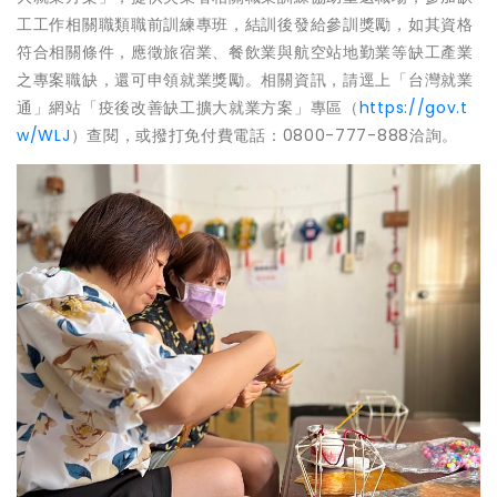
工工作相關職類職前訓練專班，結訓後發給參訓獎勵，如其資格
符合相關條件，應徵旅宿業、餐飲業與航空站地勤業等缺工產業
之專案職缺，還可申領就業獎勵。相關資訊，請逕上「台灣就業
通」網站「疫後改善缺工擴大就業方案」專區（
https://gov.t
w/WLJ
）查閱，或撥打免付費電話：0800-777-888洽詢。