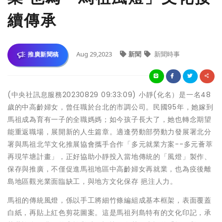
續傳承
Aug 29,2023
新聞
新聞時事
推廣新聞稿
(中央社訊息服務20230829 09:33:09) 小靜(化名）是一名48
歲的中高齡婦女，曾任職於台北的市調公司。民國95年，她嫁到
馬祖成為育有一子的全職媽媽；如今孩子長大了，她也轉念期望
能重返職場，展開新的人生篇章。適逢勞動部勞動力發展署北分
署與馬祖北竿文化推展協會攜手合作「多元就業方案--多元薈萃
再現竿塘計畫」，正好協助小靜投入當地傳統的「風燈」製作、
保存與推廣，不僅促進馬祖地區中高齡婦女再就業，也為疫後離
島地區觀光業面臨缺工，與地方文化保存 挹注人力。
馬祖的傳統風燈，係以手工將細竹條編組成基本框架，表面覆蓋
白紙，再貼上紅色剪花圖案。這是馬祖列島特有的文化印記，承