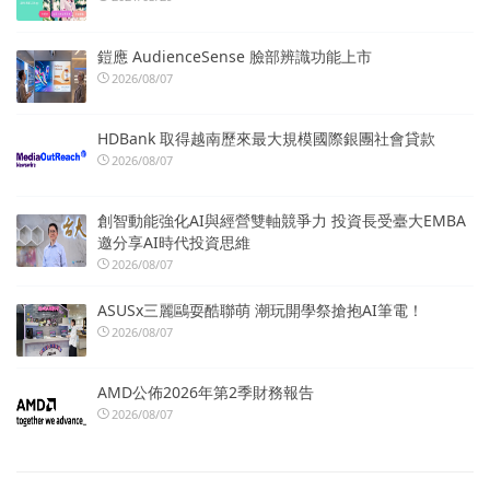
鎧應 AudienceSense 臉部辨識功能上市
2026/08/07
HDBank 取得越南歷來最大規模國際銀團社會貸款
2026/08/07
創智動能強化AI與經營雙軸競爭力 投資長受臺大EMBA
邀分享AI時代投資思維
2026/08/07
ASUSx三麗鷗耍酷聯萌 潮玩開學祭搶抱AI筆電！
2026/08/07
AMD公佈2026年第2季財務報告
2026/08/07