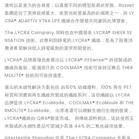
適性以及更大的合身度，以適應不同的體型並易於穿脫。Rosset
集團是拉丁美洲規模最大、差異化程度最高的針織商之一，與 LY
CRA® ADAPTIV XTRA LIFE 纖維合作開發共同參與此博覽會。
The LYCRA Company 同時也在中國發表 LYCRA® SHEER SE
NSATION 技術。此專利防靜電的 LYCRA® 纖維，是為了因應消
費者希望解決煩人靜電吸附的需求而開發的。
LYCRA® 品牌展場也會展出以 LYCRA® FitSense™ 科技製成的
纖維與服裝，吸濕排汗的 COOLMAX® 技術可保持涼爽且 THER
MOLITE® 技術則可保持溫度。
展出的永續性解決方案包括 由100% 紡織廢料、100% 再生 PET
材質和消費前再生纖維所製成的纖維系列，這些纖維以 LYCRA
品牌提供 LYCRA® EcoMade、COOLMAX® EcoMade 和 THE
RMOLITE® EcoMade。 出席者還可以瞭解生物衍生物的發展，
LYCRA®纖維由 QIRA®製造而成。 與傳統原料相比，這款使用玉
米製成的永續性產品可望減少高達 44% 的二氧化碳排放量。
Intertextile Shanghai 也是 The LYCRA Company 全新永