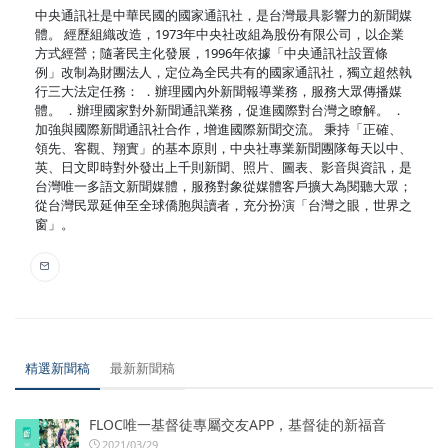
中央通訊社是中華民國的國家通訊社，是台灣最具影響力的新聞媒
體。 經歷組織改造，1973年中央社改組為股份有限公司，以企業
方式經營；隨著民主化發展，1996年依據「中央通訊社設置條
例」改制為財團法人，定位為全民共有的國家通訊社，獨立超然執
行三大法定任務： ．辦理國內外新聞報導業務，服務大眾傳播媒
體。 ．辦理國家對外新聞通訊業務，促進國際對台灣之瞭解。 ．
加強與國際新聞通訊社合作，增進國際新聞交流。 秉持「正確、
領先、客觀、翔實」的基本原則，中央社專業新聞團隊每天以中、
英、日文即時對外發出上千則新聞、照片、圖表、影音與資訊，是
台灣唯一多語文新聞媒體，服務對象從媒體客戶擴大為閱聽大眾；
從台灣民眾延伸至全球僑胞與讀者，充分扮演「台灣之眼，世界之
窗」。
精選新聞稿
最新新聞稿
FLOC唯一基督徒專屬交友APP，基督徒的新福音
2021/03/29