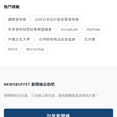
熱門標籤
國際發明展
JDIE日本設計創意暨發明展
世界發明智慧財產聯盟總會
SocialLab
OpView
中國文化大學
台灣發明商品促進協會
北市圖
ASUS
Microchip
NEWSBUFFET 新聞稿自助吧
新聞稿的好去處，三分鐘上稿完成，最快接觸最多讀者的方案！
刊登新聞稿