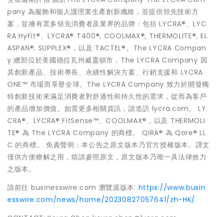
pany 為服飾和個人護理業生產創新纖維，並提供領先技術方
案，並擁有眾多領先消費者及業界的品牌：包括 LYCRA®、LYC
RA HyFit®、LYCRA® T400®, COOLMAX®, THERMOLITE®, EL
ASPAN®, SUPPLEX®，以及 TACTEL®。The LYCRA Compan
y 總部位於美國德拉瓦州威靈頓市，The LYCRA Company 因
其創新產品、技術專長、永續性解決方案、行銷支援和 LYCRA
ONE™ 市場而享譽全球。The LYCRA Company 致力於開發獨
特創新技術來滿足消費者對舒適性和持久性的需求，從而為客戶
的產品增加價值。如需更多相關資訊，請造訪 lycra.com。 LY
CRA®、LYCRA® FitSense™、COOLMAX®，以及 THERMOLI
TE® 為 The LYCRA Company 的商標。 QIRA® 為 Qore® LL
C 的商標。 免責聲明：本公告之原文版本乃官方授權版本。譯文
僅供方便瞭解之用，煩請參照原文，原文版本乃唯一具法律效力
之版本。
請前往 businesswire.com 瀏覽源版本:
https://www.busin
esswire.com/news/home/20230827057641/zh-HK/