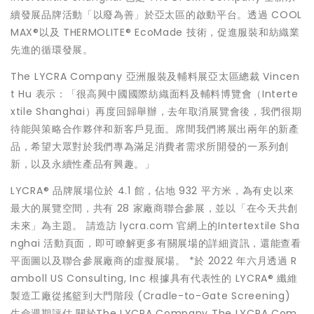
續發展品牌活動「以廢為善」於亞太區的啟動平台。透過 COOL
MAX®以及 THERMOLITE® EcoMade 技術，促進服裝和紡織業
先進的循環發展。
The LYCRA Company 亞洲服裝及輔料展亞太區總裁 Vincen
t Hu 表示：「很高興中國國際紡織面料及輔料博覽會（Interte
xtile Shanghai）再度回歸舉辦，去年取消展覽會後，我們很期
待能與策略合作夥伴和新客戶見面。席間我們將展出兩年的新產
品，希望大眾對於我們專為滿足消費者需求所開發的一系列創
新，以及永續性產品有興趣。」
LYCRA® 品牌展場位於 4.1 館，佔地 932 平方米，為有史以來
最大的展覽空間，共有 28 家廠商聯合參展，並以「在今天共創
未來」為主題。 請造訪 lycra.com 官網上的Intertextile Sha
nghai 活動頁面，即可瞭解更多有關展場的詳細資訊，還能查看
平面圖以及聯合參展廠商的虛擬展場。 *於 2022 年六月透過 R
amboll US Consulting, Inc 根據具有代表性的 LYCRA® 纖維
製造工廠從搖籃到大門階段 (Cradle-to-Gate Screening)
生命週期評估 關於The LYCRA Company The LYCRA Com