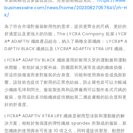
本新聞稿包含多媒體資訊。完整新聞稿請見此：
https://www.
businesswire.com/news/home/20230827057641/zh-H
K/
為了符合市場對服裝耐用性的需求，提供更齊全的尺碼、更好的
舒適度以及更強大的功能，The LYCRA Company 拓展 LYCR
A® ADAPTIV 纖維產品組合，納入了兩種全新纖維： LYCRA® A
DAPTIV BLACK 纖維以及 LYCRA® ADAPTIV XTRA LIFE 纖維。
LYCRA® ADAPTIV BLACK 纖維適用於耐用久穿的運動服和運動
休閒服，有助於減少紫外線、防曬霜和乳液等造成的纖維損傷，
而這些損傷進而會對服裝的合身度、功能和使用壽命造成負面影
響。該技術也提供了耐用的正黑色紡絲，防止褪色並可以大幅減
少纖維毛球和閃光。服裝製造商和品牌廠商可以製作各式尺碼的
服裝，使用這款多功能纖維提供猶如第二層皮膚般的貼合度和更
好的舒適度。
LYCRA® ADAPTIV XTRA LIFE 纖維是耐用型泳裝和運動服的解
決方案，相較於無保護的彈性纖維 spandex 所製成的服裝，新
型纖維的使用壽命可長達 10 倍之久，同時還提供塑形、動態舒