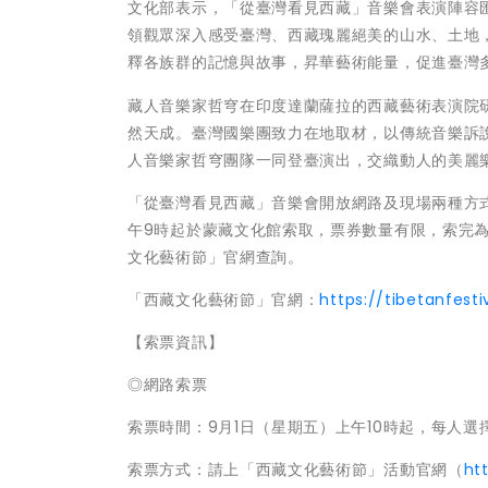
文化部表示，「從臺灣看見西藏」音樂會表演陣容
領觀眾深入感受臺灣、西藏瑰麗絕美的山水、土地
釋各族群的記憶與故事，昇華藝術能量，促進臺灣
藏人音樂家哲穹在印度達蘭薩拉的西藏藝術表演院
然天成。臺灣國樂團致力在地取材，以傳統音樂訴
人音樂家哲穹團隊一同登臺演出，交織動人的美麗
「從臺灣看見西藏」音樂會開放網路及現場兩種方式
午9時起於蒙藏文化館索取，票券數量有限，索完
文化藝術節」官網查詢。
「西藏文化藝術節」官網：
https://tibetanfest
【索票資訊】
◎網路索票
索票時間：9月1日（星期五）上午10時起，每人選
索票方式：請上「西藏文化藝術節」活動官網（
ht