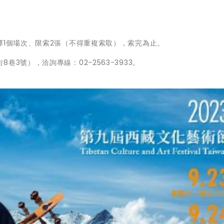
擇1個場次、限索2張（不得重複索取），索完為止。
3號），洽詢專線：02-2563-3933。