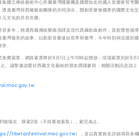
匯集國立傳統藝術中心所屬臺灣國樂團及國際知名的藏人音樂家哲穹
，透過臺灣與西藏藝術團隊的共同演出，開創音樂無國界的國際文化
多元文化的共存共榮。
研習多年，精通西藏傳統樂曲演繹及現代西藏歌曲創作，其歌聲悠揚
說臺灣最美的故事、以創新音樂連結世界和臺灣，今年特別與活躍於
樂章。
免費索票，網路索票將於9月1日上午10時起開放；現場索票則於9月
為止。誠摯邀請愛好西藏文化藝術的朋友踴躍參與，相關活動訊息請上
ival.moc.gov.tw
擇1個場次、限索2張（不得重複索取），索完為止。
tps://tibetanfestival.moc.gov.tw
），並以真實姓名詳細填寫各