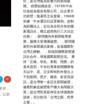
社，是台灣最具影響力的新聞媒
體。 經歷組織改造，1973年中央
社改組為股份有限公司，以企業方
式經營；隨著民主化發展，1996年
依據「中央通訊社設置條例」改制
為財團法人，定位為全民共有的國
家通訊社，獨立超然執行三大法定
任務： ．辦理國內外新聞報導業
務，服務大眾傳播媒體。 ．辦理國
家對外新聞通訊業務，促進國際對
台灣之瞭解。 ．加強與國際新聞通
訊社合作，增進國際新聞交流。 秉
持「正確、領先、客觀、翔實」的
基本原則，中央社專業新聞團隊每
天以中、英、日文即時對外發出上
千則新聞、照片、圖表、影音與資
訊，是台灣唯一多語文新聞媒體，
服務對象從媒體客戶擴大為閱聽大
音樂會，
眾；從台灣民眾延伸至全球僑胞與
，以樂
讀者，充分扮演「台灣之眼，世界
之窗」。