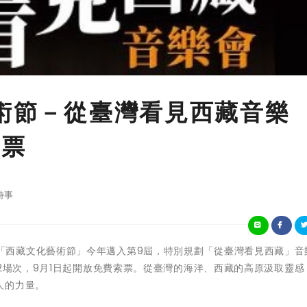
藝術節－從臺灣看見西藏音樂
索票
時事
文化部主辦「西藏文化藝術節」今年邁入第9屆，特別規劃「從臺灣看見西藏」
出2場次，9月1日起開放免費索票。從臺灣的海洋、西藏的高原汲取靈感
人的力量。