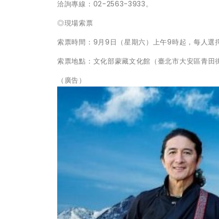
洽詢專線：02-2563-3933。
◎現場索票
索票時間：9月9日（星期六）上午9時起，每人選
索票地點：文化部蒙藏文化館（臺北市大安區青田街8巷
（廣告）