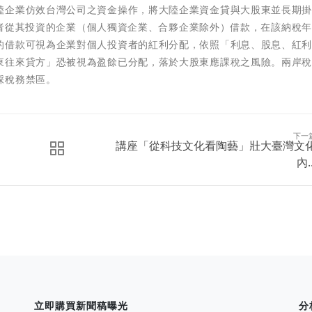
陸企業仿效台灣公司之資金操作，將大陸企業資金貸與大股東並長期
投資者從其投資的企業（個人獨資企業、合夥企業除外）借款，在該納稅
的借款可視為企業對個人投資者的紅利分配，依照「利息、股息、紅
東往來貸方」恐被視為盈餘已分配，落於大股東應課稅之風險。兩岸
踩稅務禁區。
下一
講座「從科技文化看陶藝」壯大臺灣文
內..
立即購買新聞稿曝光
分