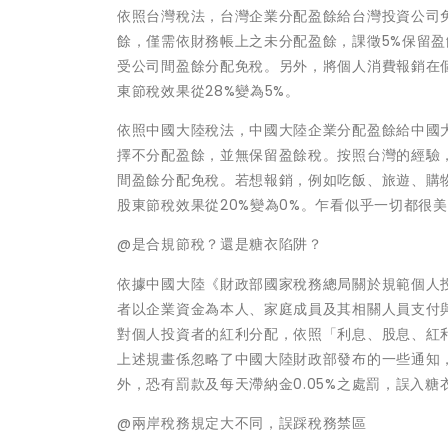
依照台灣稅法，台灣企業分配盈餘給台灣投資公司
餘，僅需依財務帳上之未分配盈餘，課徵5%保留
受公司間盈餘分配免稅。另外，將個人消費報銷在
東節稅效果從28%變為5%。
依照中國大陸稅法，中國大陸企業分配盈餘給中國
擇不分配盈餘，並無保留盈餘稅。按照台灣的經驗
間盈餘分配免稅。若想報銷，例如吃飯、旅遊、購
股東節稅效果從20%變為0%。乍看似乎一切都很
@是合規節稅？還是糖衣陷阱？
依據中國大陸《財政部國家稅務總局關於規範個人投資
者以企業資金為本人、家庭成員及其相關人員支付
對個人投資者的紅利分配，依照「利息、股息、紅
上述規畫係忽略了中國大陸財政部發布的一些通知
外，恐有罰款及每天滯納金0.05%之處罰，誤入糖
@兩岸稅務規定大不同，誤踩稅務禁區