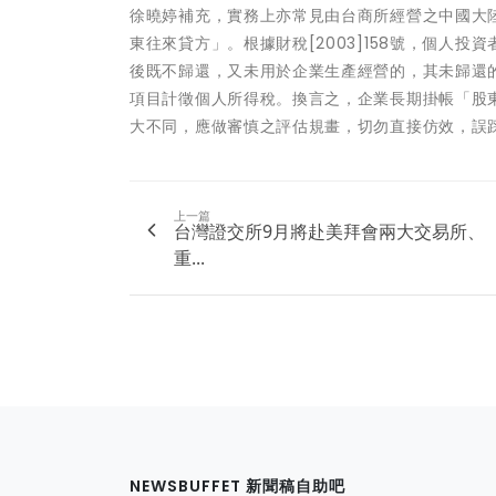
徐曉婷補充，實務上亦常見由台商所經營之中國大
東往來貸方」。根據財稅[2003]158號，個人
後既不歸還，又未用於企業生產經營的，其未歸還
項目計徵個人所得稅。換言之，企業長期掛帳「股
大不同，應做審慎之評估規畫，切勿直接仿效，誤
上一篇
台灣證交所9月將赴美拜會兩大交易所、
重...
NEWSBUFFET 新聞稿自助吧