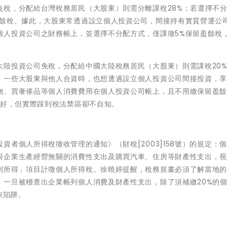
免稅，分配給台灣稅務居民（大股東）則需分離課稅28%；若選擇不
盈餘稅。據此，大股東常透過設立個人投資公司，間接持有實質營運公
個人投資公司之財務帳上，並選擇不分配方式，僅課徵5%保留盈餘稅
大陸投資公司免稅，分配給中國大陸稅務居民（大股東）則需課稅20
，一些大股東與他人合資時，也想透過設立個人投資公司間接投資，
物、買奢侈品等個人消費費用在個人投資公司帳上，且不用繳保留盈
美好，但實際踩到稅法禁區卻不自知。
者個人所得稅徵收管理的通知》（財稅[2003]158號）的規定：
與企業生產經營無關的消費性支出及購買汽車、住房等財產性支出，
利所得」項目計徵個人所得稅。徐曉婷提醒，稅務規畫必須了解當地
，一旦被稽查出企業帳列個人消費及財產性支出，除了須補繳20%的
衣陷阱。