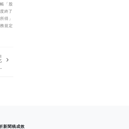
掛帳「股
年度終了
利所得」
稅務規定
篇
化
.
析新聞稿成效