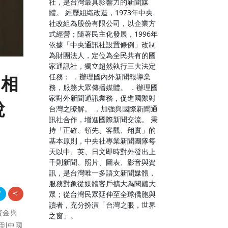
社，是台灣最具影響力的新聞媒
體。 經歷組織改造，1973年中央
社改組為股份有限公司，以企業方
式經營；隨著民主化發展，1996年
依據「中央通訊社設置條例」改制
為財團法人，定位為全民共有的國
家通訊社，獨立超然執行三大法定
任務： ．辦理國內外新聞報導業
真相
務，服務大眾傳播媒體。 ．辦理國
家對外新聞通訊業務，促進國際對
稅
台灣之瞭解。 ．加強與國際新聞通
訊社合作，增進國際新聞交流。 秉
持「正確、領先、客觀、翔實」的
基本原則，中央社專業新聞團隊每
天以中、英、日文即時對外發出上
千則新聞、照片、圖表、影音與資
訊，是台灣唯一多語文新聞媒體，
服務對象從媒體客戶擴大為閱聽大
眾；從台灣民眾延伸至全球僑胞與
讀者，充分扮演「台灣之眼，世界
資金與
之窗」。
製到中國