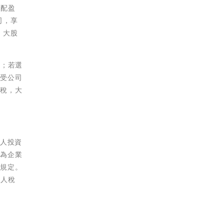
分配盈
司，享
，大股
%；若選
享受公司
餘稅，大
個人投資
視為企業
的規定。
個人稅