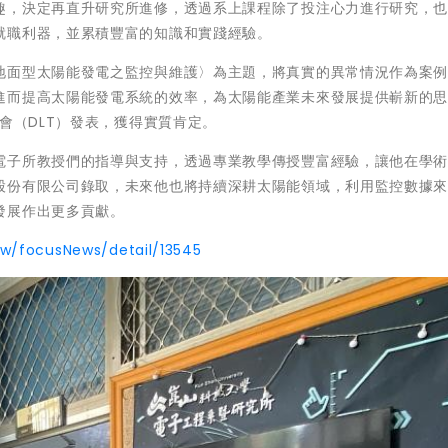
趣，決定再直升研究所進修，透過系上課程除了投注心力進行研究，
就職利器，並累積豐富的知識和實踐經驗。
地面型太陽能發電之監控與維護〉為主題，將真實的異常情況作為案
進而提高太陽能發電系統的效率，為太陽能產業未來發展提供嶄新的
會（DLT）發表，獲得實質肯定。
電子所教授們的指導與支持，透過專業教學傳授豐富經驗，讓他在學
股份有限公司錄取，未來他也將持續深耕太陽能領域，利用監控數據
發展作出更多貢獻。
tw/focusNews/detail/13545