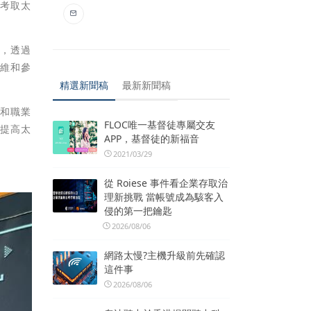
也考取太
例，透過
思維和參
精選新聞稿
最新新聞稿
術和職業
FLOC唯一基督徒專屬交友
來提高太
APP，基督徒的新福音
2021/03/29
從 Roiese 事件看企業存取治
理新挑戰 當帳號成為駭客入
侵的第一把鑰匙
2026/08/06
網路太慢?主機升級前先確認
這件事
2026/08/06