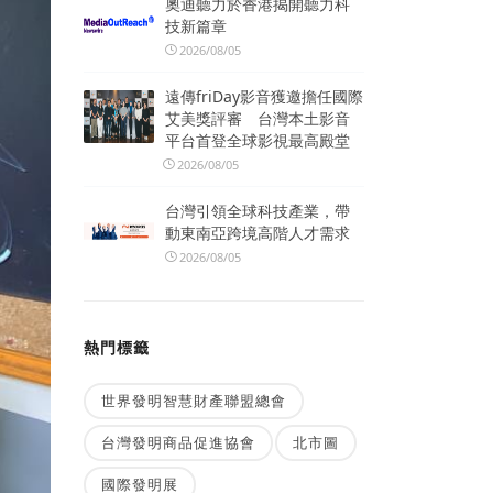
奧迪聽力於香港揭開聽力科
技新篇章
2026/08/05
遠傳friDay影音獲邀擔任國際
艾美獎評審 台灣本土影音
平台首登全球影視最高殿堂
2026/08/05
台灣引領全球科技產業，帶
動東南亞跨境高階人才需求
2026/08/05
熱門標籤
世界發明智慧財產聯盟總會
台灣發明商品促進協會
北市圖
國際發明展