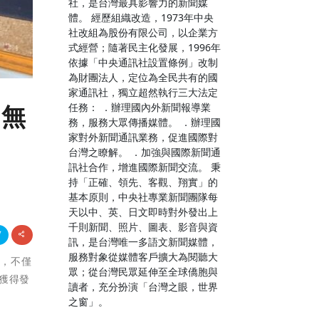
社，是台灣最具影響力的新聞媒
體。 經歷組織改造，1973年中央
社改組為股份有限公司，以企業方
式經營；隨著民主化發展，1996年
依據「中央通訊社設置條例」改制
為財團法人，定位為全民共有的國
家通訊社，獨立超然執行三大法定
任務： ．辦理國內外新聞報導業
照無
務，服務大眾傳播媒體。 ．辦理國
家對外新聞通訊業務，促進國際對
台灣之瞭解。 ．加強與國際新聞通
訊社合作，增進國際新聞交流。 秉
持「正確、領先、客觀、翔實」的
基本原則，中央社專業新聞團隊每
天以中、英、日文即時對外發出上
千則新聞、照片、圖表、影音與資
訊，是台灣唯一多語文新聞媒體，
服務對象從媒體客戶擴大為閱聽大
究，不僅
眾；從台灣民眾延伸至全球僑胞與
獲得發
讀者，充分扮演「台灣之眼，世界
之窗」。