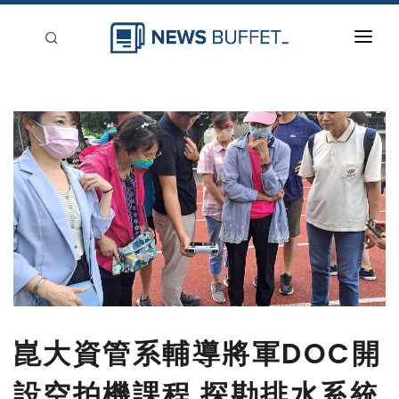
回到首頁
新聞稿分類
登入
刊登
崑大資管系輔導將軍DOC開
設空拍機課程 探勘排水系統