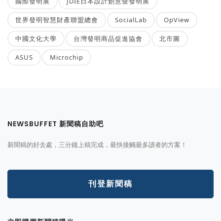
國際發明展
JDIE日本設計創意暨發明展
世界發明智慧財產聯盟總會
SocialLab
OpView
中國文化大學
台灣發明商品促進協會
北市圖
ASUS
Microchip
NEWSBUFFET 新聞稿自助吧
新聞稿的好去處，三分鐘上稿完成，最快接觸最多讀者的方案！
刊登新聞稿