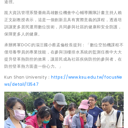
途徑。
崑大資訊管理系暨臺南高雄數位機會中心輔導團隊計畫主持人賴
正文副教授表示，這是一個創新且具有實際意義的課程，透過培
訓讓更多居民運用數位技術，共同參與社區的健康和安全防護，
保障更多人的健康。
承辦將軍DOC的漚汪國小蔡孟倫校長提到：「數位空拍機課程不
僅培養學員的專業技能，在參與頂樓排水系統的監測任務中大大
提升登革熱防控的效果，讓居民成為社區疾病防控的參與者，在
防控登革熱方面盡一份心力。」
Kun Shan University：
https://www.ksu.edu.tw/focusNe
ws/detail/13547