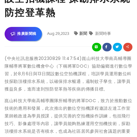
防控登革熱
Aug 29,2023
新聞
新聞時事
推廣新聞稿
(中央社訊息服務20230829 11:47:54)崑山科技大學南高輔導團
隊輔導將軍數位機會中心（下稱將軍DOC）協助偏鄉進行數位學
習，於8月6日與13日開設數位空拍機課程，培訓學員運用數位科
技探勘頂樓排水系統，以確保排水暢通，遏制蚊子孳生，讓學員
獲益良多，進而達到預防登革熱等疾病的傳播目標。
崑山科技大學南高輔導團隊所輔導的將軍DOC，致力於推動數位
技術的應用和發展，此次推出的數位空拍機課程邀請左達工作室
業師賴政達為學員授課，提供完善的空拍機操作訓練，包括飛行
技巧、影像處理等內容，讓學員能夠熟練運用空拍機技術，探勘
頂樓排水系統是否有積水，也成為社區居民參與社會議題的重要