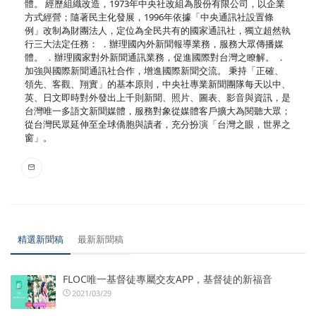
體。 經歷組織改造，1973年中央社改組為股份有限公司，以企業
方式經營；隨著民主化發展，1996年依據「中央通訊社設置條
例」改制為財團法人，定位為全民共有的國家通訊社，獨立超然執
行三大法定任務： ．辦理國內外新聞報導業務，服務大眾傳播媒
體。 ．辦理國家對外新聞通訊業務，促進國際對台灣之瞭解。 ．
加強與國際新聞通訊社合作，增進國際新聞交流。 秉持「正確、
領先、客觀、翔實」的基本原則，中央社專業新聞團隊每天以中、
英、日文即時對外發出上千則新聞、照片、圖表、影音與資訊，是
台灣唯一多語文新聞媒體，服務對象從媒體客戶擴大為閱聽大眾；
從台灣民眾延伸至全球僑胞與讀者，充分扮演「台灣之眼，世界之
窗」。
精選新聞稿
最新新聞稿
FLOC唯一基督徒專屬交友APP，基督徒的新福音
2021/03/29