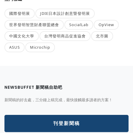
國際發明展
JDIE日本設計創意暨發明展
世界發明智慧財產聯盟總會
SocialLab
OpView
中國文化大學
台灣發明商品促進協會
北市圖
ASUS
Microchip
NEWSBUFFET 新聞稿自助吧
新聞稿的好去處，三分鐘上稿完成，最快接觸最多讀者的方案！
刊登新聞稿