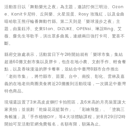
活動首日以「舞動樂光之夜」為主題，邀請打倒三明治、Ozon
e、Kanit卡尼特、丘與樂、火星混蛋、Rosy 玫瑰紅，以及金曲
嘻哈歌王熊仔輪番舞動竹縣。第二天則是「樂球漫步之夜」主
題，由葉鈺渟、史東Ston、DIZLIKE、OPENsi、琳誼Ring、艾
薇、麋先生等歌手，演出眾多曲風，連續兩日強打卡司、驚喜不
斷。
縣府交旅處表示，活動當日下午2時開始就有「樂球市集」集結
超過60攤文創市集以及胖卡，包含在地小農、文創手作、輕食餐
點，以及香味漫溢的胖卡餐車，並結合中臺灣8縣市合作推出
「老街市集」，將竹縣市、苗栗、台中、南投、彰化、雲林及嘉
義的在地老街商圈美食將近20攤搬到活動現場，一次購足中臺灣
特色商品。
現場還設置了3米高皮皮獅打卡拍照區，及6米高的月亮裝置讓大
家美拍；並規劃「乾燥花花籃製作」、「彩繪飛盤」、「塗鴉三
角帳篷」及「手作植物DIY」等4大項體驗課程，於8月29日12時
開始可至活動官網免費報名，名額有限，額滿為止。