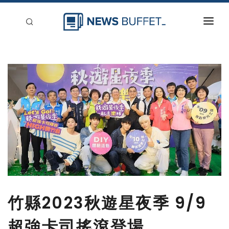
回到首頁
新聞稿分類
登入
刊登
竹縣2023秋遊星夜季 9/9
超強卡司搖滾登場