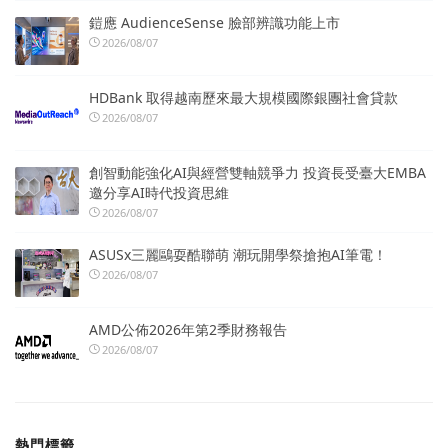
鎧應 AudienceSense 臉部辨識功能上市
2026/08/07
HDBank 取得越南歷來最大規模國際銀團社會貸款
2026/08/07
創智動能強化AI與經營雙軸競爭力 投資長受臺大EMBA
邀分享AI時代投資思維
2026/08/07
ASUSx三麗鷗耍酷聯萌 潮玩開學祭搶抱AI筆電！
2026/08/07
AMD公佈2026年第2季財務報告
2026/08/07
熱門標籤