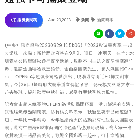
Aug 29,2023
新聞
新聞時事
推廣新聞稿
(中央社訊息服務20230829 12:51:06)「2023秋遊星夜季 一起
去樂球」來囉！新竹縣政府將在9月9、10日一連兩天，在竹北水
圳森林公園舉辦秋遊星夜季活動，規劃不同主題之夜準備嗨翻竹
縣，邀請金曲嘻哈歌王熊仔、金曲樂團麋先生、超人氣團體Ozo
ne、OPENsi等超強卡司輪番演出，現場還有將近80攤文創市
集，今(29日)於縣府大廳舉辦宣傳記者會，縣長楊文科邀大家一
起去樂球，提前歡度中秋佳節，感受竹縣秋季魅力風情。
記者會由超人氣團體OPENsi為活動揭開序幕，活力滿滿的表演，
讓現場氣氛熱鬧滾滾。縣長楊文科表示，秋遊星夜季已經連辦3
屆，一年比一年精彩，今年連續兩天的活動都有七組藝人團體表
演，還有中臺灣8縣市商圈的特色產品也搬到現場，讓大家一邊
欣賞表演一邊品嘗美食，歡迎全國鄉親一起來，打卡拿禮物。