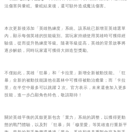
法傷害與暈眩。暈眩結束後，還可額外造成魔法傷害。
本次更新後添加「英雄熟練度」系統。該系統已新增至英雄選單
內，顯示每個英雄的技能級別。當玩家持續使用英雄時可獲得經
驗值，從而提升熟練度等級。隨著等級提高，英雄的背景故事將
逐步解鎖，同時玩家還可獲得大師造型獎勵。
不僅如此，英雄「狂暴」和「卡拉里」新增全新被動技能。「狂
暴」全新的被動技能讓他在叢林中可獲得被動治癒量；而「卡拉
里」在半空中最多可以跳躍 2 次。官方表示，未來還會加入更多
技能，進一步凸顯角色特色，敬請期待！
關於英雄平衡的其餘更新包含「業力」系統的調整，以獲得更動
態的戰鬥體驗，以及對 「狂暴」與「穆里愛」等英雄進行重新平