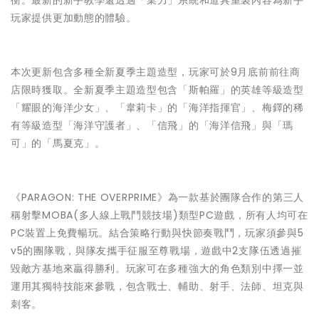
衡。最新的新手教學還透過「業力」系統和道具重製內容為新手
玩家提供更加動態的體驗。
本次更新包含多種全新夏季主題造型，玩家可於9月底前前往商
店限時獲取。全新夏季主題造型包含「斯帕羅」的英雄等級造型
「耀眼的海洋少女」、「韋莉卡」的「海洋指揮官」、梅鐸的稀
有等級造型「海洋守護者」、「信飛」的「海洋信飛」與「瑪
可」的「馬夏克」。
《PARAGON: THE OVERPRIME》為一款基於團隊合作的第三人
稱射擊MOBA(多人線上戰鬥競技場)類型PC遊戲，所有人均可在
PC裝置上免費暢玩。結合策略行動與快節奏戰鬥，玩家須參與5
v5的團隊戰，與隊友攜手征服至尊戰場，遊戲中2支隊伍透過摧
毀敵方基地來贏得勝利。玩家可在多種強大的角色類別中擇一並
運用其獨特技能來參戰，包含戰士、輔助、射手、法師、坦克與
刺客。