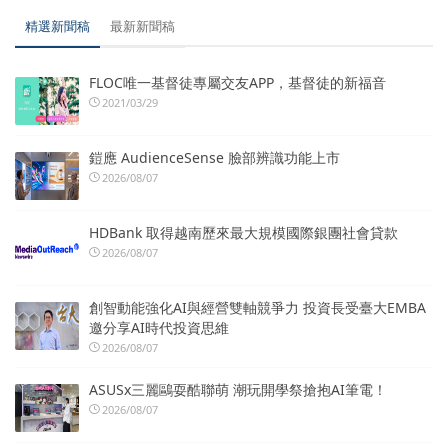
精選新聞稿
最新新聞稿
FLOC唯一基督徒專屬交友APP，基督徒的新福音
2021/03/29
鎧應 AudienceSense 臉部辨識功能上市
2026/08/07
HDBank 取得越南歷來最大規模國際銀團社會貸款
2026/08/07
創智動能強化AI與經營雙軸競爭力 投資長受臺大EMBA
邀分享AI時代投資思維
2026/08/07
ASUSx三麗鷗耍酷聯萌 潮玩開學祭搶抱AI筆電！
2026/08/07