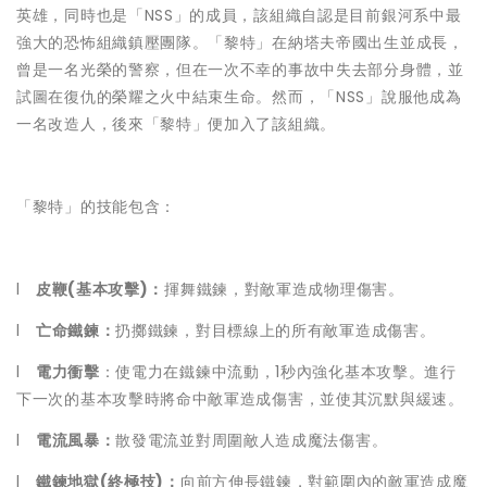
英雄，同時也是「NSS」的成員，該組織自認是目前銀河系中最
強大的恐怖組織鎮壓團隊。「黎特」在納塔夫帝國出生並成長，
曾是一名光榮的警察，但在一次不幸的事故中失去部分身體，並
試圖在復仇的榮耀之火中結束生命。然而，「NSS」說服他成為
一名改造人，後來「黎特」便加入了該組織。
「黎特」的技能包含：
l
皮鞭
(
基本攻擊
)
：
揮舞鐵鍊，對敵軍造成物理傷害。
l
亡命鐵鍊：
扔擲鐵鍊，對目標線上的所有敵軍造成傷害。
l
電力衝擊
：使電力在鐵鍊中流動，1秒內強化基本攻擊。進行
下一次的基本攻擊時將命中敵軍造成傷害，並使其沉默與緩速。
l
電流風暴：
散發電流並對周圍敵人造成魔法傷害。
l
鐵鍊地獄
(
終極技
)
：
向前方伸長鐵鍊，對範圍內的敵軍造成魔