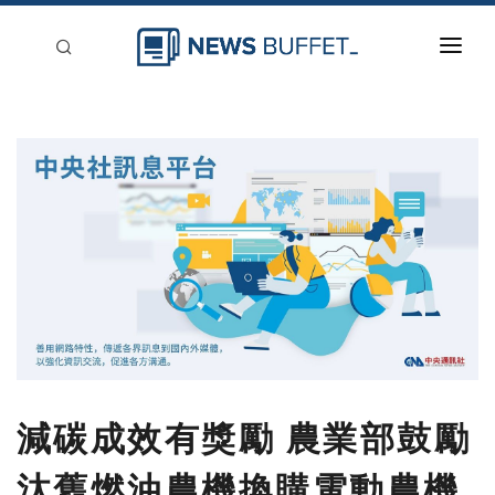
回到首頁
新聞稿分類
登入
刊登
減碳成效有獎勵 農業部鼓勵
汰舊燃油農機換購電動農機