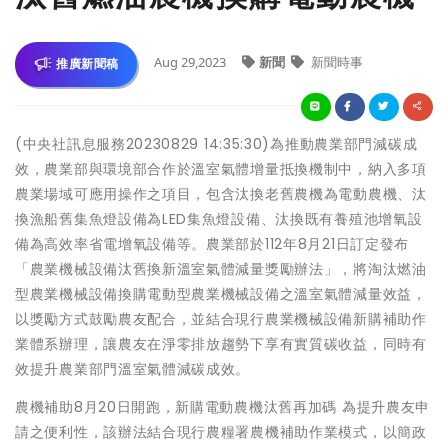
Aug 29,2023
新聞
新聞時事
推廣新聞稿
(中央社訊息服務20230829 14:35:30)為推動農業部門減碳成
效，農業部與環境部合作於溫室氣體增量抵換機制中，納入多項
農業場域可應用操作之項目，包含汰換老舊農機為電動農機、汰
換漁船舊集魚燈設備為LED集魚燈設備、汰換既有養殖池增氧設
備為高效率省電增氧設備等。農業部於112年8月21日訂定發布
「農業機械設備汰舊換新溫室氣體減量獎勵辦法」，將淘汰燃油
型農業機械設備換購電動型農業機械設備之溫室氣體減量效益，
以獎勵方式鼓勵農友配合，並結合現行農業機械設備新購補助作
業體系辦理，讓農友在淨零排放趨勢下享有實質碳收益，同時有
效提升農業部門溫室氣體減碳成效。
農機補助8月20日開跑，新購電動農機汰舊再加碼 為提升農友申
請之便利性，該辦法結合現行農糧署農機補助作業模式，以簡政