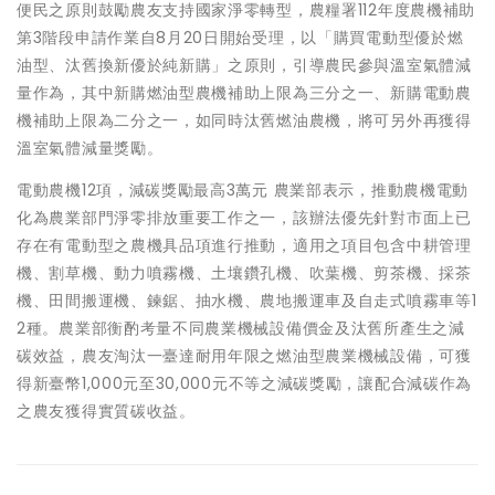
便民之原則鼓勵農友支持國家淨零轉型，農糧署112年度農機補助
第3階段申請作業自8月20日開始受理，以「購買電動型優於燃
油型、汰舊換新優於純新購」之原則，引導農民參與溫室氣體減
量作為，其中新購燃油型農機補助上限為三分之一、新購電動農
機補助上限為二分之一，如同時汰舊燃油農機，將可另外再獲得
溫室氣體減量獎勵。
電動農機12項，減碳獎勵最高3萬元 農業部表示，推動農機電動
化為農業部門淨零排放重要工作之一，該辦法優先針對市面上已
存在有電動型之農機具品項進行推動，適用之項目包含中耕管理
機、割草機、動力噴霧機、土壤鑽孔機、吹葉機、剪茶機、採茶
機、田間搬運機、鍊鋸、抽水機、農地搬運車及自走式噴霧車等1
2種。農業部衡酌考量不同農業機械設備價金及汰舊所產生之減
碳效益，農友淘汰一臺達耐用年限之燃油型農業機械設備，可獲
得新臺幣1,000元至30,000元不等之減碳獎勵，讓配合減碳作為
之農友獲得實質碳收益。