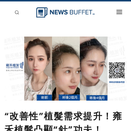
回到首頁
新聞稿分類
登入
刊登
“改善性”植髮需求提升！雍
禾植髮凸顯“針”功夫！