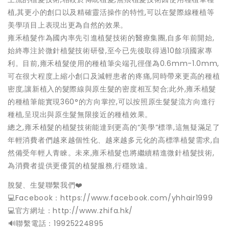
植,其更小的創口以及精確靈活操作的特性,可以在髮際線種植等
美學項目上表現出更為自然的效果。
雍禾植髮作為國內率先引進植髮技術的醫療集團,自多年前開始,
始終專注於微針植髮技術研發,至今已先後取得過10餘項國家專
利。目前,雍禾植髮使用的種植筆尖端孔徑僅為0.6mm-1.0mm,
可在很大程度上縮小創口及減輕患者的疼痛,同時帶來更高的種植
密度,讓新植入的髮際線與原生髮的密度相互契合;此外,雍禾植髮
的種植筆能實現360°的方向掌控,可以按照原生髮髮流方向進行
種植,呈現出與原生髮無限接近的種植效果。
總之,雍禾植髮的植髮技術能達到更高的“美學”標準,這無疑滿足了
年輕消費者們越來越個性化、越來越多元化的高標準植髮需求,自
然備受年輕人青睞。未來,雍禾植髮也將繼續精進微針植髮技術,
為消費者提供更優質的植髮服務,行穩致遠。
脫髮、生髮聯繫我們❤️
💻Facebook：https://www.facebook.com/yhhair1999
💻官方網址：http://www.zhifa.hk/
️🔊聯繫電話：19925224895