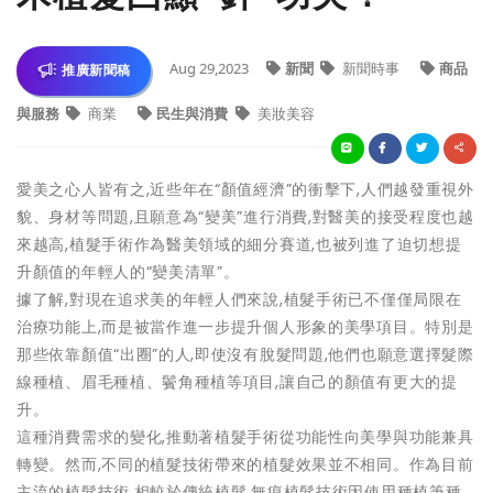
Aug 29,2023
新聞
新聞時事
商品
推廣新聞稿
與服務
商業
民生與消費
美妝美容
愛美之心人皆有之,近些年在“顏值經濟”的衝擊下,人們越發重視外
貌、身材等問題,且願意為“變美”進行消費,對醫美的接受程度也越
來越高,植髮手術作為醫美領域的細分賽道,也被列進了迫切想提
升顏值的年輕人的“變美清單”。
據了解,對現在追求美的年輕人們來說,植髮手術已不僅僅局限在
治療功能上,而是被當作進一步提升個人形象的美學項目。特別是
那些依靠顏值“出圈”的人,即使沒有脫髮問題,他們也願意選擇髮際
線種植、眉毛種植、鬢角種植等項目,讓自己的顏值有更大的提
升。
這種消費需求的變化,推動著植髮手術從功能性向美學與功能兼具
轉變。然而,不同的植髮技術帶來的植髮效果並不相同。作為目前
主流的植髮技術,相較於傳統植髮,無痕植髮技術因使用種植筆種