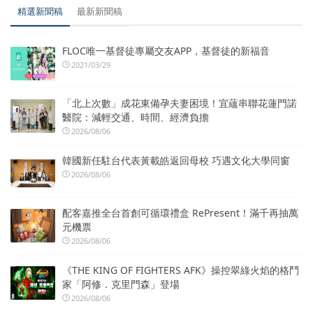
精選新聞稿
最新新聞稿
FLOC唯一基督徒專屬交友APP，基督徒的新福音
2021/03/29
「北上次數」成花東備孕夫妻困境！宜蘊串聯花蓮門諾
醫院：減輕交通、時間、經濟負擔
2026/08/06
韓國新任駐台代表黃載皓返回母校 巧遇文化大學同窗
2026/08/06
配客嘉推全台首創可循環禮盒 RePresent！滿千再抽萬
元機票
2026/08/06
《THE KING OF FIGHTERS AFK》操控翠綠火焰的格鬥
家「阿修．克里門森」登場
2026/08/06