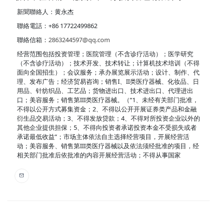
新聞聯絡人：黄永杰
聯絡電話：+86 17722499862
聯絡信箱：
2863244597@qq.com
经营范围包括投资管理；医院管理（不含诊疗活动）；医学研究
（不含诊疗活动）；技术开发、技术转让；计算机技术培训（不得
面向全国招生）；会议服务；承办展览展示活动；设计、制作、代
理、发布广告；经济贸易咨询；销售I、II类医疗器械、化妆品、日
用品、针纺织品、工艺品；货物进出口、技术进出口、代理进出
口；美容服务；销售第III类医疗器械。（“1、未经有关部门批准，
不得以公开方式募集资金；2、不得以公开开展证券类产品和金融
衍生品交易活动；3、不得发放贷款；4、不得对所投资企业以外的
其他企业提供担保；5、不得向投资者承诺投资本金不受损失或者
承诺最低收益”；市场主体依法自主选择经营项目，开展经营活
动；美容服务、销售第III类医疗器械以及依法须经批准的项目，经
相关部门批准后依批准的内容开展经营活动；不得从事国家