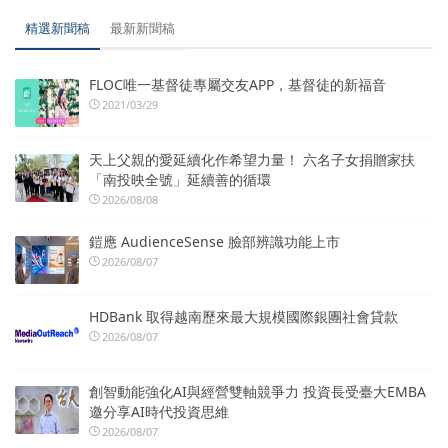
精選新聞稿
最新新聞稿
FLOC唯一基督徒專屬交友APP，基督徒的新福音
2021/03/29
天上父親的愛延續化作希望力量！ 六名子女捐贈家扶
「南投映全號」延續善的循環
2026/08/08
鎧應 AudienceSense 臉部辨識功能上市
2026/08/07
HDBank 取得越南歷來最大規模國際銀團社會貸款
2026/08/07
創智動能強化AI與經營雙軸競爭力 投資長受臺大EMBA
邀分享AI時代投資思維
2026/08/07