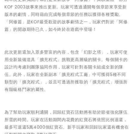
KOF 2003故事來推出更新。玩家可透過通關每個章節來享受新
版本的劇情，同時藉由完成每個章節的任務以獲得各種獎勵。
「阿修篇」是KOF最受歡迎的故事劇情之一，玩家們對於「阿修
篇」的開啟期待已久，如今終於在遊戲中登場！
此次更新還加入眾多豐富的內容，包含「幻影之塔」，玩家可使
用全新裝備道具「擴充程式」挑戰更高層級的關卡。每個關卡的
設計均考慮到團隊協同作用，玩家可針對各關卡組成全新的隊
伍。此外，玩家在全新副本「擴充程式工廠」中可獲得5種不同
類型的「擴充程式」，並且可透過所獲取的「擴充程式」增強所
有階級格鬥家的屬性。
為了幫助玩家順利通關，回歸紅寶石活動將有助於節省強化隊伍
所需的時間。玩家在活動期間內花費的紅寶石將依照比例退還，
最多可退還5萬4000個紅寶石。新手玩家和回歸玩家還有機會在