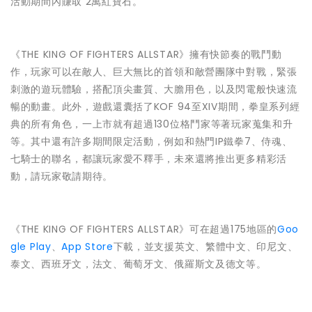
活動期間內賺取 2萬紅寶石。
《THE KING OF FIGHTERS ALLSTAR》擁有快節奏的戰鬥動
作，玩家可以在敵人、巨大無比的首領和敵營團隊中對戰，緊張
刺激的遊玩體驗，搭配頂尖畫質、大膽用色，以及閃電般快速流
暢的動畫。此外，遊戲還囊括了KOF 94至XIV期間，拳皇系列經
典的所有角色，一上市就有超過130位格鬥家等著玩家蒐集和升
等。其中還有許多期間限定活動，例如和熱門IP鐵拳7、侍魂、
七騎士的聯名，都讓玩家愛不釋手，未來還將推出更多精彩活
動，請玩家敬請期待。
《THE KING OF FIGHTERS ALLSTAR》可在超過175地區的
Goo
gle Play
、
App Store
下載，並支援英文、繁體中文、印尼文、
泰文、西班牙文，法文、葡萄牙文、俄羅斯文及德文等。