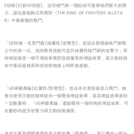
E技能(幻影UE技能)。這些格鬥家一開始就可發揮他們最大的潛
力，讓玩家能夠立即應對《THE KING OF FIGHTERS ALLSTA
R》中最艱難的戰鬥。
「UE阿修・克里門森(綠屬性/攻擊型)」是該全新階級格鬥家戰
士中的第一位。他的隊長技能可提升綠屬性格鬥家的攻擊力；而
特殊技能是一個可增加掌風型技能傷害的增益效果，當主動技能
命中最高級精英和首領怪物身上時即會啟動。
「UE神樂萬龜(紅屬性/防禦型)」也在本次更新後加入戰鬥。她
會在使用主動技能時提供一個疊加增益效果，當其增益效果達到
一定數量時，「UE神樂萬龜」還能獲得一個特殊的增益效果，可
在數秒內提升攻擊力與主動技能傷害。
為本次更新揭開序幕的是全新故事「阿修篇」，其以重組一部分