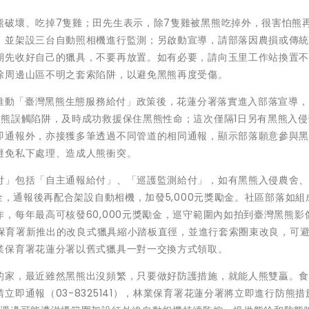
熊破壞、吃掉7隻雞；田先生表示，除7隻雞被黑熊吃掉外，很害怕熊
，並架設三台自動照相機進行監測；另啟動宣導，請部落因農損或傳
期先收好自己的獵具，不要再放置。如有必要，請向玉里工作站換置
除周邊山區不明之套索陷阱，以避免黑熊再度受傷。
定推動「臺灣黑熊生態服務給付」政策後，花蓮分署落實進入部落宣導
黑熊誤觸陷阱，及時成功救援保住黑熊性命；這次僅隔1日另有黑熊入侵
即通報外，亦接獲多筆透過不同管道的相同通報，顯示部落願意參與
避免私下處理、造成人熊衝突。
付」包括「自主通報給付」、「巡護監測給付」，如有黑熊入侵農舍
金，通報後再配合架設自動相機，加發5,000元獎勵金。社區部落如組
，每年最高可核發60,000元獎勵金，巡守範圍內如拍到臺灣黑熊影
林業保育署新推出的改良式獵具縮小踏板直徑，並進行套索圈束改良，可
業保育署花蓮分署以舊式獵具一對一交換方式領取。
的家，最近雖然黑熊出沒頻繁，只要做好防護措施，就能人熊雙贏。
即通報（03-8325141），林業保育署花蓮分署將立即進行防熊措