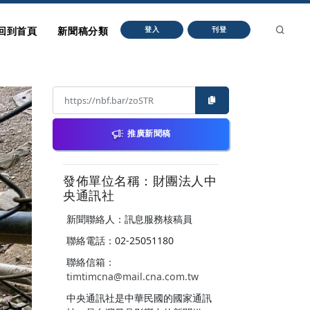
回到首頁
新聞稿分類
登入
刊登
推廣新聞稿
發佈單位名稱：財團法人中
央通訊社
新聞聯絡人：訊息服務核稿員
聯絡電話：02-25051180
聯絡信箱：
timtimcna@mail.cna.com.tw
中央通訊社是中華民國的國家通訊