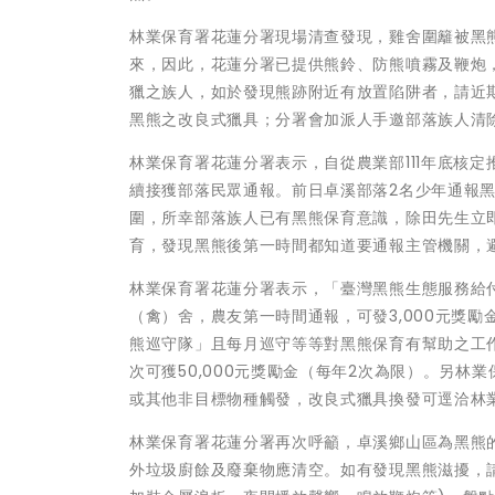
林業保育署花蓮分署現場清查發現，雞舍圍籬被黑
來，因此，花蓮分署已提供熊鈴、防熊噴霧及鞭炮
獵之族人，如於發現熊跡附近有放置陷阱者，請近
黑熊之改良式獵具；分署會加派人手邀部落族人清
林業保育署花蓮分署表示，自從農業部111年底核
續接獲部落民眾通報。前日卓溪部落2名少年通報
圍，所幸部落族人已有黑熊保育意識，除田先生立
育，發現黑熊後第一時間都知道要通報主管機關，
林業保育署花蓮分署表示，「臺灣黑熊生態服務給
（禽）舍，農友第一時間通報，可發3,000元獎勵
熊巡守隊」且每月巡守等等對黑熊保育有幫助之工作
次可獲50,000元獎勵金（每年2次為限）。另
或其他非目標物種觸發，改良式獵具換發可逕洽林
林業保育署花蓮分署再次呼籲，卓溪鄉山區為黑熊
外垃圾廚餘及廢棄物應清空。如有發現黑熊滋擾，請立