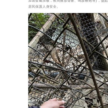
加裝金屬浪板，夜間播放聲響、鳴放鞭炮等)，盤
居民保護人身安全。