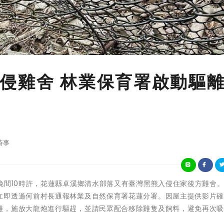
侵雞舍 林業保育署啟動驅
時事
昨(28)日晚間10時許，花蓮縣卓溪鄉清水部落又有臺灣黑熊入侵住家後方雞舍
立即透過何前村長通報林業及自然保育署花蓮分署。因屋主提供影片
離，施放大龍炮進行驅趕，並請民眾配合移除雞隻及飼料，避免再次