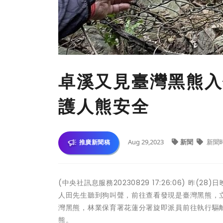
卓溪又見臺灣黑熊入
護人熊安全
Aug 29,2023
新聞
新聞
推廣新聞稿
(中央社訊息服務20230829 17:26:06) 
人田先生聽到狗叫聲，前往查看發現是臺灣黑熊，
灣黑熊，林業保育署花蓮分署旋即派員前往執行驅
熊。