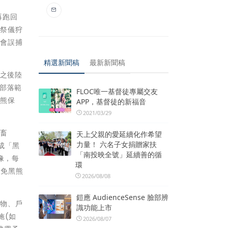
再跑回
統祭儀狩
不會誤捕
精選新聞稿
最新新聞稿
，之後陸
部落範
FLOC唯一基督徒專屬交友
黑熊保
APP，基督徒的新福音
2021/03/29
、畜
天上父親的愛延續化作希望
力量！ 六名子女捐贈家扶
成「黑
「南投映全號」延續善的循
像，每
環
避免黑熊
2026/08/08
鎧應 AudienceSense 臉部辨
食物、戶
識功能上市
施(如
2026/08/07