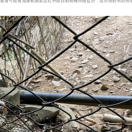
點週邊可能遭滋擾範圍架設紅外線自動相機持續監控，提供熊鈴和防熊