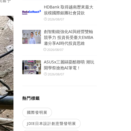
噴霧予
HDBank 取得越南歷來最大
規模國際銀團社會貸款
2026/08/07
創智動能強化AI與經營雙軸
競爭力 投資長受臺大EMBA
邀分享AI時代投資思維
2026/08/07
ASUSx三麗鷗耍酷聯萌 潮玩
開學祭搶抱AI筆電！
2026/08/07
熱門標籤
國際發明展
JDIE日本設計創意暨發明展