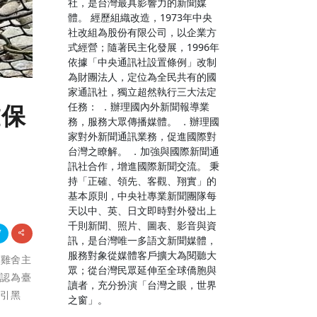
社，是台灣最具影響力的新聞媒
體。 經歷組織改造，1973年中央
社改組為股份有限公司，以企業方
式經營；隨著民主化發展，1996年
依據「中央通訊社設置條例」改制
為財團法人，定位為全民共有的國
家通訊社，獨立超然執行三大法定
任務： ．辦理國內外新聞報導業
離保
務，服務大眾傳播媒體。 ．辦理國
家對外新聞通訊業務，促進國際對
台灣之瞭解。 ．加強與國際新聞通
訊社合作，增進國際新聞交流。 秉
持「正確、領先、客觀、翔實」的
基本原則，中央社專業新聞團隊每
天以中、英、日文即時對外發出上
千則新聞、照片、圖表、影音與資
訊，是台灣唯一多語文新聞媒體，
服務對象從媒體客戶擴大為閱聽大
。雞舍主
眾；從台灣民眾延伸至全球僑胞與
確認為臺
讀者，充分扮演「台灣之眼，世界
吸引黑
之窗」。