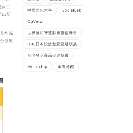
屋開工
中國文化大學
SocialLab
照出新
OpView
世界發明智慧財產聯盟總會
工量均減
全台餘屋
JDIE日本設計創意暨發明展
台灣發明商品促進協會
Microchip
永春分館