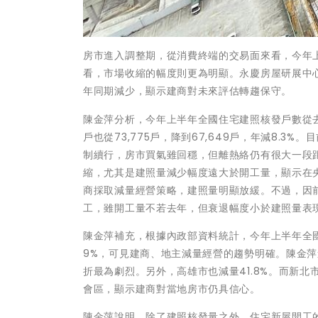
房市進入調整期，從消費終端的交易面來看，今年上
看，市場收縮的幅度則更為明顯。永慶房屋研展中
年同期減少，顯示建商對未來評估轉趨保守。
陳金萍分析，今年上半年全國住宅建照核發戶數從去年的
戶也從73,775戶，降到67,649戶，年減8.
制續行，房市買氣雖回穩，但離熱絡仍有很大一段
縮，尤其是建照量減少幅度遠大於開工量，顯示在
商採取減量經營策略，建照量明顯放緩。不過，因
工，雖開工量不若去年，但衰退幅度小於建照量表
陳金萍補充，根據內政部資料統計，今年上半年全國住宅
9%，可見建商、地主減量經營的趨勢明確。陳金萍進一
折最為劇烈。另外，高雄市也減量41.8%。而新北市
會區，顯示建商對當地房市仍具信心。
陳金萍說明，除了建照核發量之外，住宅新屋開工