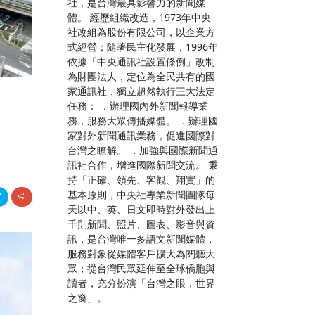
社，是台灣最具影響力的新聞媒
體。 經歷組織改造，1973年中央
社改組為股份有限公司，以企業方
式經營；隨著民主化發展，1996年
依據「中央通訊社設置條例」改制
為財團法人，定位為全民共有的國
家通訊社，獨立超然執行三大法定
任務： ．辦理國內外新聞報導業
務，服務大眾傳播媒體。 ．辦理國
家對外新聞通訊業務，促進國際對
台灣之瞭解。 ．加強與國際新聞通
訊社合作，增進國際新聞交流。 秉
持「正確、領先、客觀、翔實」的
基本原則，中央社專業新聞團隊每
天以中、英、日文即時對外發出上
千則新聞、照片、圖表、影音與資
訊，是台灣唯一多語文新聞媒體，
服務對象從媒體客戶擴大為閱聽大
眾；從台灣民眾延伸至全球僑胞與
讀者，充分扮演「台灣之眼，世界
之窗」。