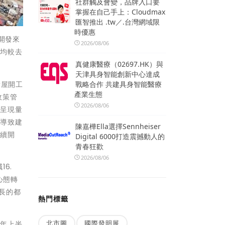
社群觸及會變，品牌入口要
掌握在自己手上：Cloudmax
匯智推出 .tw／.台灣網域限
時優惠
開發來
2026/08/06
數均較去
真健康醫療（02697.HK）與
天津具身智能創新中心達成
新屋開工
戰略合作 共建具身智能醫療
產業生態
政策管
2026/08/06
均呈現量
，導致建
陳嘉樺Ella選擇Sennheiser
陸續開
Digital 6000打造震撼動人的
青春狂歡
2026/08/06
6.
心態轉
成長的都
熱門標籤
北市圖
國際發明展
去年上半