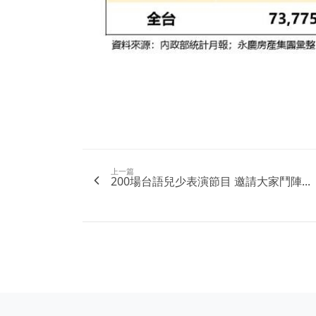
上一篇
200場台語兒少表演節目 邀請大家鬥陣...