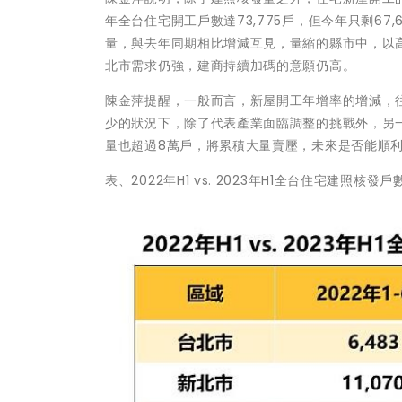
年全台住宅開工戶數達73,775戶，但今年只剩67
量，與去年同期相比增減互見，量縮的縣市中，以高雄市
北市需求仍強，建商持續加碼的意願仍高。
陳金萍提醒，一般而言，新屋開工年增率的增減，
少的狀況下，除了代表產業面臨調整的挑戰外，另
量也超過8萬戶，將累積大量賣壓，未來是否能順
表、2022年H1 vs. 2023年H1全台住宅建照核發