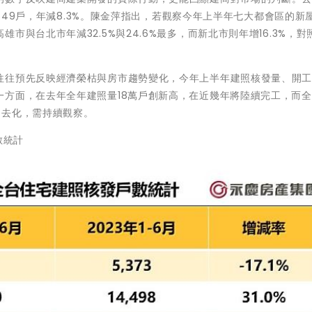
,649戶，年減8.3%。陳金萍指出，若觀察今年上半年七大都會區的新
與台北市年減32.5%與24.6%最多，而新北市則年增16.3%，對
往往預先反映經濟榮枯與房市趨勢變化，今年上半年建照核發量、開
一方面，在去年全年建照量18萬戶創新高，在近幾年將陸續完工，而
利去化，需持續觀察。
戶數統計