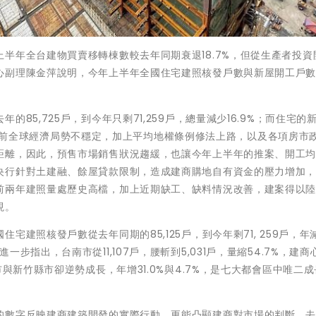
半年全台建物買賣移轉棟數較去年同期衰退18.7%，但從生產者投資
心副理陳金萍說明，今年上半年全國住宅建照核發戶數與新屋開工戶
85,725戶，到今年只剩71,259戶，總量減少16.9%；而住宅的
3%。目前全球經濟局勢不穩定，加上平均地權條例修法上路，以及各項房市
距離，因此，預售市場銷售狀況趨緩，也讓今年上半年的推案、開工
央行針對土建融、餘屋貸款限制，造成建商購地自有資金的壓力增加
前兩年建照量處歷史高檔，加上近期缺工、缺料情況改善，建案得以
現。
建照核發戶數從去年同期的85,125戶，到今年剩71, 259戶，年減1
步指出，台南市從11,107戶，腰斬到5,031戶，量縮54.7%，建商
與新竹縣市卻逆勢成長，年增31.0%與4.7%，是七大都會區中唯二
的數字反映建商建築開發的實際行動，更能凸顯建商對市場的判斷。