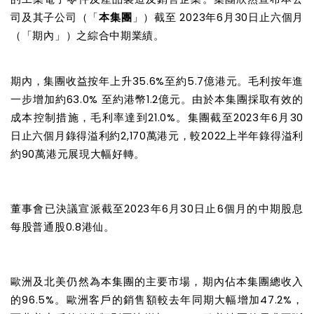
司及其子公司（「
本集團
」）截至
2023
年
6
月
30
日止六個月
（「期內」）之綜合中期業績。
期內，集團收益按年上升
35.6%
至約
5.7
億港元。毛利按年進
一步增加約
63.0%
至約港幣
1.2
億元。由於本集團採取有效的
成本控制措施，毛利率達到
21.0%
。集團截至
2023
年
6
月
30
日止六個月錄得溢利約
2,170
萬港元，較
2022
上半年錄得溢利
約
90
萬港元展現大幅好轉。
董事會已決議宣派截至
2023
年
6
月
30
日止
6
個月的中期股息
每股普通股
0.8
港仙。
歐洲及北美仍然為本集團的主要市場，期內佔本集團總收入
的
96.5%
。歐洲客戶的銷售額較去年同期大幅增加
47.2%
，