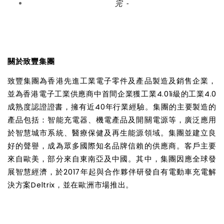
完
-
關於致豐集團
致豐集團為香港先進工業電子零件及產品製造及銷售企業，
並為香港電子工業供應商中首間企業獲工業
4.01i
級的工業
4.0
成熟度認證證書，擁有近
40
年行業經驗。集團的主要製造的
產品包括：智能充電器、機電產品及開關電源等，廣泛應用
於智慧城市系統、醫療保健及再生能源領域。集團並建立良
好的聲譽，成為眾多國際知名品牌信賴的供應商。客戶主要
來自歐美，部分來自東南亞及中國。其中，集團因應全球發
展智慧經濟，於
2017
年起與合作夥伴研發自有電動車充電解
決方案
Deltrix
，並在歐洲市場推出。