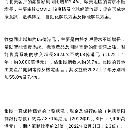
而北美客戶的銷售額則同比增加
2.4%
。歐美地區的需求不斷
增長，主要由於
COVID-19
疫情及全球經濟放緩，促進形成健
康意識、數碼轉型、自動化解決方案及節能解決方案。
收益同比增加約
1.5
億港元，主要是由於客戶需求不斷增長，
帶動智能售賣系統、機電產品及開關電源的銷售額上漲。智
能售賣系統的收入增長
362.0%
至約
1.8
億港元（
2022
上半
年：約
3,880
萬港元），佔集團總收入約
31.7%
。集團的其他
主要產品開關電源及機電產品，其收益較
2022
上半年分別增
加
55.0%
及
7.4%
。
集團一直保持穩健的財務狀況，現金及銀行結餘（包括受限
制銀行存款）約為
7,370萬港元（2022年12月31日：7,900萬
港元），期內流動比率約2.1倍（2022年12月31日：2.3倍）。