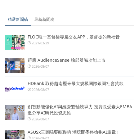
精選新聞稿
最新新聞稿
FLOC唯一基督徒專屬交友APP，基督徒的新福音
2021/03/29
鎧應 AudienceSense 臉部辨識功能上市
2026/08/07
HDBank 取得越南歷來最大規模國際銀團社會貸款
2026/08/07
創智動能強化AI與經營雙軸競爭力 投資長受臺大EMBA
邀分享AI時代投資思維
2026/08/07
ASUSx三麗鷗耍酷聯萌 潮玩開學祭搶抱AI筆電！
2026/08/07