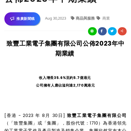
Aug 30,2023
商品與服務
商業
推廣新聞稿
致豐工業電子集團有限公司公佈
2023年中
期業績
收入增長
35.6%至約5.7億港元
公司擁有人應佔溢利達
2,170萬港元
[
香港
- 2023
年
8
月
30
日
]
致豐工業電子集團有限公司
（「致豐集團」或「集團」，股份代號：
1710
）為香港領先
的工業電子零件及產品製造及銷售企業。集團欣然宣布本公