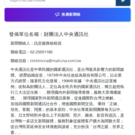
推廣新聞稿
發佈單位名稱：財團法人中央通訊社
新聞聯絡人：訊息服務核稿員
聯絡電話：02-25051180
聯絡信箱：
timtimcna@mail.cna.com.tw
中央通訊社是中華民國的國家通訊社，是台灣最具影響力的新聞媒
體。 經歷組織改造，1973年中央社改組為股份有限公司，以企業
方式經營；隨著民主化發展，1996年依據「中央通訊社設置條
例」改制為財團法人，定位為全民共有的國家通訊社，獨立超然執
行三大法定任務： ．辦理國內外新聞報導業務，服務大眾傳播媒
體。 ．辦理國家對外新聞通訊業務，促進國際對台灣之瞭解。 ．
加強與國際新聞通訊社合作，增進國際新聞交流。 秉持「正確、
領先、客觀、翔實」的基本原則，中央社專業新聞團隊每天以中、
英、日文即時對外發出上千則新聞、照片、圖表、影音與資訊，是
台灣唯一多語文新聞媒體，服務對象從媒體客戶擴大為閱聽大眾；
從台灣民眾延伸至全球僑胞與讀者，充分扮演「台灣之眼，世界之
窗」。