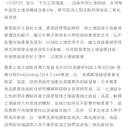
（COP21）提出「千分之四倡議」，認為利用土壤固碳，全球每
年提高土壤有機碳含量4‰，將可抵消人類活動所增加的二氧化
碳排放。
農業操作立基於土壤，產業經營勢必轉型，用土壤固碳可為氣候
變遷找到解方，國立中興大學與各大學院校與農業部合作，以不
影響作物產量為原則，以強化土壤管理方式、建立負碳農耕管理
模式與開發生物資源等3項策略，共同開發增加土壤碳匯技術，
有效將碳保存於土壤中，以增加土壤碳匯量。
農業土壤之碳吸存潛力發展 8月30日美國伊利諾大學厄巴納-香
檳分校DoKyoung (D.K.) Lee教授，以「美國農地碳儲量量化
框架」為題，說明系統性地量化美國農田的碳儲量；日本農業、
食品產業技術綜合研究機構和穎朗太首席研究員，以「土壤碳永
久性的潛在機制與最大限度發揮土壤碳累積之效益」為題，解釋
土壤碳持久性背後的機制，並探討如何在不影響作物產量下，提
高農業可持續發展性以及碳吸存能力；此外，日本北海道大學平
野高司教授，以「熱帶泥炭地擾動造成的二氧化碳排放」為題，
說明如何減緩因人為干擾所造成之熱帶泥炭地二氧化碳排放。