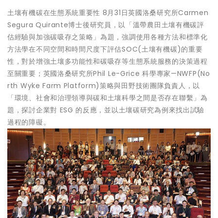
土壤有機碳在生態系統重要性 8月31日英國洛桑研究所Carmen
Segura Quirante博士後研究員，以「溫帶農田土壤有機碳評
估經驗與加強碳吸存之策略」為題，強調使用各種方法和標準化
方法學在不同空間和時間尺度下評估SOC(土壤有機碳)的重要
性，對於增強土壤多功能性和碳吸存等生態系統服務的決策過程
至關重要；英國洛桑研究所Phil Le-Grice 科學專家—NWFP(No
rth Wyke Farm Platform)策略與田野技術團隊負責人，以
「環境、社會和治理領導與碳和土壤科學之間是否存在聯繫」為
題，探討企業對 ESG 的反應，並以土壤碳研究為例來找出試驗
過程的障礙。