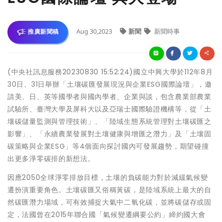
Aug 30,2023
新聞
新聞時事
推廣新聞稿
(中央社訊息服務20230830 15:52:24)國立中興大學於112年8月
30日、31日舉辦「土壤碳匯發展現況與企業ESG國際論壇」，邀
請美、日、英等國學者與國內學者、企業與談，包含農業部農業
試驗所、臺灣大學及屏科大以及亞瑞士國際驗證機構等，從「土
壤碳儲量監測與管理技術」、「陸域生態系統管理對土壤碳匯之
影響」、「永續農業發展對土壤健康與增匯之潛力」及「土壤固
碳策略與企業ESG」等4個面向探討國內可發展趨勢，期望碰撞
出更多淨零碳排的新想法。
因應2050全球淨零排放目標，土壤的負碳能力對於減緩氣候變
遷扮演重要角色。土壤碳匯又俗稱黃碳，是陸域系統上最大的自
然碳匯潛力場域，可有效捕捉大氣中二氧化碳，並將碳儲存或固
定，法國曾在2015年聯合國「氣候變遷綱要公約」締約國大會