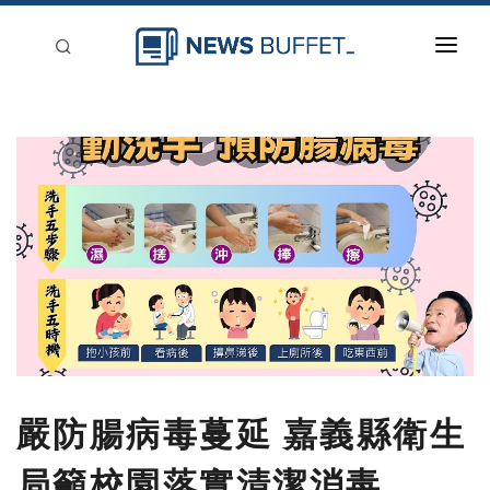
回到首頁
新聞稿分類
登入
刊登
嚴防腸病毒蔓延 嘉義縣衛生
局籲校園落實清潔消毒