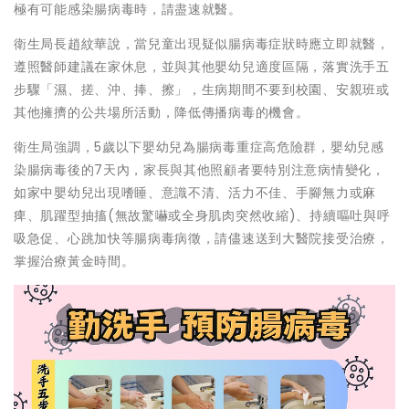
極有可能感染腸病毒時，請盡速就醫。
衛生局長趙紋華說，當兒童出現疑似腸病毒症狀時應立即就醫，
遵照醫師建議在家休息，並與其他嬰幼兒適度區隔，落實洗手五
步驟「濕、搓、沖、捧、擦」，生病期間不要到校園、安親班或
其他擁擠的公共場所活動，降低傳播病毒的機會。
衛生局強調，5歲以下嬰幼兒為腸病毒重症高危險群，嬰幼兒感
染腸病毒後的7天內，家長與其他照顧者要特別注意病情變化，
如家中嬰幼兒出現嗜睡、意識不清、活力不佳、手腳無力或麻
痺、肌躍型抽搐(無故驚嚇或全身肌肉突然收縮)、持續嘔吐與呼
吸急促、心跳加快等腸病毒病徵，請儘速送到大醫院接受治療，
掌握治療黃金時間。