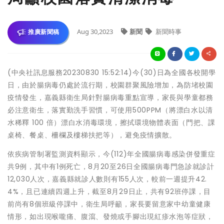
Aug 30,2023
新聞
新聞時事
推廣新聞稿
(中央社訊息服務20230830 15:52:14)今(30)日為全國各校開學
日，由於腸病毒仍處於流行期，校園群聚風險增加，為防堵校園
疫情發生，嘉義縣衛生局針對腸病毒重點宣導，家長與學童都務
必注意衛生，落實勤洗手習慣，可使用500PPM（將漂白水以清
水稀釋 100 倍）漂白水消毒環境，擦拭環境物體表面（門把、課
桌椅、餐桌、柵欄及樓梯扶把等），避免疫情擴散。
依疾病管制署監測資料顯示，今(112)年全國腸病毒感染併發重症
共9例，其中有1例死亡，8月20至26日全國腸病毒門急診就診計
12,030人次，嘉義縣就診人數則有155人次，較前一週提升42.
4%，且已連續四週上升，截至8月29日止，共有92班停課，目
前尚有8個班級停課中，衛生局呼籲，家長要留意家中幼童健康
情形，如出現喉嚨痛、腹瀉、發燒或手腳出現紅疹水泡等症狀，