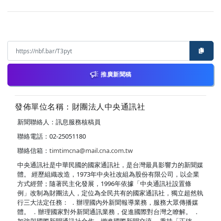
推廣新聞稿
發佈單位名稱：財團法人中央通訊社
新聞聯絡人：訊息服務核稿員
聯絡電話：02-25051180
聯絡信箱：
timtimcna@mail.cna.com.tw
中央通訊社是中華民國的國家通訊社，是台灣最具影響力的新聞媒
體。 經歷組織改造，1973年中央社改組為股份有限公司，以企業
方式經營；隨著民主化發展，1996年依據「中央通訊社設置條
例」改制為財團法人，定位為全民共有的國家通訊社，獨立超然執
行三大法定任務： ．辦理國內外新聞報導業務，服務大眾傳播媒
體。 ．辦理國家對外新聞通訊業務，促進國際對台灣之瞭解。 ．
加強與國際新聞通訊社合作，增進國際新聞交流。 秉持「正確、