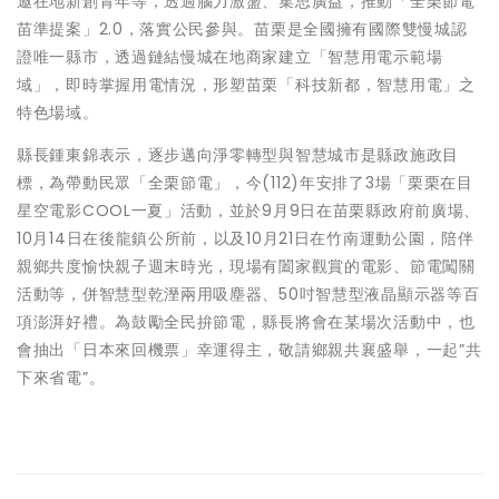
邀在地新創青年等，透過腦力激盪、集思廣益，推動「全栗節電
苗準提案」2.0，落實公民參與。苗栗是全國擁有國際雙慢城認
證唯一縣市，透過鏈結慢城在地商家建立「智慧用電示範場
域」，即時掌握用電情況，形塑苗栗「科技新都，智慧用電」之
特色場域。
縣長鍾東錦表示，逐步邁向淨零轉型與智慧城市是縣政施政目
標，為帶動民眾「全栗節電」，今(112)年安排了3場「栗栗在目
星空電影COOL一夏」活動，並於9月9日在苗栗縣政府前廣場、
10月14日在後龍鎮公所前，以及10月21日在竹南運動公園，陪伴
親鄉共度愉快親子週末時光，現場有闔家觀賞的電影、節電闖關
活動等，併智慧型乾溼兩用吸塵器、50吋智慧型液晶顯示器等百
項澎湃好禮。為鼓勵全民拚節電，縣長將會在某場次活動中，也
會抽出「日本來回機票」幸運得主，敬請鄉親共襄盛舉，一起”共
下來省電”。