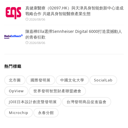
真健康醫療（02697.HK）與天津具身智能創新中心達成
戰略合作 共建具身智能醫療產業生態
2026/08/06
陳嘉樺Ella選擇Sennheiser Digital 6000打造震撼動人
的青春狂歡
2026/08/06
熱門標籤
北市圖
國際發明展
中國文化大學
SocialLab
OpView
世界發明智慧財產聯盟總會
JDIE日本設計創意暨發明展
台灣發明商品促進協會
Microchip
永春分館