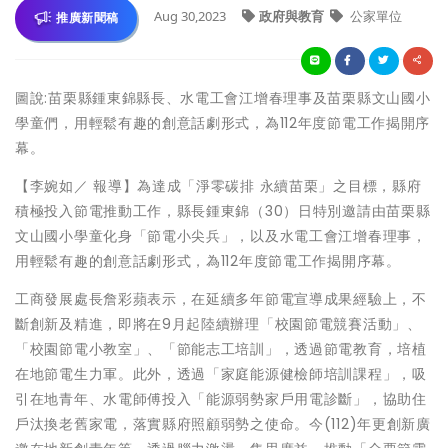
Aug 30,2023
政府與教育
公家單位
推廣新聞稿
圖說:苗栗縣鍾東錦縣長、水電工會江增春理事及苗栗縣文山國小
學童們，用輕鬆有趣的創意話劇形式，為112年度節電工作揭開序
幕。
【李婉如／ 報導】為達成「淨零碳排 永續苗栗」之目標，縣府
積極投入節電推動工作，縣長鍾東錦（30）日特別邀請由苗栗縣
文山國小學童化身「節電小尖兵」，以及水電工會江增春理事，
用輕鬆有趣的創意話劇形式，為112年度節電工作揭開序幕。
工商發展處長詹彩蘋表示，在延續多年節電宣導成果經驗上，不
斷創新及精進，即將在9月起陸續辦理「校園節電競賽活動」、
「校園節電小教室」、「節能志工培訓」，透過節電教育，培植
在地節電生力軍。此外，透過「家庭能源健檢師培訓課程」，吸
引在地青年、水電師傅投入「能源弱勢家戶用電診斷」，協助住
戶汰換老舊家電，落實縣府照顧弱勢之使命。今(112)年更創新廣