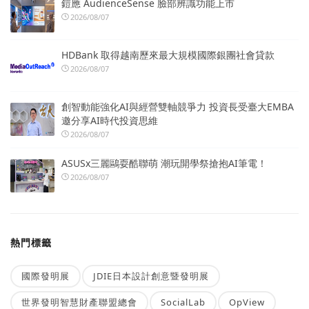
鎧應 AudienceSense 臉部辨識功能上市
2026/08/07
HDBank 取得越南歷來最大規模國際銀團社會貸款
2026/08/07
創智動能強化AI與經營雙軸競爭力 投資長受臺大EMBA
邀分享AI時代投資思維
2026/08/07
ASUSx三麗鷗耍酷聯萌 潮玩開學祭搶抱AI筆電！
2026/08/07
熱門標籤
國際發明展
JDIE日本設計創意暨發明展
世界發明智慧財產聯盟總會
SocialLab
OpView