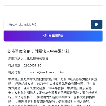
推廣新聞稿
發佈單位名稱：財團法人中央通訊社
新聞聯絡人：訊息服務核稿員
聯絡電話：02-25051180
聯絡信箱：
timtimcna@mail.cna.com.tw
中央通訊社是中華民國的國家通訊社，是台灣最具影響力的新聞媒
體。 經歷組織改造，1973年中央社改組為股份有限公司，以企業
方式經營；隨著民主化發展，1996年依據「中央通訊社設置條
例」改制為財團法人，定位為全民共有的國家通訊社，獨立超然執
行三大法定任務： ．辦理國內外新聞報導業務，服務大眾傳播媒
體。 ．辦理國家對外新聞通訊業務，促進國際對台灣之瞭解。 ．
加強與國際新聞通訊社合作，增進國際新聞交流。 秉持「正確、