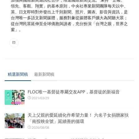
領先、客觀、翔實」的基本原則，中央社專業新聞團隊每天以中、
英、日文即時對外發出上千則新聞、照片、圖表、影音與資訊，是
台灣唯一多語文新聞媒體，服務對象從媒體客戶擴大為閱聽大眾；
從台灣民眾延伸至全球僑胞與讀者，充分扮演「台灣之眼，世界之
窗」。
精選新聞稿
最新新聞稿
FLOC唯一基督徒專屬交友APP，基督徒的新福音
2021/03/29
天上父親的愛延續化作希望力量！ 六名子女捐贈家扶
「南投映全號」延續善的循環
2026/08/08