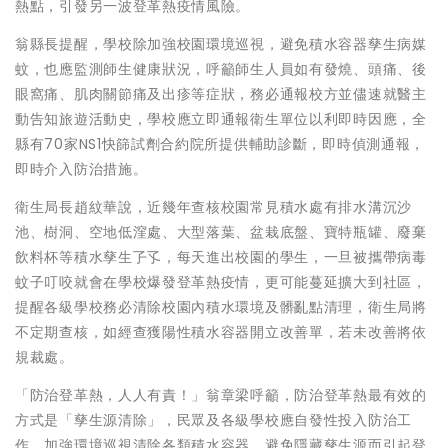
熱點，引發另一波登革熱疫情風險。
翁縣長提醒，學校除加強校園環境巡視，避免積水容器孳生病媒
蚊，也應監測師生健康狀況，呼籲師生人員如有發燒、頭痛、後
眼窩痛、肌肉關節痛及出疹等症狀，務必通報校方並儘速就醫主
動告知旅遊活動史，學校應立即通報衛生單位以利即時因應，全
縣有70家NS1快篩試劑合約院所提供輔助診斷，即時偵測通報，
即時介入防治措施。
衛生局長趙紋華說，近幾年查核校園常見積水處有排水溝沉沙
池、樹洞、空地低漥處、大型落葉、盆栽底盤、寶特瓶罐、廢棄
飲料杯等積水孳生孒孓，每天進出校園的學生，一旦被攜帶病毒
蚊子叮咬就會在學校爆發登革熱疫情，更可能蔓延擴大到社區，
提醒各級學校務必清除校園內積水環境及髒亂點清理，衛生局將
不定期查核，如經查獲陽性積水容器開立改善單，若未改善將依
規裁處。
「防治登革熱，人人有責！」翁章梁呼籲，防治登革熱最有效的
方式是「孳生源清除」，民眾及各級學校應自發性投入防治工
作，加強環境巡視清除各類積水容器，避免隱藏孳生源而引起登