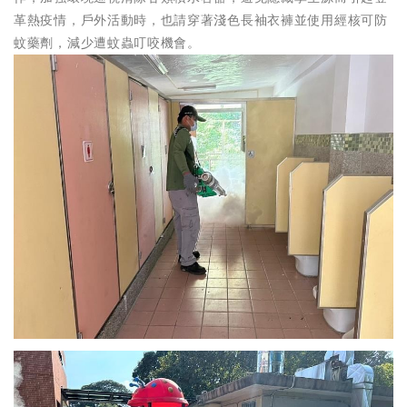
革熱疫情，戶外活動時，也請穿著淺色長袖衣褲並使用經核可防
蚊藥劑，減少遭蚊蟲叮咬機會。