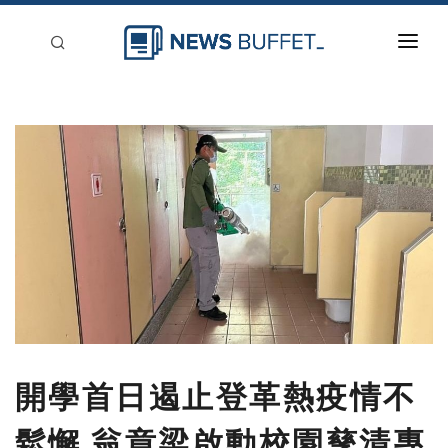
回到首頁
新聞稿分類
登入
刊登
開學首日遏止登革熱疫情不
鬆懈 翁章梁啟動校園孳清專