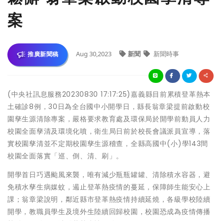
案
Aug 30,2023
新聞
新聞時事
推廣新聞稿
(中央社訊息服務20230830 17:17:25)嘉義縣目前累積登革熱本
土確診8例，30日為全台國中小開學日，縣長翁章梁提前啟動校
園孳生源清除專案，嚴格要求教育處及環保局於開學前動員人力
校園全面孳清及環境化噴，衛生局日前於校長會議派員宣導，落
實校園孳清並不定期校園孳生源稽查，全縣高國中(小)學143間
校園全面落實「巡、倒、清、刷」。
開學首日巧遇颱風來襲，唯有減少瓶瓶罐罐、清除積水容器，避
免積水孳生病媒蚊，遏止登革熱疫情的蔓延，保障師生能安心上
課；翁章梁說明，鄰近縣市登革熱疫情持續延燒，各級學校陸續
開學，教職員學生及境外生陸續回歸校園，校園恐成為疫情傳播