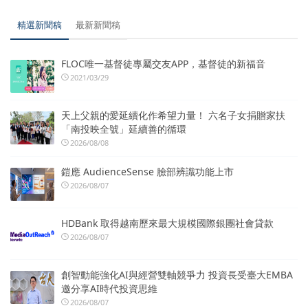
精選新聞稿
最新新聞稿
FLOC唯一基督徒專屬交友APP，基督徒的新福音
2021/03/29
天上父親的愛延續化作希望力量！ 六名子女捐贈家扶
「南投映全號」延續善的循環
2026/08/08
鎧應 AudienceSense 臉部辨識功能上市
2026/08/07
HDBank 取得越南歷來最大規模國際銀團社會貸款
2026/08/07
創智動能強化AI與經營雙軸競爭力 投資長受臺大EMBA
邀分享AI時代投資思維
2026/08/07