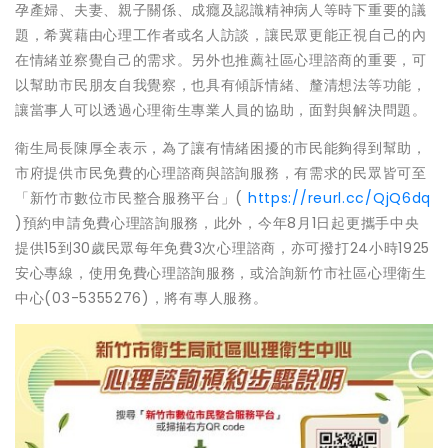
孕產婦、夫妻、親子關係、成癮及認識精神病人等時下重要的議
題，希冀藉由心理工作者或名人訪談，讓民眾更能正視自己的內
在情緒並察覺自己的需求。另外也推薦社區心理諮商的重要，可
以幫助市民朋友自我覺察，也具有傾訴情緒、釐清想法等功能，
讓當事人可以透過心理衛生專業人員的協助，面對與解決問題。
衛生局長陳厚全表示，為了讓有情緒困擾的市民能夠得到幫助，
市府提供市民免費的心理諮商與諮詢服務，有需求的民眾皆可至
「新竹市數位市民整合服務平台」(
https://reurl.cc/QjQ6dq
)預約申請免費心理諮詢服務，此外，今年8月1日起更攜手中央
提供15到30歲民眾每年免費3次心理諮商，亦可撥打24小時1925
安心專線，使用免費心理諮詢服務，或洽詢新竹市社區心理衛生
中心(03-5355276)，將有專人服務。