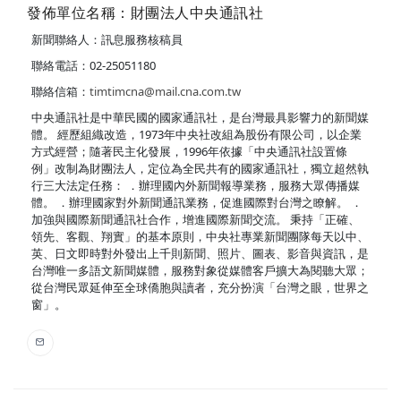
發佈單位名稱：財團法人中央通訊社
新聞聯絡人：訊息服務核稿員
聯絡電話：02-25051180
聯絡信箱：
timtimcna@mail.cna.com.tw
中央通訊社是中華民國的國家通訊社，是台灣最具影響力的新聞媒
體。 經歷組織改造，1973年中央社改組為股份有限公司，以企業
方式經營；隨著民主化發展，1996年依據「中央通訊社設置條
例」改制為財團法人，定位為全民共有的國家通訊社，獨立超然執
行三大法定任務： ．辦理國內外新聞報導業務，服務大眾傳播媒
體。 ．辦理國家對外新聞通訊業務，促進國際對台灣之瞭解。 ．
加強與國際新聞通訊社合作，增進國際新聞交流。 秉持「正確、
領先、客觀、翔實」的基本原則，中央社專業新聞團隊每天以中、
英、日文即時對外發出上千則新聞、照片、圖表、影音與資訊，是
台灣唯一多語文新聞媒體，服務對象從媒體客戶擴大為閱聽大眾；
從台灣民眾延伸至全球僑胞與讀者，充分扮演「台灣之眼，世界之
窗」。