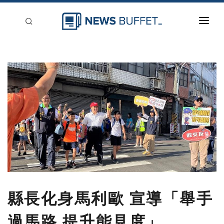
回到首頁
新聞稿分類
登入
刊登
縣長化身馬利歐 宣導「舉手
過馬路 提升能見度」