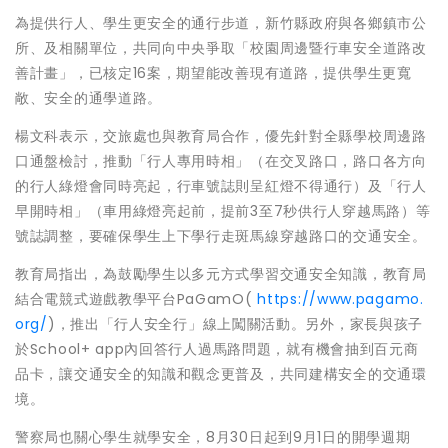
為提供行人、學生更安全的通行步道，新竹縣政府與各鄉鎮市公
所、及相關單位，共同向中央爭取「校園周邊暨行車安全道路改
善計畫」，已核定16案，期望能改善現有道路，提供學生更寬
敞、安全的通學道路。
楊文科表示，交旅處也與教育局合作，優先針對全縣學校周邊路
口通盤檢討，推動「行人專用時相」（在交叉路口，路口各方向
的行人綠燈會同時亮起，行車號誌則呈紅燈不得通行）及「行人
早開時相」（車用綠燈亮起前，提前3至7秒供行人穿越馬路）等
號誌調整，要確保學生上下學行走斑馬線穿越路口的交通安全。
教育局指出，為鼓勵學生以多元方式學習交通安全知識，教育局
結合電競式遊戲教學平台PaGamO(
https://www.pagamo.
org/
)，推出「行人安全行」線上闖關活動。另外，家長與孩子
於School+ app內回答行人過馬路問題，就有機會抽到百元商
品卡，讓交通安全的知識和觀念更普及，共同建構安全的交通環
境。
警察局也關心學生就學安全，8月30日起到9月1日的開學週期