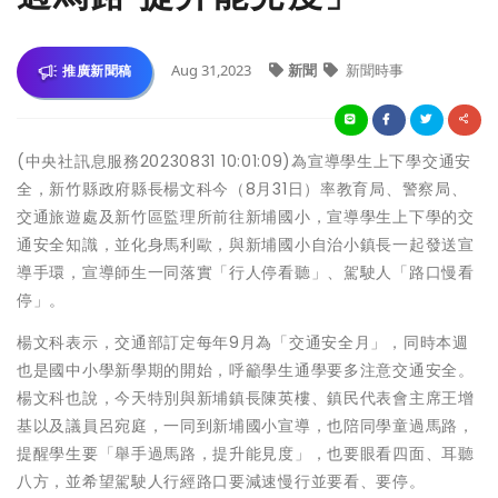
Aug 31,2023
新聞
新聞時事
推廣新聞稿
(中央社訊息服務20230831 10:01:09)為宣導學生上下學交通安
全，新竹縣政府縣長楊文科今（8月31日）率教育局、警察局、
交通旅遊處及新竹區監理所前往新埔國小，宣導學生上下學的交
通安全知識，並化身馬利歐，與新埔國小自治小鎮長一起發送宣
導手環，宣導師生一同落實「行人停看聽」、駕駛人「路口慢看
停」。
楊文科表示，交通部訂定每年9月為「交通安全月」，同時本週
也是國中小學新學期的開始，呼籲學生通學要多注意交通安全。
楊文科也說，今天特別與新埔鎮長陳英樓、鎮民代表會主席王增
基以及議員呂宛庭，一同到新埔國小宣導，也陪同學童過馬路，
提醒學生要「舉手過馬路，提升能見度」，也要眼看四面、耳聽
八方，並希望駕駛人行經路口要減速慢行並要看、要停。