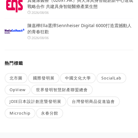
真健康醫療（02697.HK）與天津具身智能創新中心達成
戰略合作 共建具身智能醫療產業生態
2026/08/06
陳嘉樺Ella選擇Sennheiser Digital 6000打造震撼動人
的青春狂歡
2026/08/06
熱門標籤
北市圖
國際發明展
中國文化大學
SocialLab
OpView
世界發明智慧財產聯盟總會
JDIE日本設計創意暨發明展
台灣發明商品促進協會
Microchip
永春分館