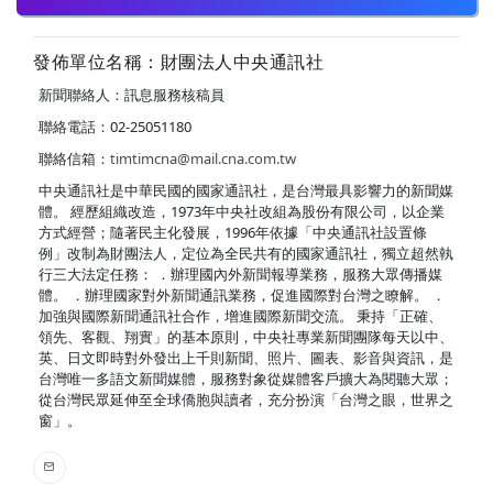
發佈單位名稱：財團法人中央通訊社
新聞聯絡人：訊息服務核稿員
聯絡電話：02-25051180
聯絡信箱：
timtimcna@mail.cna.com.tw
中央通訊社是中華民國的國家通訊社，是台灣最具影響力的新聞媒
體。 經歷組織改造，1973年中央社改組為股份有限公司，以企業
方式經營；隨著民主化發展，1996年依據「中央通訊社設置條
例」改制為財團法人，定位為全民共有的國家通訊社，獨立超然執
行三大法定任務： ．辦理國內外新聞報導業務，服務大眾傳播媒
體。 ．辦理國家對外新聞通訊業務，促進國際對台灣之瞭解。 ．
加強與國際新聞通訊社合作，增進國際新聞交流。 秉持「正確、
領先、客觀、翔實」的基本原則，中央社專業新聞團隊每天以中、
英、日文即時對外發出上千則新聞、照片、圖表、影音與資訊，是
台灣唯一多語文新聞媒體，服務對象從媒體客戶擴大為閱聽大眾；
從台灣民眾延伸至全球僑胞與讀者，充分扮演「台灣之眼，世界之
窗」。