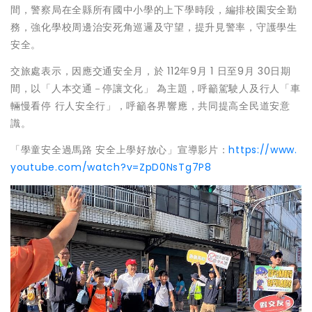
間，警察局在全縣所有國中小學的上下學時段，編排校園安全勤
務，強化學校周邊治安死角巡邏及守望，提升見警率，守護學生
安全。
交旅處表示，因應交通安全月，於 112年9月 1 日至9月 30日期
間，以「人本交通－停讓文化」 為主題，呼籲駕駛人及行人「車
輛慢看停 行人安全行」，呼籲各界響應，共同提高全民道安意
識。
「學童安全過馬路 安全上學好放心」宣導影片：
https://www.
youtube.com/watch?v=ZpD0NsTg7P8