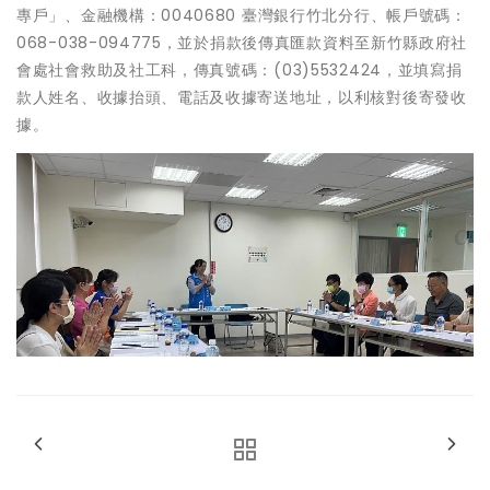
專戶」、金融機構：0040680 臺灣銀行竹北分行、帳戶號碼：
068-038-094775，並於捐款後傳真匯款資料至新竹縣政府社
會處社會救助及社工科，傳真號碼：(03)5532424，並填寫捐
款人姓名、收據抬頭、電話及收據寄送地址，以利核對後寄發收
據。