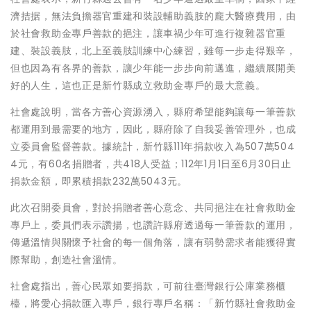
濟拮据，無法負擔器官重建和裝設輔助義肢的龐大醫療費用，由
於社會救助金專戶善款的挹注，讓車禍少年可進行複雜器官重
建、裝設義肢，北上至義肢訓練中心練習，雖每一步走得艱辛，
但也因為有各界的善款，讓少年能一步步向前邁進，繼續展開美
好的人生，這也正是新竹縣成立救助金專戶的最大意義。
社會處說明，當各方善心資源湧入，縣府希望能夠讓每一筆善款
都運用到最需要的地方，因此，縣府除了自我妥善管理外，也成
立委員會監督善款。據統計，新竹縣111年捐款收入為507萬504
4元，有60名捐贈者，共418人受益；112年1月1日至6月30日止
捐款金額，即累積捐款232萬5043元。
此次召開委員會，對於捐贈者善心意念、共同挹注在社會救助金
專戶上，委員們表示讚揚，也讚許縣府透過每一筆善款的運用，
傳遞溫情與關懷予社會的每一個角落，讓有弱勢需求者能獲得實
際幫助，創造社會溫情。
社會處指出，善心民眾如要捐款，可前往臺灣銀行公庫業務櫃
檯，將愛心捐款匯入專戶，銀行專戶名稱：「新竹縣社會救助金