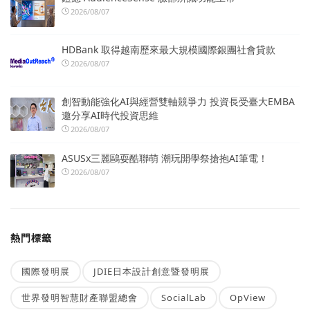
2026/08/07
HDBank 取得越南歷來最大規模國際銀團社會貸款
2026/08/07
創智動能強化AI與經營雙軸競爭力 投資長受臺大EMBA
邀分享AI時代投資思維
2026/08/07
ASUSx三麗鷗耍酷聯萌 潮玩開學祭搶抱AI筆電！
2026/08/07
熱門標籤
國際發明展
JDIE日本設計創意暨發明展
世界發明智慧財產聯盟總會
SocialLab
OpView