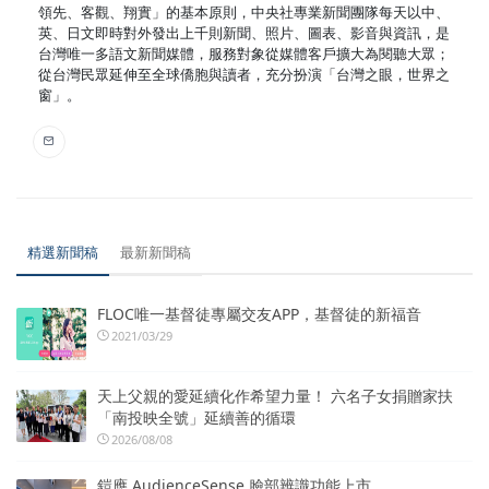
領先、客觀、翔實」的基本原則，中央社專業新聞團隊每天以中、
英、日文即時對外發出上千則新聞、照片、圖表、影音與資訊，是
台灣唯一多語文新聞媒體，服務對象從媒體客戶擴大為閱聽大眾；
從台灣民眾延伸至全球僑胞與讀者，充分扮演「台灣之眼，世界之
窗」。
精選新聞稿
最新新聞稿
FLOC唯一基督徒專屬交友APP，基督徒的新福音
2021/03/29
天上父親的愛延續化作希望力量！ 六名子女捐贈家扶
「南投映全號」延續善的循環
2026/08/08
鎧應 AudienceSense 臉部辨識功能上市