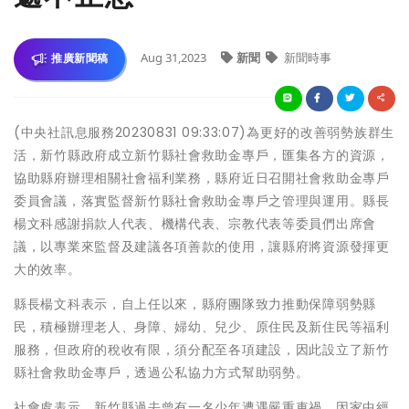
Aug 31,2023
新聞
新聞時事
推廣新聞稿
(中央社訊息服務20230831 09:33:07)為更好的改善弱勢族群生
活，新竹縣政府成立新竹縣社會救助金專戶，匯集各方的資源，
協助縣府辦理相關社會福利業務，縣府近日召開社會救助金專戶
委員會議，落實監督新竹縣社會救助金專戶之管理與運用。縣長
楊文科感謝捐款人代表、機構代表、宗教代表等委員們出席會
議，以專業來監督及建議各項善款的使用，讓縣府將資源發揮更
大的效率。
縣長楊文科表示，自上任以來，縣府團隊致力推動保障弱勢縣
民，積極辦理老人、身障、婦幼、兒少、原住民及新住民等福利
服務，但政府的稅收有限，須分配至各項建設，因此設立了新竹
縣社會救助金專戶，透過公私協力方式幫助弱勢。
社會處表示，新竹縣過去曾有一名少年遭遇嚴重車禍，因家中經