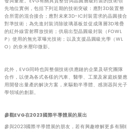
發與量產。EVG有關異質整合與晶圓層級封裝的技術領
先地位實例，包括下列近期的技術突破：應對3D裝置整
合所需的混合接合；應對未來3D-IC封裝需求的晶圓接合
對準技術；為先進封裝消除玻璃基板並促成薄層3D堆疊
的紅外線雷射釋放技術；供扇出型晶圓級封裝（FOWL
P）使用的無光罩曝光技術；以及支援晶圓級光學（WL
O）的奈米壓印微影。
此外，
EVG
同時也與整個技術供應鏈的企業及研究團隊
合作，以便為各式各樣的汽車、醫學、工業及家庭娛樂應
用開發出量產的解決方案，來驅動半導體、感測器與光子
學領域的創新。
參觀
EVG
在
2023
國際半導體展的展出
參與
2023
國際半導體展的朋友，若有興趣瞭解更多有關
E