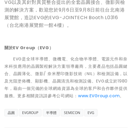
VG
以及其針對異質整合提出的全套晶圓接合、微影與檢
測的解決方案，歡迎您於
9
月
6
日至
9
月
8
日前往台北南港
展覽館，造訪
EVG
的
EVG-JOINTECH Booth L0316
（台北南港展覽館一館
4
樓）。
關於
EV Group
（
EVG
）
EVG是全球半導體、微機電、化合物半導體、電源元件和奈
米科技應用的晶圓製程解決方案領導廠商，主要產品包括晶圓鍵
合、晶圓薄化、微影/ 奈米壓印微影技術（NIL）和檢測設備，以
及光阻塗佈機、顯影機、晶圓清洗和檢測設備。EVG成立於1980
年，藉由一個完備的全球網絡資源為全球的客戶和合作夥伴提供
服務。更多相關資訊請參考公司網站：
www.EVGroup.com
。
晶圓
EVGROUP
半導體
SEMICON
EVG