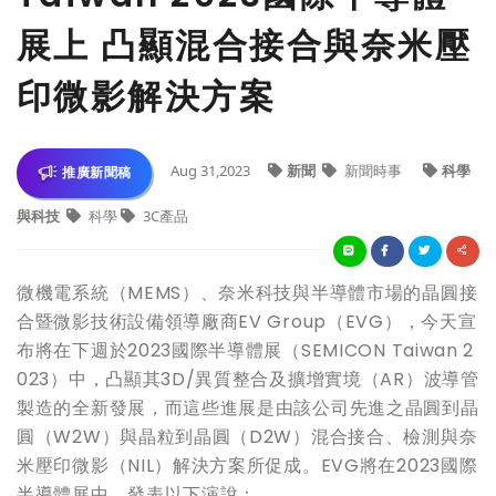
展上 凸顯混合接合與奈米壓
印微影解決方案
Aug 31,2023
新聞
新聞時事
科學
推廣新聞稿
與科技
科學
3C產品
微機電系統（MEMS）、奈米科技與半導體市場的晶圓接
合暨微影技術設備領導廠商EV Group（EVG），今天宣
布將在下週於2023國際半導體展（SEMICON Taiwan 2
023）中，凸顯其3D/異質整合及擴增實境（AR）波導管
製造的全新發展，而這些進展是由該公司先進之晶圓到晶
圓（W2W）與晶粒到晶圓（D2W）混合接合、檢測與奈
米壓印微影（NIL）解決方案所促成。EVG將在2023國際
半導體展中，發表以下演說：