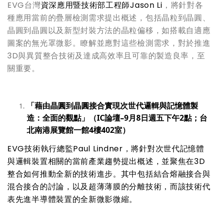
EVG台灣
資深應用暨技術部工程師
Jason Li
，將針對各
種應用當前的疊層檢測需求提出概述，包括晶粒到晶圓、
晶圓到晶圓以及新型封裝方法的晶粒偏移，如搭載自適應
圖案的無光罩微影。瞭解並應對這些檢測需求，對於推進
3D與異質整合技術及達成高效率且可靠的製造良率，至
關重要。
「藉由晶圓到晶圓接合實現次世代邏輯與記憶體製
造：全面的觀點」（
IC
論壇
–9
月
8
日週五下午
2
點；台
北南港展覽館一館
4
樓
402
室）
EVG
技術執行總監
Paul Lindner
，將針對次世代記憶體
與邏輯裝置相關的當前產業趨勢提出概述，並聚焦在
3D
整合如何推動全新的技術進步。其中包括結合熔融接合與
混合接合的討論，以及超薄薄膜的分離技術，而該技術代
表先進半導體裝置的全新微影微縮。