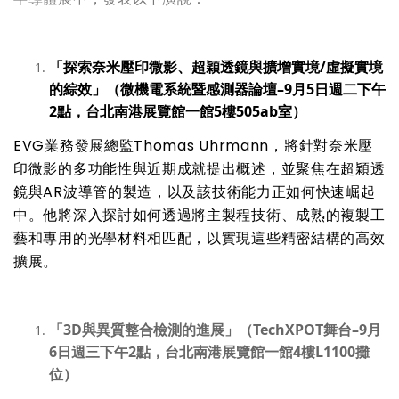
「探索奈米壓印微影、超穎透鏡與擴增實境
/
虛擬實境
的綜效」（微機電系統暨感測器論壇
–9
月
5
日週二下午
2
點，台北南港展覽館一館
5
樓
505ab
室）
EVG
業務發展
總監
Thomas Uhrmann
，將針對奈米壓
印微影的多功能性與近期成就提出概述，並聚焦在超穎透
鏡與
AR
波導管的製造，以及該技術能力正如何快速崛起
中。他將深入探討如何透過將主製程技術、成熟的複製工
藝和專用的光學材料相匹配，以實現這些精密結構的高效
擴展。
「
3D
與異質整合檢測的進展」（
TechXPOT
舞台
–9
月
6
日週三下午
2
點
，台北南港展覽館一館
4
樓
L1100
攤
位）