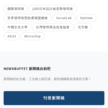
國際發明展
JDIE日本設計創意暨發明展
世界發明智慧財產聯盟總會
SocialLab
OpView
中國文化大學
台灣發明商品促進協會
北市圖
ASUS
Microchip
NEWSBUFFET 新聞稿自助吧
新聞稿的好去處，三分鐘上稿完成，最快接觸最多讀者的方案！
刊登新聞稿