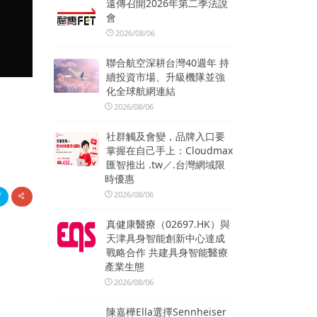
遠傳召開2026年第二季法說
會
2026/08/06
聯合航空深耕台灣40週年 持
續投資市場、升級機隊並強
化全球航網連結
2026/08/06
社群觸及會變，品牌入口要
掌握在自己手上：Cloudmax
匯智推出 .tw／.台灣網域限
時優惠
2026/08/06
真健康醫療（02697.HK）與
天津具身智能創新中心達成
戰略合作 共建具身智能醫療
產業生態
2026/08/06
陳嘉樺Ella選擇Sennheiser