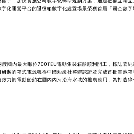
為抓手，加快實施公司數字化轉型規劃方案，通過數據互聯互
數字化運營平台的退役箱數字化處置場景榮獲首屆「國企數字
兩艘國內最大噸位
700TEU
電動集裝箱船順利開工，標誌著純
司研製的箱式電源獲得中國船級社整體認證並完成首批電池箱
續致力於電動船舶在國內內河沿海水域的推廣應用，為打造綠