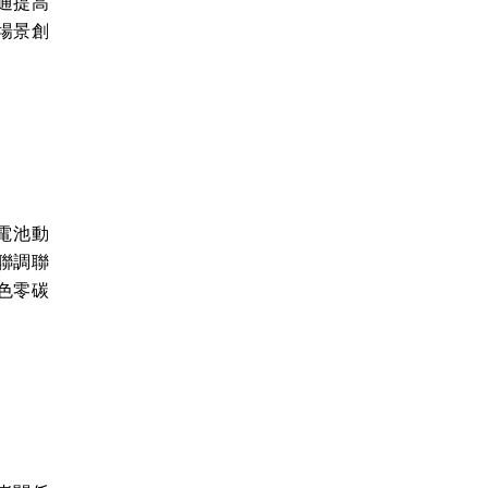
通提高
場景創
電池動
聯調聯
色零碳