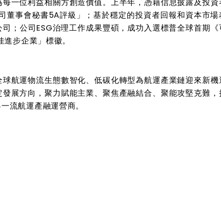
為每一位利益相關方創造價值。上半年，憑藉信息披露及投資
司董事會秘書
5A
評級」；基於穩定的投資者回報和資本市場
公司；公司
ESG
治理工作成果豐碩，成功入選標普全球首期《
佳進步企業」標徽。
全球航運物流生態數智化、低碳化轉型為航運產業鏈迎來新機
定發展方向，聚力賦能主業、聚焦產融結合、聚能攻堅克難，
界一流航運產融運營商。