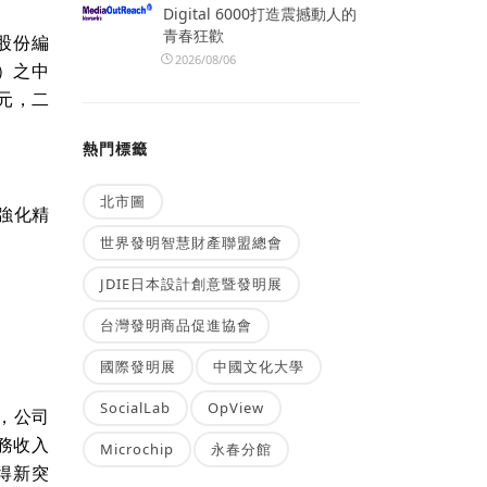
Digital 6000打造震撼動人的
青春狂歡
股份編
2026/08/06
）之中
元，二
熱門標籤
北市圖
強化精
世界發明智慧財產聯盟總會
JDIE日本設計創意暨發明展
台灣發明商品促進協會
國際發明展
中國文化大學
SocialLab
OpView
，公司
務收入
Microchip
永春分館
得新突