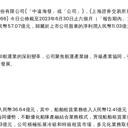
股份有限公司
(
「中遠海發」或「公司」
)
，
(
上海證券交易所
866)
今日公佈截至
2023
年
6
月
30
日止六個月（「報告期內」
民幣
57.07
億元，歸屬於上市公司股東的淨利潤人民幣
11.03
億
和航運業的深刻變革，公司聚焦航運產業鏈，升級產業協同，
量發展。
人民幣
36.64
億元，其中，船舶租賃業務收入人民幣
12.41
億元
協同優勢，不斷優化船隊產融結合業務模式，實現船舶租賃業
3
億元，公司積極拓展冷箱和特箱租賃市場，多元化業務取