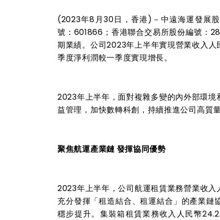
(2023
年
8
月
30
日，香港
)
－中遠海運發展
號：
601866
；香港聯合交易所股份編號：
2
期業績。公司
2023
年上半年實現營業收入人
季度淨利潤較一季度實現增長。
2023
年上半年，面對複雜多變的內外部環境
益管理，加快數轉科創，持續推進公司高質
聚焦航運產業鏈 發揮協同優勢
2023
年上半年，公司航運租賃業務營業收入
充分發揮「租造結合、租運結合」的產業鏈
穩步提升。集裝箱租賃業務收入人民幣
24.2