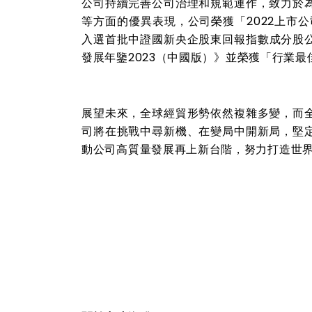
公司持續完善公司治理和規範運作，致力於
等方面的優異表現，公司榮獲「
2022
上市公
入選首批中證國新央企股東回報指數成分股
發展年鑒
2023
（中國版）》並榮獲「行業最
展望未來，全球經貿形勢依然複雜多變，而
司將在挑戰中尋新機、在變局中開新局，堅
動公司高質量發展再上新台階，努力打造世