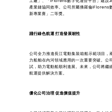
工廠」、「
iFlorens
數字化運營平台」建設
產業鏈協同效率。公司所屬佛羅倫
iFlorens
新專業賽」二等獎。
踐行綠色航運 打造發展韌性
公司全力推進長江電動集裝箱船示範項目，
力船舶在內河領域應用的一次重要突破。公
試，助力電動船順利進展。未來，公司將繼
航運提供解決方案。
優化公司治理 促進價值提升