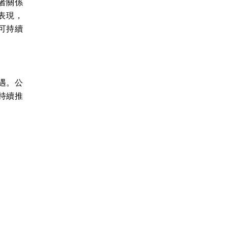
者關係
表現，
可持續
遇。公
持續推