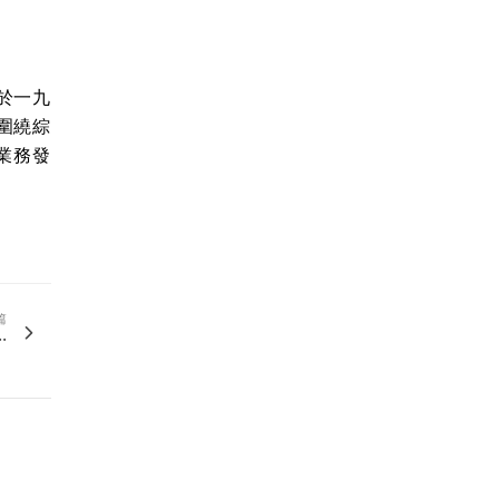
於一九
圍繞綜
業務發
。
篇
.