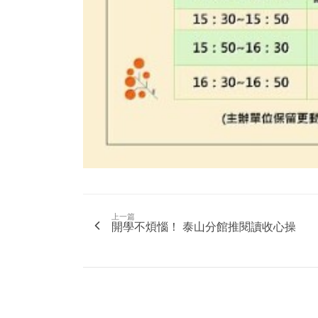
上一篇
開學不煩惱！ 泰山分館推閱讀收心操