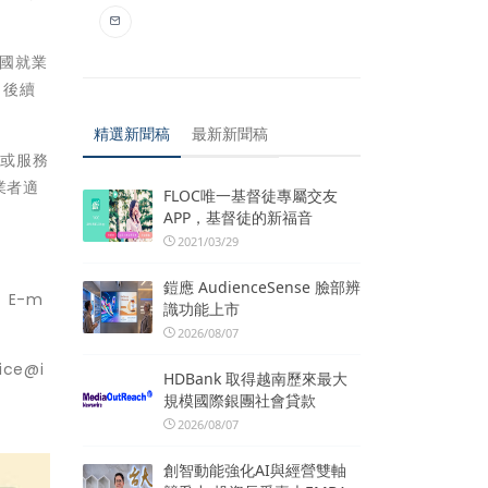
本國就業
，後續
精選新聞稿
最新新聞稿
線或服務
業者適
FLOC唯一基督徒專屬交友
APP，基督徒的新福音
2021/03/29
鎧應 AudienceSense 臉部辨
、E-m
識功能上市
2026/08/07
ce@i
HDBank 取得越南歷來最大
規模國際銀團社會貸款
2026/08/07
創智動能強化AI與經營雙軸