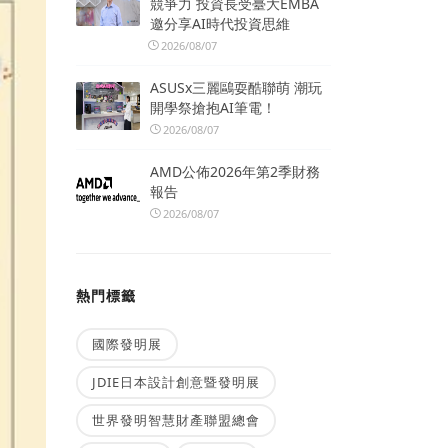
競爭力 投資長受臺大EMBA
邀分享AI時代投資思維
2026/08/07
ASUSx三麗鷗耍酷聯萌 潮玩
開學祭搶抱AI筆電！
2026/08/07
AMD公佈2026年第2季財務
報告
2026/08/07
熱門標籤
國際發明展
JDIE日本設計創意暨發明展
世界發明智慧財產聯盟總會