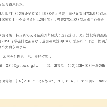
行融資優惠貸款。
功吸引1,392家企業超過2兆988億元投資，預估創造14萬6,929個
26家中小企業投資約4,296億元，帶來3萬4,328個本國工作機會
申請資格、特定資格及資金編列與要訣等進行說明。另針對投資的產
2050淨零碳排政策目標，邀請專家說明ESG、減碳排等作法，提供
競爭力與永續發展。
，若有任何問題，歡迎隨時聯繫：
箱：03193@cpc.org.tw； 邱小姐電話：(02)2311-2031分機265
2)2311-2031分機206、201、804、E-mail信箱：servi