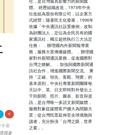
社，是台灣最具影響力的新聞媒
體。 經歷組織改造，1973年中央
社改組為股份有限公司，以企業方
式經營；隨著民主化發展，1996年
依據「中央通訊社設置條例」改制
為財團法人，定位為全民共有的國
家通訊社，獨立超然執行三大法定
任務： ．辦理國內外新聞報導業
二
務，服務大眾傳播媒體。 ．辦理國
家對外新聞通訊業務，促進國際對
盛
台灣之瞭解。 ．加強與國際新聞通
訊社合作，增進國際新聞交流。 秉
持「正確、領先、客觀、翔實」的
基本原則，中央社專業新聞團隊每
天以中、英、日文即時對外發出上
千則新聞、照片、圖表、影音與資
訊，是台灣唯一多語文新聞媒體，
服務對象從媒體客戶擴大為閱聽大
眾；從台灣民眾延伸至全球僑胞與
讀者，充分扮演「台灣之眼，世界
中小企
之窗」。
業踴躍參