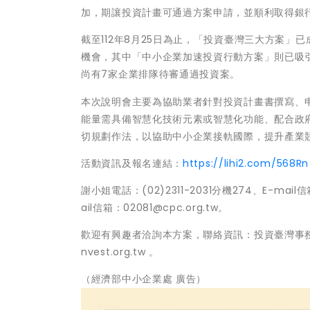
加，期讓投資計畫可通過方案申請，並順利取得銀
截至112年8月25日為止，「投資臺灣三大方案」已成
機會，其中「中小企業加速投資行動方案」則已吸引9
尚有7家企業排隊待審通過投資案。
本次說明會主要為協助業者針對投資計畫書撰寫、
能量需具備智慧化技術元素或智慧化功能、配合政府
切規劃作法，以協助中小企業接軌國際，提升產業
活動資訊及報名連結：
https://lihi2.com/568Rn
謝小姐電話：(02)2311-2031分機274、E-mail信
ail信箱：02081@cpc.org.tw。
歡迎有興趣者洽詢本方案，聯絡資訊：投資臺灣事務所電話：(0
nvest.org.tw 。
（經濟部中小企業處 廣告）