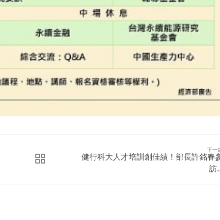
下一
健行科大人才培訓創佳績！部長許銘春
訪..