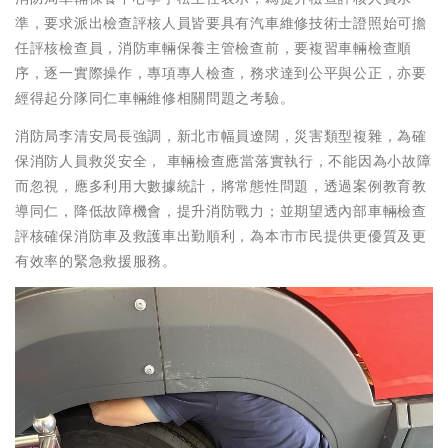
準，要求派出檢查評核人員皆要具有汽車維修技術士證照始可擔
任評核檢查員，消防車輛保養主管檢查前，要複習車輛檢查順
序，逐一實際操作，專項專人檢查，務求達到公平與公正，亦要
經得起分隊同仁車輛維修相關問題之考驗。
消防局李清安局長強調，新北市幅員遼闊，災害類型複雜，為確
保消防人員救災安全， 車輛檢查應當落實執行，不能因為小故障
而忽視，應多利用大數據統計，將常態性問題，透過案例教育教
導同仁，降低故障機會，提升消防戰力；並期望透內部車輛檢查
評核確保消防車及救護車出勤順利，為本市市民提供更優質及更
有效率的緊急救援服務。