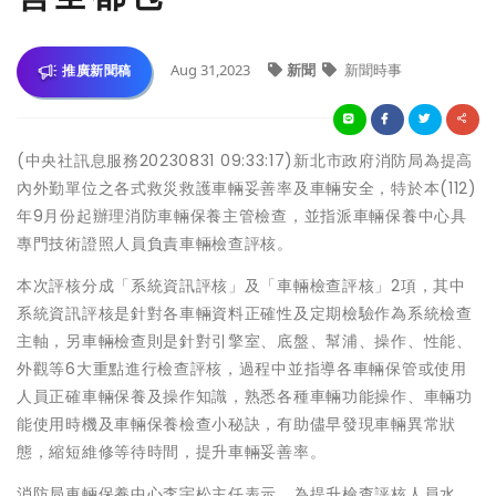
Aug 31,2023
新聞
新聞時事
推廣新聞稿
(中央社訊息服務20230831 09:33:17)新北市政府消防局為提高
內外勤單位之各式救災救護車輛妥善率及車輛安全，特於本(112)
年9月份起辦理消防車輛保養主管檢查，並指派車輛保養中心具
專門技術證照人員負責車輛檢查評核。
本次評核分成「系統資訊評核」及「車輛檢查評核」2項，其中
系統資訊評核是針對各車輛資料正確性及定期檢驗作為系統檢查
主軸，另車輛檢查則是針對引擎室、底盤、幫浦、操作、性能、
外觀等6大重點進行檢查評核，過程中並指導各車輛保管或使用
人員正確車輛保養及操作知識，熟悉各種車輛功能操作、車輛功
能使用時機及車輛保養檢查小秘訣，有助儘早發現車輛異常狀
態，縮短維修等待時間，提升車輛妥善率。
消防局車輛保養中心李宇松主任表示，為提升檢查評核人員水