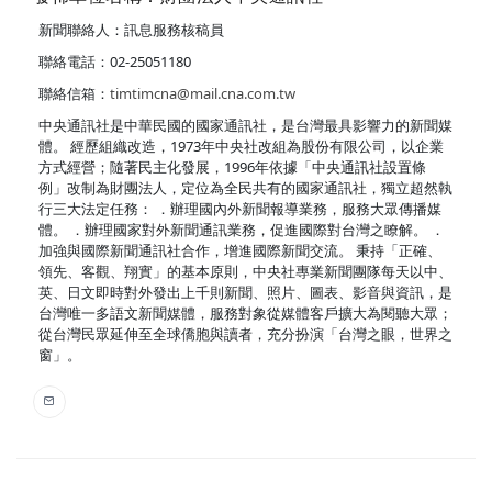
新聞聯絡人：訊息服務核稿員
聯絡電話：02-25051180
聯絡信箱：
timtimcna@mail.cna.com.tw
中央通訊社是中華民國的國家通訊社，是台灣最具影響力的新聞媒
體。 經歷組織改造，1973年中央社改組為股份有限公司，以企業
方式經營；隨著民主化發展，1996年依據「中央通訊社設置條
例」改制為財團法人，定位為全民共有的國家通訊社，獨立超然執
行三大法定任務： ．辦理國內外新聞報導業務，服務大眾傳播媒
體。 ．辦理國家對外新聞通訊業務，促進國際對台灣之瞭解。 ．
加強與國際新聞通訊社合作，增進國際新聞交流。 秉持「正確、
領先、客觀、翔實」的基本原則，中央社專業新聞團隊每天以中、
英、日文即時對外發出上千則新聞、照片、圖表、影音與資訊，是
台灣唯一多語文新聞媒體，服務對象從媒體客戶擴大為閱聽大眾；
從台灣民眾延伸至全球僑胞與讀者，充分扮演「台灣之眼，世界之
窗」。