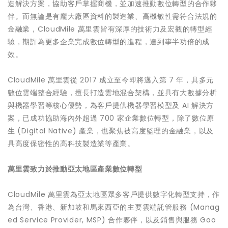
造解決方案，協助客戶掌握商機，並加速推動數位轉型的合作夥
伴。而無論是有龐大廠區資料的製造業、高機敏性需符合法規的
金融業，CloudMile 萬里雲皆有深厚的技術力及宏觀的轉型經
驗，期許為更多企業完成數位轉型的進程，達到事半功倍的成
效。
CloudMile 萬里雲從 2017 成立至今即將邁入第 7 年，具多元
數位雲端整合經驗，擅長打造雲地混合架構，並具有大數據分析
與機器學習等核心優勢，為客戶提供機器學習模型及 AI 解決方
案，已成功協助海內外超過 700 家企業數位轉型，除了數位原
生 (Digital Native) 產業，也聚焦被高度監理的金融業，以及
具高度保密性的高科技製造業等產業。
萬里雲致力於推動亞太地區產業數位轉型
CloudMile 萬里雲為亞太地區眾多客戶提供數字化轉型支持，作
為台灣、香港、新加坡和馬來西亞的主要雲端託管服務 (Manag
ed Service Provider, MSP) 合作夥伴，以及銷售與服務 Goo