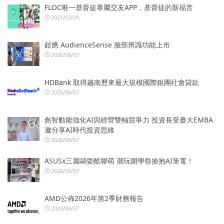
FLOC唯一基督徒專屬交友APP，基督徒的新福音
2021/03/29
鎧應 AudienceSense 臉部辨識功能上市
2026/08/07
HDBank 取得越南歷來最大規模國際銀團社會貸款
2026/08/07
創智動能強化AI與經營雙軸競爭力 投資長受臺大EMBA
邀分享AI時代投資思維
2026/08/07
ASUSx三麗鷗耍酷聯萌 潮玩開學祭搶抱AI筆電！
2026/08/07
AMD公佈2026年第2季財務報告
2026/08/07