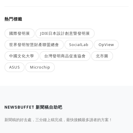
熱門標籤
國際發明展
JDIE日本設計創意暨發明展
世界發明智慧財產聯盟總會
SocialLab
OpView
中國文化大學
台灣發明商品促進協會
北市圖
ASUS
Microchip
NEWSBUFFET 新聞稿自助吧
新聞稿的好去處，三分鐘上稿完成，最快接觸最多讀者的方案！