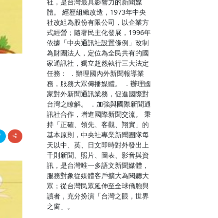
社，是台灣最具影響力的新聞媒
體。 經歷組織改造，1973年中央
社改組為股份有限公司，以企業方
式經營；隨著民主化發展，1996年
依據「中央通訊社設置條例」改制
為財團法人，定位為全民共有的國
家通訊社，獨立超然執行三大法定
任務： ．辦理國內外新聞報導業
務，服務大眾傳播媒體。 ．辦理國
家對外新聞通訊業務，促進國際對
台灣之瞭解。 ．加強與國際新聞通
訊社合作，增進國際新聞交流。 秉
持「正確、領先、客觀、翔實」的
基本原則，中央社專業新聞團隊每
天以中、英、日文即時對外發出上
千則新聞、照片、圖表、影音與資
訊，是台灣唯一多語文新聞媒體，
服務對象從媒體客戶擴大為閱聽大
眾；從台灣民眾延伸至全球僑胞與
讀者，充分扮演「台灣之眼，世界
之窗」。