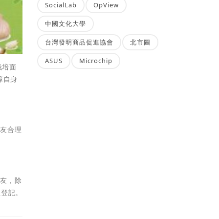
SocialLab
OpView
中國文化大學
台灣發明商品促進協會
北市圖
ASUS
Microchip
栽培面
障自身
農友合理
農友，除
植登記。