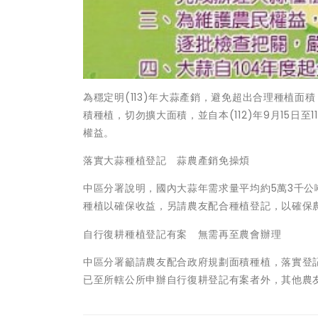
為穩定明(113)年大蒜產銷，避免超出合理種植
積種植，切勿擴大面積，並自本(112)年9月15日
權益。
落實大蒜種植登記 蒜農產銷免操煩
中區分署說明，國內大蒜年需求量平均約5萬3千公
種植以確保收益，另請農友配合種植登記，以確保
自行復耕種植登記有案 無需再至農會辦理
中區分署籲請農友配合政府規劃面積種植，落實登
已至所轄公所申辦自行復耕登記有案者外，其他農友請