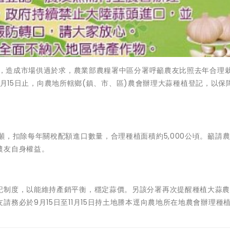
面積，造成市場供過於求，農業部農糧署中區分署呼籲農友比照去年合理
至11月15日止，向農地所轄鄉(鎮、市、區)農會辦理大蒜種植登記，以保
噸，扣除每年關稅配額進口數量，合理種植面積約5,000公頃。籲請
農友自身權益。
記制度，以能維持產銷平衡，穩定蒜價。另該分署再次提醒種植大蒜
務必於9月15日至11月15日持土地謄本逕向農地所在地農會辦理種