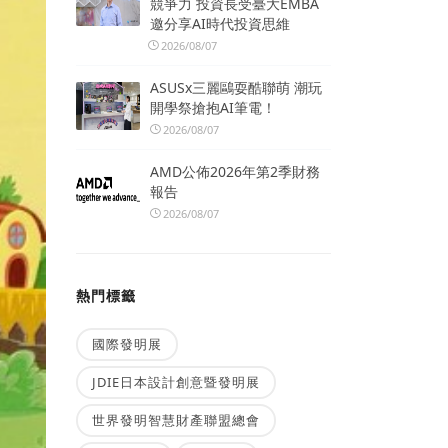
競爭力 投資長受臺大EMBA
邀分享AI時代投資思維
2026/08/07
ASUSx三麗鷗耍酷聯萌 潮玩
開學祭搶抱AI筆電！
2026/08/07
AMD公佈2026年第2季財務
報告
2026/08/07
熱門標籤
國際發明展
JDIE日本設計創意暨發明展
世界發明智慧財產聯盟總會