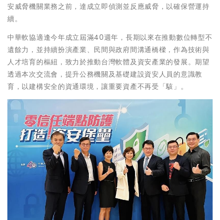
安威脅機關業務之前，達成立即偵測並反應威脅，以確保營運持
續。
中華軟協適逢今年成立屆滿40週年，長期以來在推動數位轉型不
遺餘力，並持續扮演產業、民間與政府間溝通橋樑，作為技術與
人才培育的樞紐，致力於推動台灣軟體及資安產業的發展。期望
透過本次交流會，提升公務機關及基礎建設資安人員的意識教
育，以建構安全的資通環境，讓重要資產不再受「駭」。