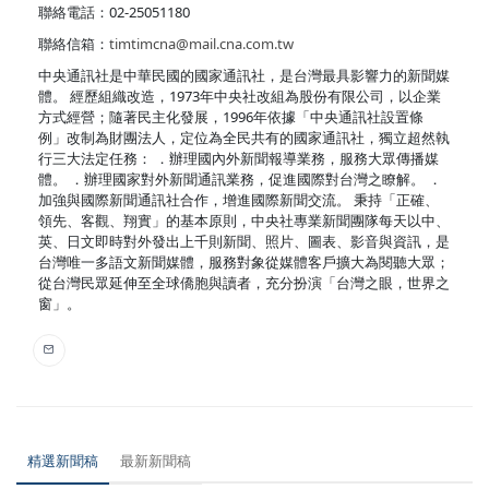
聯絡電話：02-25051180
聯絡信箱：
timtimcna@mail.cna.com.tw
中央通訊社是中華民國的國家通訊社，是台灣最具影響力的新聞媒
體。 經歷組織改造，1973年中央社改組為股份有限公司，以企業
方式經營；隨著民主化發展，1996年依據「中央通訊社設置條
例」改制為財團法人，定位為全民共有的國家通訊社，獨立超然執
行三大法定任務： ．辦理國內外新聞報導業務，服務大眾傳播媒
體。 ．辦理國家對外新聞通訊業務，促進國際對台灣之瞭解。 ．
加強與國際新聞通訊社合作，增進國際新聞交流。 秉持「正確、
領先、客觀、翔實」的基本原則，中央社專業新聞團隊每天以中、
英、日文即時對外發出上千則新聞、照片、圖表、影音與資訊，是
台灣唯一多語文新聞媒體，服務對象從媒體客戶擴大為閱聽大眾；
從台灣民眾延伸至全球僑胞與讀者，充分扮演「台灣之眼，世界之
窗」。
精選新聞稿
最新新聞稿