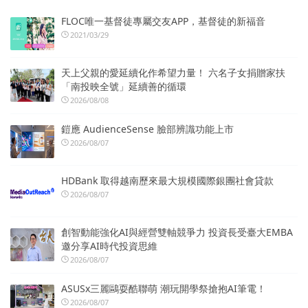
FLOC唯一基督徒專屬交友APP，基督徒的新福音
2021/03/29
天上父親的愛延續化作希望力量！ 六名子女捐贈家扶
「南投映全號」延續善的循環
2026/08/08
鎧應 AudienceSense 臉部辨識功能上市
2026/08/07
HDBank 取得越南歷來最大規模國際銀團社會貸款
2026/08/07
創智動能強化AI與經營雙軸競爭力 投資長受臺大EMBA
邀分享AI時代投資思維
2026/08/07
ASUSx三麗鷗耍酷聯萌 潮玩開學祭搶抱AI筆電！
2026/08/07