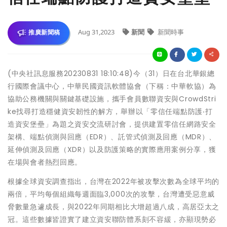
Aug 31,2023
新聞
新聞時事
推廣新聞稿
(中央社訊息服務20230831 18:10:48)今（31）日在台北華銀總
行國際會議中心，中華民國資訊軟體協會（下稱：中華軟協）為
協助公務機關與關鍵基礎設施，攜手會員數聯資安與CrowdStri
ke找尋打造穩健資安韌性的解方，舉辦以「零信任端點防護‧打
造資安堡壘」為題之資安交流研討會，提供建置零信任網路安全
架構、端點偵測與回應（EDR）、託管式偵測及回應（MDR）、
延伸偵測及回應（XDR）以及防護策略的實際應用案例分享，獲
在場與會者熱烈回應。
根據全球資安調查指出，台灣在2022年被攻擊次數為全球平均的
兩倍，平均每個組織每週面臨3,000次的攻擊，台灣遭受惡意威
脅數量急遽成長，與2022年同期相比大增超過八成，高居亞太之
冠。這些數據皆證實了建立資安聯防體系刻不容緩，亦顯現勢必