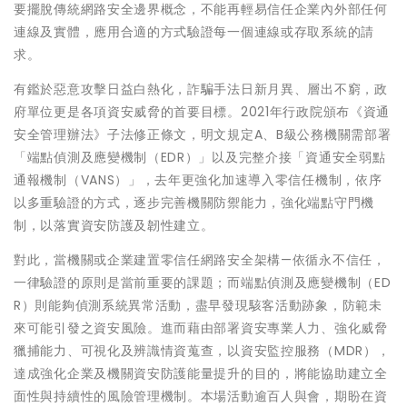
要擺脫傳統網路安全邊界概念，不能再輕易信任企業內外部任何
連線及實體，應用合適的方式驗證每一個連線或存取系統的請
求。
有鑑於惡意攻擊日益白熱化，詐騙手法日新月異、層出不窮，政
府單位更是各項資安威脅的首要目標。2021年行政院頒布《資通
安全管理辦法》子法修正條文，明文規定A、B級公務機關需部署
「端點偵測及應變機制（EDR）」以及完整介接「資通安全弱點
通報機制（VANS）」，去年更強化加速導入零信任機制，依序
以多重驗證的方式，逐步完善機關防禦能力，強化端點守門機
制，以落實資安防護及韌性建立。
對此，當機關或企業建置零信任網路安全架構—依循永不信任，
一律驗證的原則是當前重要的課題；而端點偵測及應變機制（ED
R）則能夠偵測系統異常活動，盡早發現駭客活動跡象，防範未
來可能引發之資安風險。進而藉由部署資安專業人力、強化威脅
獵捕能力、可視化及辨識情資蒐查，以資安監控服務（MDR），
達成強化企業及機關資安防護能量提升的目的，將能協助建立全
面性與持續性的風險管理機制。本場活動逾百人與會，期盼在資