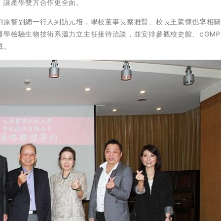
，讓產學雙方合作更全面。
劉原智副總一行人到訪元培，學校董事長蔡雅賢、校長王綮慷也率相
醫學檢驗生物技術系溫力立主任接待洽談，並安排參觀校史館、cGMP
域。