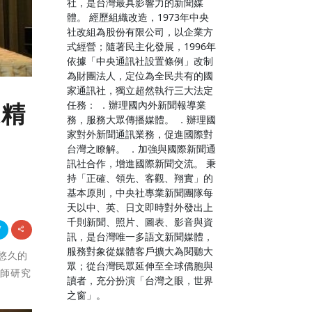
社，是台灣最具影響力的新聞媒
體。 經歷組織改造，1973年中央
社改組為股份有限公司，以企業方
式經營；隨著民主化發展，1996年
依據「中央通訊社設置條例」改制
為財團法人，定位為全民共有的國
家通訊社，獨立超然執行三大法定
任務： ．辦理國內外新聞報導業
進精
務，服務大眾傳播媒體。 ．辦理國
家對外新聞通訊業務，促進國際對
台灣之瞭解。 ．加強與國際新聞通
訊社合作，增進國際新聞交流。 秉
持「正確、領先、客觀、翔實」的
基本原則，中央社專業新聞團隊每
天以中、英、日文即時對外發出上
千則新聞、照片、圖表、影音與資
訊，是台灣唯一多語文新聞媒體，
服務對象從媒體客戶擴大為閱聽大
最悠久的
眾；從台灣民眾延伸至全球僑胞與
教師研究
讀者，充分扮演「台灣之眼，世界
之窗」。