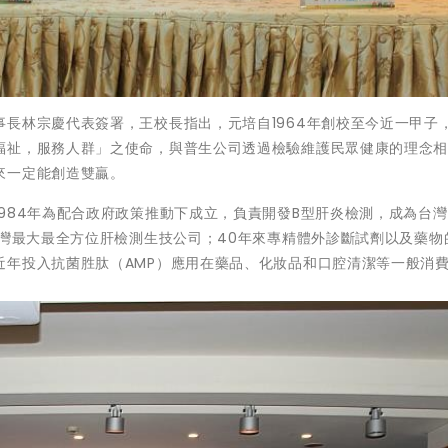
長林宗慶代表簽署，王校長指出，元培自1964年創校至今近一甲子
福祉，服務人群」之使命，與普生公司透過檢驗維護民眾健康的理念
來一定能創造雙贏。
984年為配合政府政策推動下成立，負責開發B型肝炎檢測，成為台
台灣最大最全方位肝檢測生技公司；40年來專精體外診斷試劑以及藥物
近年投入抗菌胜肽（AMP）應用在藥品、化妝品和口腔清潔等一般消