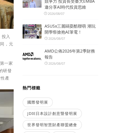
競爭力 投資長受臺大EMBA
邀分享AI時代投資思維
2026/08/07
ASUSx三麗鷗耍酷聯萌 潮玩
開學祭搶抱AI筆電！
，投入
2026/08/07
相同，元
AMD公佈2026年第2季財務
報告
灣第一家
2026/08/07
的研發
費性產
熱門標籤
國際發明展
JDIE日本設計創意暨發明展
世界發明智慧財產聯盟總會