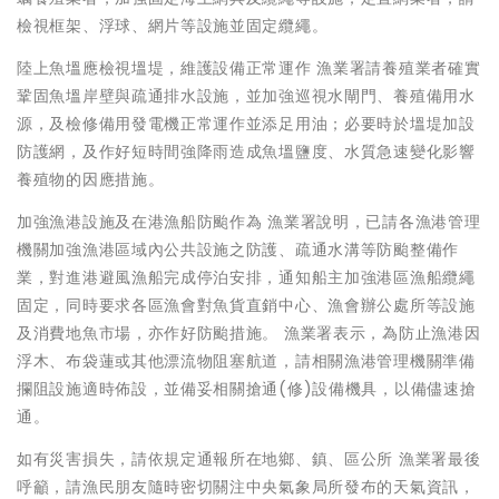
檢視框架、浮球、網片等設施並固定纜繩。
陸上魚塭應檢視塭堤，維護設備正常運作 漁業署請養殖業者確實
鞏固魚塭岸壁與疏通排水設施，並加強巡視水閘門、養殖備用水
源，及檢修備用發電機正常運作並添足用油；必要時於塭堤加設
防護網，及作好短時間強降雨造成魚塭鹽度、水質急速變化影響
養殖物的因應措施。
加強漁港設施及在港漁船防颱作為 漁業署說明，已請各漁港管理
機關加強漁港區域內公共設施之防護、疏通水溝等防颱整備作
業，對進港避風漁船完成停泊安排，通知船主加強港區漁船纜繩
固定，同時要求各區漁會對魚貨直銷中心、漁會辦公處所等設施
及消費地魚市場，亦作好防颱措施。 漁業署表示，為防止漁港因
浮木、布袋蓮或其他漂流物阻塞航道，請相關漁港管理機關準備
攔阻設施適時佈設，並備妥相關搶通(修)設備機具，以備儘速搶
通。
如有災害損失，請依規定通報所在地鄉、鎮、區公所 漁業署最後
呼籲，請漁民朋友隨時密切關注中央氣象局所發布的天氣資訊，