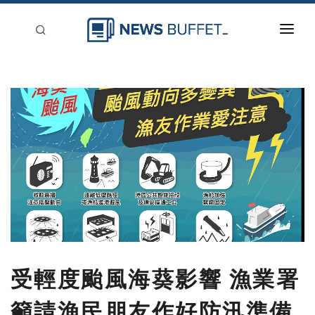
回到首頁
新聞稿分類
登入
刊登
受輕度颱風海葵影響 漁業署
籲請漁民朋友作好防汛準備