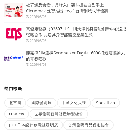
社群觸及會變，品牌入口要掌握在自己手上：
Cloudmax 匯智推出 .tw／.台灣網域限時優惠
2026/08/06
真健康醫療（02697.HK）與天津具身智能創新中心達成
戰略合作 共建具身智能醫療產業生態
2026/08/06
陳嘉樺Ella選擇Sennheiser Digital 6000打造震撼動人
的青春狂歡
2026/08/06
熱門標籤
北市圖
國際發明展
中國文化大學
SocialLab
OpView
世界發明智慧財產聯盟總會
JDIE日本設計創意暨發明展
台灣發明商品促進協會