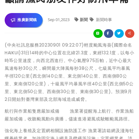
Sep 01,2023
新聞
新聞時事
推廣新聞稿
(中央社訊息服務20230901 09:22:07)輕度颱風海葵(國際命名
HAIKUI)31日14時的中心位置在北緯21.3度，東經132.1度，以每小
時15公里速度，向西北西進行。中心氣壓975百帕，近中心最大
風速每秒30公尺，瞬間最大陣風每秒38公尺，七級風平均暴風
半徑120公里(西北側140公里、東北側140公里、西南側80公
里、東南側120公里)，十級風平均暴風半徑40公里(西北側50公
里、東北側50公里、西南側30公里、東南側30公里)。預測9月
2日開始對臺灣東部及北部海域造成威脅。
航行與作業船隻應嚴加戒備 漁業署提醒海上航行、作業漁船
嚴加戒備，收聽颱風動向廣播，儘速進港避風或駛離颱風路徑。
強化海上養殖及定置網相關設施防護工作 漁業署請箱網及淺海牡
蠣養殖業者，加強固定海上網具及纜繩等設施；定置網業者，請