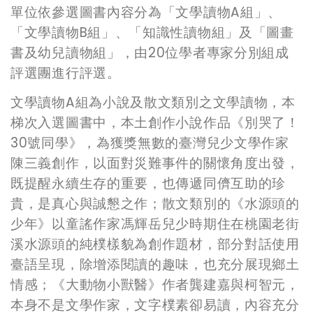
單位依參選圖書內容分為「文學讀物
A
組」、
「文學讀物
B
組」、「知識性讀物組」及「圖畫
書及幼兒讀物組」，由
20
位學者專家分別組成
評選團進行評選。
文學讀物
A
組為小說及散文類別之文學讀物，本
梯次入選圖書中，本土創作小說作品《別哭了！
30
號同學》，為獲獎無數的臺灣兒少文學作家
陳三義創作，以面對災難事件的關懷角度出發，
既提醒永續生存的重要，也傳遞同儕互助的珍
貴，是真心與誠懇之作；散文類別的《水源頭的
少年》以童謠作家馮輝岳兒少時期住在桃園老街
溪水源頭的純樸樣貌為創作題材，部分對話使用
臺語呈現，除增添閱讀的趣味，也充分展現鄉土
情感；《大動物小獸醫》作者龔建嘉與柯智元，
本身不是文學作家，文字樸素卻易讀，內容充分