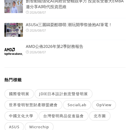
創智動能強化AI與經營雙軸競爭力 投資長受臺大EMBA
邀分享AI時代投資思維
2026/08/07
ASUSx三麗鷗耍酷聯萌 潮玩開學祭搶抱AI筆電！
2026/08/07
AMD公佈2026年第2季財務報告
2026/08/07
熱門標籤
國際發明展
JDIE日本設計創意暨發明展
世界發明智慧財產聯盟總會
SocialLab
OpView
中國文化大學
台灣發明商品促進協會
北市圖
ASUS
Microchip