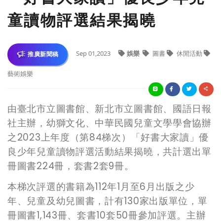
童讀物評選結果揭曉
Sep 01,2023
娛樂
圖書
休閒活動
推廣新聞稿
藝術娛樂
由臺北市立圖書館、新北市立圖書館、國語日報
社主辦，幼獅文化、中華民國兒童文學學會協辦
之
2023
上年度（第
84
梯次）「好書大家讀」優
良少年兒童讀物評選活動結果揭曉，共計選出單
冊圖書
224
冊，套書
2
套
9
冊。
本梯次評選的書籍為
112
年
1
月至
6
月出版之少
年、兒童及幼兒圖書，計有
130
家出版單位，單
冊圖書
1,143
冊、套書
10
套
50
冊參加評選。主辦