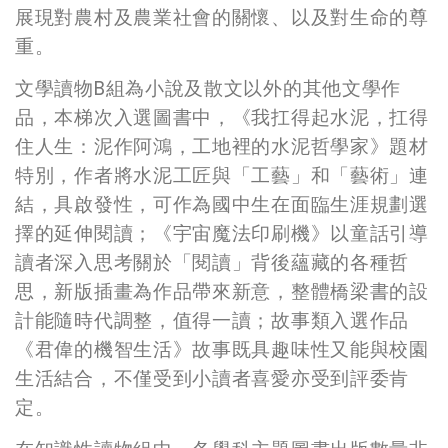
展現對農村及農業社會的關懷、以及對生命的尊
重。
文學讀物
B
組為小說及散文以外的其他文學作
品，本梯次入選圖書中，《我扛得起水泥，扛得
住人生：泥作阿鴻，工地裡的水泥哲學家》題材
特別，作者將水泥工匠與「工藝」和「藝術」連
結，具啟發性，可作為國中生在面臨生涯規劃選
擇的延伸閱讀；《宇宙魔法印刷機》以童話引導
讀者深入思考關於「閱讀」背後蘊藏的各種哲
思，新版插畫為作品帶來新意，整體橋梁書的設
計能隨時代調整，值得一讀；故事類入選作品
《君偉的機智生活》故事既具趣味性又能與校園
生活結合，不僅受到小讀者喜愛亦受到評委肯
定。