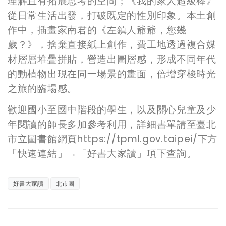
理解且有拓展思考的空間；《我的家人超級棒》
從日常生活出發，打破既定的性別印象。本土創
作中，插畫家南君的《左鎮人爺爺，您幾
歲？》，捨棄直接紙上創作，費工地透過複合媒
材層層堆疊拼貼，營造出圖層感，形成不同年代
的動植物出現在同一場景的畫面，倍增穿梭時光
之旅的臨場感。
歡迎國小至國中階段的學生，以及關心兒童及少
年閱讀的師長多加參考利用，詳細書單請至臺北
市立圖書館網頁
https://tpml.gov.taipei/
下方
「快速連結」→「好書大家讀」項下查詢。
好書大家讀
北市圖