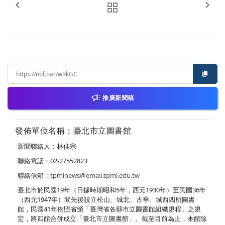
推廣新聞稿
發佈單位名稱：臺北市立圖書館
新聞聯絡人：林佳宗
聯絡電話：02-27552823
聯絡信箱：
tpmlnews@email.tpml.edu.tw
臺北市於民國19年（日據時期昭和5年，西元1930年）至民國36年
（西元1947年）間先後設立松山、城北、古亭、城西四所圖書
館，民國41年依照省頒「臺灣省各縣市立圖書館組織規程」之規
定，將四館合併成立「臺北市立圖書館」。截至目前為止，本館除