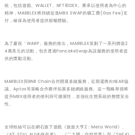
統，包括遊戲、WALLET、NFT和DEX。秉承以使用者為中心的
精神，MARBLEX將持續促進MBX SWAP的礦工費(Gas Fee)支
付，確保為使用者提供順暢體驗。
為了慶祝「WARP」服務的推出，MARBLEX策劃了一系列價值2
4萬美元的活動，包含透過PancakeSwap為該服務的使用者提
供的獎勵活動。
MARBLEX與BNB Chain合作開展多鏈服務，近期還將向NEAR協
議、Aptos等策略合作夥伴拓展多鏈網絡服務。這一戰略舉措將
提升MBX使用者的便利與可擴展性，並強化生態系統的整體安全
性。
全球粉絲可以在網石旗下遊戲《旅遊大亨2：Meta World》、
《A3: STILL ALIVE倖存者》、《二之國：交錯世界》與《THE KI