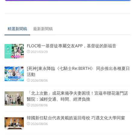
精選新聞稿
最新新聞稿
FLOC唯一基督徒專屬交友APP，基督徒的新福音
2021/03/29
[死神]東永降臨《七騎士Re:BIRTH》 同步推出各種夏日
活動
2026/08/06
「北上次數」成花東備孕夫妻困境！宜蘊串聯花蓮門諾
醫院：減輕交通、時間、經濟負擔
2026/08/06
韓國新任駐台代表黃載皓返回母校 巧遇文化大學同窗
2026/08/06