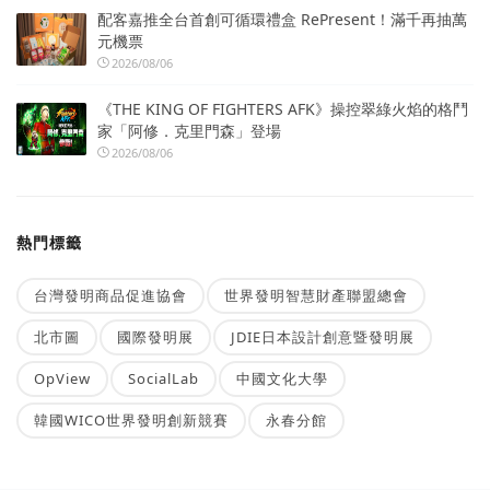
配客嘉推全台首創可循環禮盒 RePresent！滿千再抽萬
元機票
2026/08/06
《THE KING OF FIGHTERS AFK》操控翠綠火焰的格鬥
家「阿修．克里門森」登場
2026/08/06
熱門標籤
台灣發明商品促進協會
世界發明智慧財產聯盟總會
北市圖
國際發明展
JDIE日本設計創意暨發明展
OpView
SocialLab
中國文化大學
韓國WICO世界發明創新競賽
永春分館