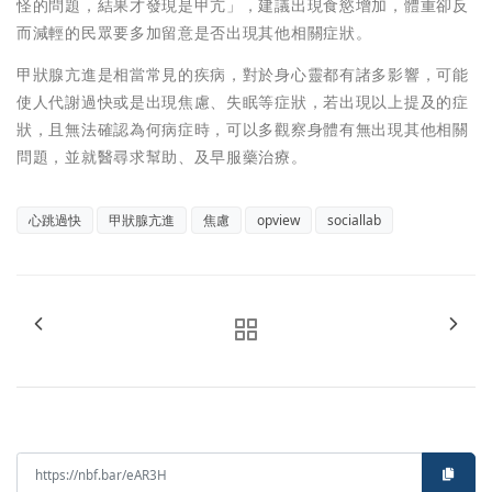
怪的問題，結果才發現是甲亢」，建議出現食慾增加，體重卻反
而減輕的民眾要多加留意是否出現其他相關症狀。
甲狀腺亢進是相當常見的疾病，對於身心靈都有諸多影響，可能
使人代謝過快或是出現焦慮、失眠等症狀，若出現以上提及的症
狀，且無法確認為何病症時，可以多觀察身體有無出現其他相關
問題，並就醫尋求幫助、及早服藥治療。
心跳過快
甲狀腺亢進
焦慮
opview
sociallab