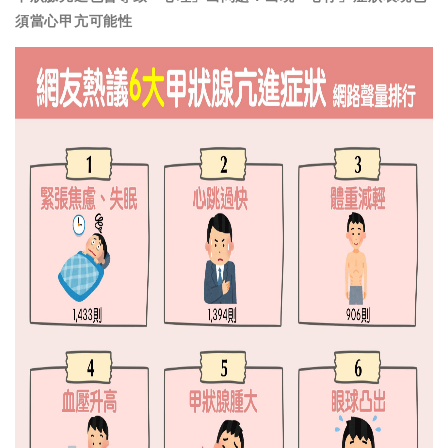
須當心甲亢可能性