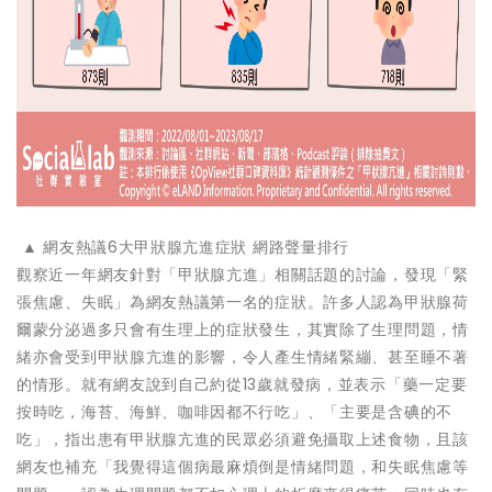
▲ 網友熱議6大甲狀腺亢進症狀 網路聲量排行
觀察近一年網友針對「甲狀腺亢進」相關話題的討論，發現「緊
張焦慮、失眠」為網友熱議第一名的症狀。許多人認為甲狀腺荷
爾蒙分泌過多只會有生理上的症狀發生，其實除了生理問題，情
緒亦會受到甲狀腺亢進的影響，令人產生情緒緊繃、甚至睡不著
的情形。就有網友說到自己約從13歲就發病，並表示「藥一定要
按時吃，海苔、海鮮、咖啡因都不行吃」、「主要是含碘的不
吃」，指出患有甲狀腺亢進的民眾必須避免攝取上述食物，且該
網友也補充「我覺得這個病最麻煩倒是情緒問題，和失眠焦慮等