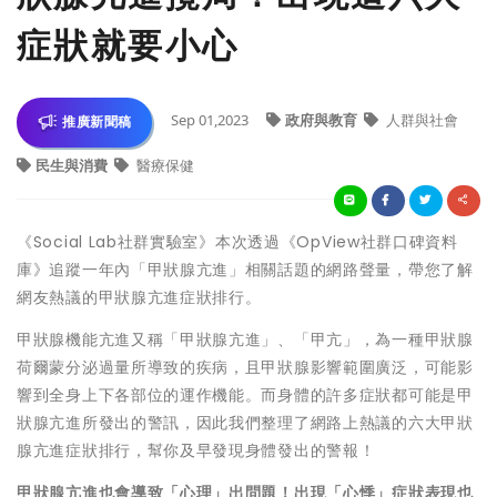
症狀就要小心
Sep 01,2023
政府與教育
人群與社會
推廣新聞稿
民生與消費
醫療保健
《Social Lab社群實驗室》本次透過《OpView社群口碑資料
庫》追蹤一年內「甲狀腺亢進」相關話題的網路聲量，帶您了解
網友熱議的甲狀腺亢進症狀排行。
甲狀腺機能亢進又稱「甲狀腺亢進」、「甲亢」，為一種甲狀腺
荷爾蒙分泌過量所導致的疾病，且甲狀腺影響範圍廣泛，可能影
響到全身上下各部位的運作機能。而身體的許多症狀都可能是甲
狀腺亢進所發出的警訊，因此我們整理了網路上熱議的六大甲狀
腺亢進症狀排行，幫你及早發現身體發出的警報！
甲狀腺亢進也會導致「心理」出問題！出現「心悸」症狀表現也