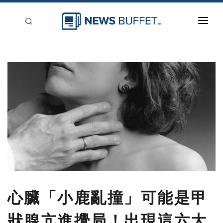
回到首頁
新聞稿分類
登入
刊登
心臟「小鹿亂撞」可能是甲
狀腺亢進攪局！出現這六大