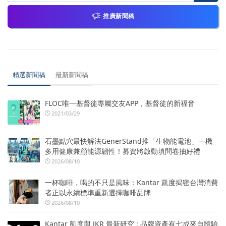
推廣新聞稿
精選新聞稿
最新新聞稿
FLOC唯一基督徒專屬交友APP，基督徒的新福音
2021/03/29
石墨點穴最快解法GenerStand推「生物能電池」一機
多用健康兼顧能源韌性！募資將啟動填問卷抽好禮
2026/08/10
一杯咖啡，喝的不只是風味：Kantar 凱度揭密台灣消費
者正以永續標準重新選擇咖啡品牌
2026/08/10
Kantar 凱度與 JKR 最新研究 : 品牌資產有七成來自體驗