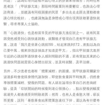
問題」，認為生理問題都不如心理上的折磨來得痛苦；同時也有
患者說「（甲狀腺亢進）那段時間嚴重到有憂鬱症，也跑去心理
諮商過」，並建議有同樣困擾的民眾「多出去走走跟去運動都會
讓心情比較好」，也建議無論是身體或心理出現異狀都要盡快就
醫，尋求專業人士協助。
而「心跳過快」也是相當常見的甲狀腺亢進症狀之一。就有民眾
因突然感受到心跳快速跳動，就醫後才發現自己患有甲狀腺亢
進，說道「我只是坐著心跳就155，站起來跳到172，差點以為自
己要中風，後來掛急診抽血才知道是甲亢」，指出甲狀腺亢進所
引起的心跳頻率過快會令人感到明顯的不適，若有突如其來的心
跳過快問題就需當心身體出狀況，並及時就醫、及早治療。
另外，不少患者也都有「體重減輕」的困擾。當甲狀腺荷爾蒙分
泌過多時會使得身體代謝加快，即使飲食量與平時無異，仍然會
導致體重減輕、變瘦的問題。有人就在論壇分享自己的患病經
驗，提及「症狀開始的時候瘦到老公很擔心」，點出變瘦的幅度
就連旁人都會感受到明顯差異；然而，也有人是食慾大增，卻反
而更瘦，說到「暴飲暴食結果體重急速往下掉，還以為有什麼奇