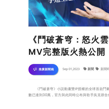
《鬥破蒼穹：怒火雲
MV完整版火熱公開
Sep 01,2023
新聞
新聞
推廣新聞稿
《鬥破蒼穹》小説動畫雙IP授權的全球首款鬥氣
數已達到30萬，官方與此同時公布與歌手吳克群合