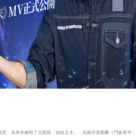
鑑官，為本作獻唱了主題曲「如始之末」，此曲亦是動畫《鬥破蒼穹