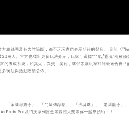
官方紛絲團及各大討論版，都不乏玩家們表示期待的聲音。 目前《鬥
30萬人。官方也釋出更多玩法介紹，玩家可選擇“鬥氣/靈魂”兩種修
豐富的養成系統，如異火，異寶，魔寵，夥伴等讓玩家找到最適合自己
更多玩法與活動陸續公佈。
」、「帝國尋寶令」、「鬥皇傳錄卷」、「淬魂珠」、「驚濤龍令」
o、AirPods Pro及鬥技系列盲盒等實體大獎等你一起來預約！！