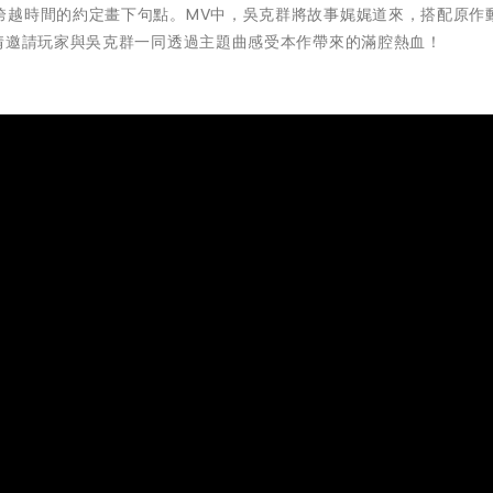
跨越時間的約定畫下句點。MV中，吳克群將故事娓娓道來，搭配原作
情邀請玩家與吳克群一同透過主題曲感受本作帶來的滿腔熱血！