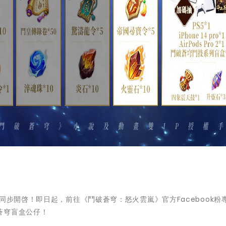
同步開啓！即日起，前往《鬥破蒼穹：怒火雲嵐》官方Facebook粉
蒼穹盲盒公仔！