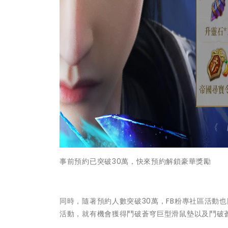
事前預約已突破30萬，快來預約解鎖豪華獎勵
同時，隨著預約人數突破30萬，FB粉專社區活動也
活動，就有機會獲得鬥破蒼穹巨型滑鼠墊以及鬥破