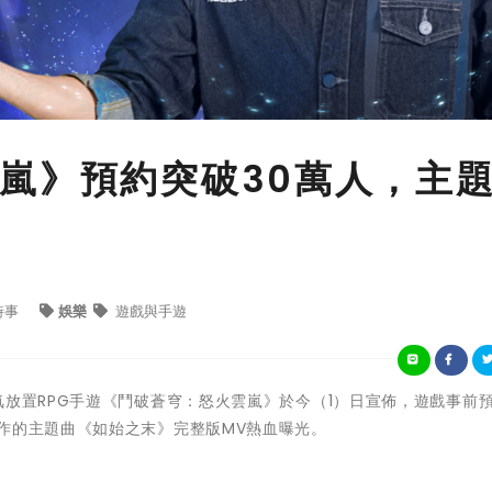
嵐》預約突破30萬人，主
時事
娛樂
遊戲與手遊
放置RPG手遊《鬥破蒼穹：怒火雲嵐》於今（1）日宣佈，遊戲事前
作的主題曲《如始之末》完整版MV熱血曝光。