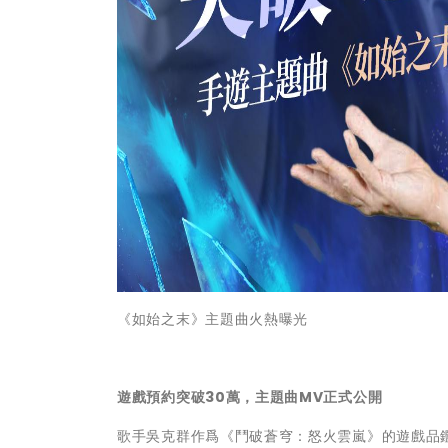
《如始之末》主題曲火熱曝光
遊戲預約突破30萬，主題曲MV正式公開
歌手吳克群作爲《鬥破蒼穹：怒火雲嵐》的遊戲品