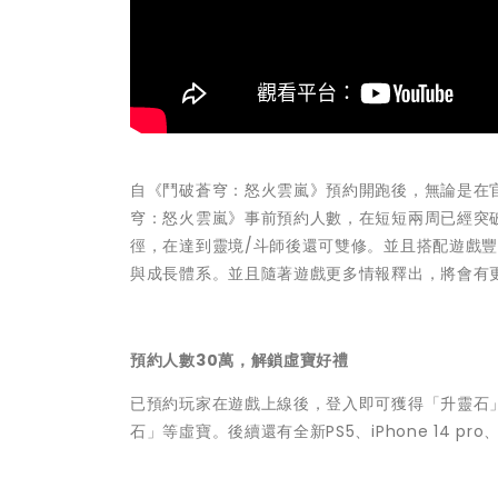
自《鬥破蒼穹：怒火雲嵐》預約開跑後，無論是在
穹：怒火雲嵐》事前預約人數，在短短兩周已經突破
徑，在達到靈境/斗師後還可雙修。並且搭配遊戲
與成長體系。並且隨著遊戲更多情報釋出，將會有
預約人數30萬，解鎖虛寶好禮
已預約玩家在遊戲上線後，登入即可獲得「升靈石
石」等虛寶。後續還有全新PS5、iPhone 14 pr