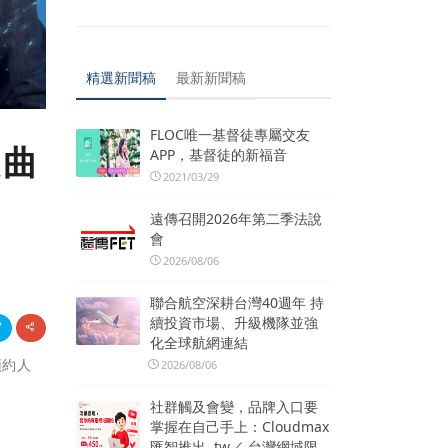
精選新聞稿
最新新聞稿
FLOC唯一基督徒專屬交友
題曲
APP，基督徒的新福音
2021/03/29
遠傳召開2026年第二季法說
會
2026/08/06
聯合航空深耕台灣40週年 持
續投資市場、升級機隊並強
化全球航網連結
預約人
2026/08/06
社群觸及會變，品牌入口要
掌握在自己手上：Cloudmax
匯智推出 .tw／.台灣網域限